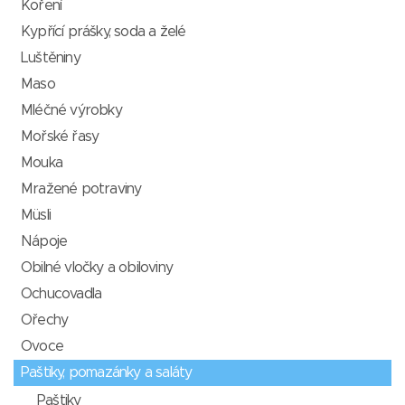
Koření
Kypřící prášky, soda a želé
Luštěniny
Maso
Mléčné výrobky
Mořské řasy
Mouka
Mražené potraviny
Müsli
Nápoje
Obilné vločky a obiloviny
Ochucovadla
Ořechy
Ovoce
Paštiky, pomazánky a saláty
Paštiky