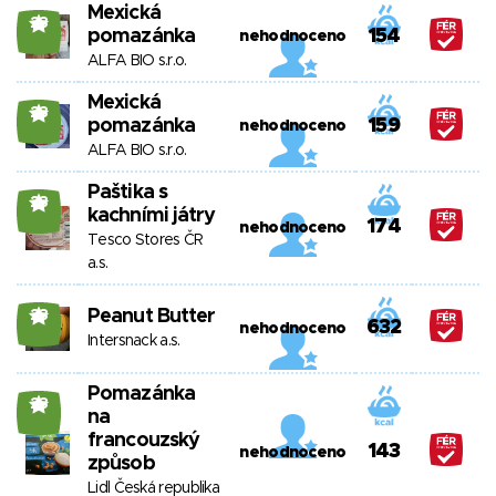
Mexická
23
pomazánka
154
nehodnoceno
ALFA BIO s.r.o.
Mexická
23
pomazánka
159
nehodnoceno
ALFA BIO s.r.o.
Paštika s
23
kachními játry
174
nehodnoceno
Tesco Stores ČR
a.s.
Peanut Butter
23
632
nehodnoceno
Intersnack a.s.
Pomazánka
23
na
francouzský
143
nehodnoceno
způsob
Lidl Česká republika