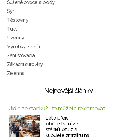
Sušené ovoce a plody
Sýr
Těstoviny
Tuky
Uzeniny
Výrobky ze sóji
Zahušťovadla
Základní suroviny
Zelenina
Nejnovější články
Jídlo ze stánku? I to můžete reklamovat
Léto přeje
občerstvení ze
stánků. Ať už si
kupujete zmrzlinu na