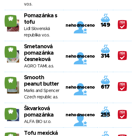
v.o.s.
Pomazánka s
23
tofu
149
nehodnoceno
Lidl Slovenská
republika v.o.s.
Smetanová
23
pomazánka
314
nehodnoceno
česneková
AGRO TAMI, a.s.
Smooth
23
peanut butter
617
nehodnoceno
Marks and Spencer
Czech republic a.s.
Škvarková
23
pomazánka
255
nehodnoceno
ALFA BIO s.r.o.
Tofu mexická