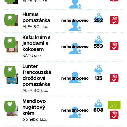
ALFA BIO s.r.o.
Humus
23
pomazánka
253
nehodnoceno
ALFA BIO s.r.o.
Kešu krém s
23
jahodami a
553
nehodnoceno
kokosem
NATU s.r.o.
Lunter
23
francouzská
drožďová
135
nehodnoceno
pomazánka
ALFA BIO s.r.o.
Mandlovo
23
nugátový
608
nehodnoceno
krém
bio nebio s.r.o.