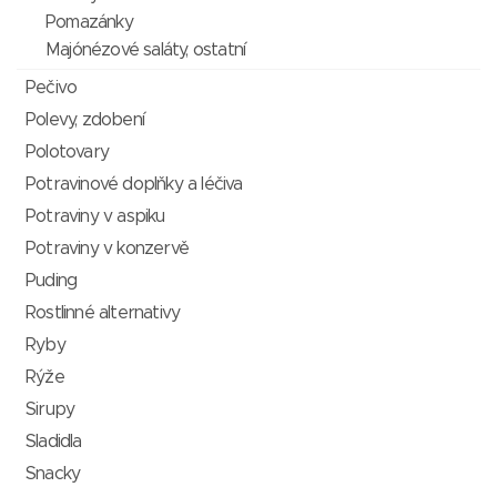
Pomazánky
Majónézové saláty, ostatní
Pečivo
Polevy, zdobení
Polotovary
Potravinové doplňky a léčiva
Potraviny v aspiku
Potraviny v konzervě
Puding
Rostlinné alternativy
Ryby
Rýže
Sirupy
Sladidla
Snacky