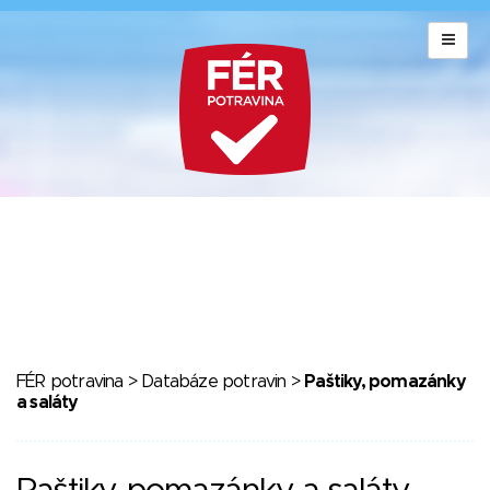
FÉR potravina
>
Databáze potravin
>
Paštiky, pomazánky
a saláty