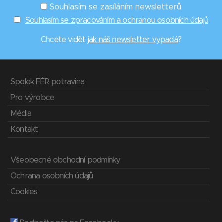
Souhlasím se zasíláním newsletterů
Souhlasím se zpracováním a ochranou osobních údajů
Chcete vidět
jak náš newsletter vypadá
?
Spolek FÉR potravina
Pro výrobce
Média
Kontakt
Všeobecné obchodní podmínky
Ochrana osobních údajů
Cookies