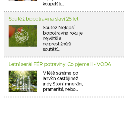
koupališti,…
Soutěž biopotravina slaví 25 let
Soutěž Nejlepší
biopotravina roku je
největší a
nejprestižnější
soutěží…
Letní seriál FÉR potraviny: Co pijeme II - VODA
V létě saháme po
lahvích častěji než
jindy. Stolní, minerální,
pramenitá, nebo…