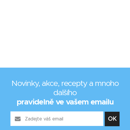
Novinky, akce, recepty a mnoho
dalšího
pravidelně ve vašem emailu