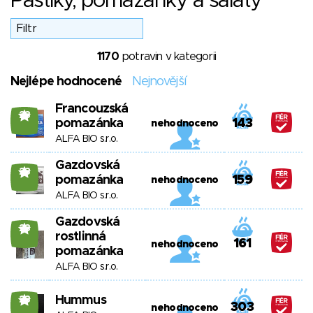
Paštiky, pomazánky a saláty
1170
potravin v kategorii
Nejlépe hodnocené
Nejnovější
Francouzská
23
pomazánka
143
nehodnoceno
ALFA BIO s.r.o.
Gazdovská
23
pomazánka
159
nehodnoceno
ALFA BIO s.r.o.
Gazdovská
23
rostlinná
161
nehodnoceno
pomazánka
ALFA BIO s.r.o.
Hummus
23
303
nehodnoceno