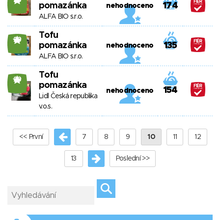
23
pomazánka
174
nehodnoceno
ALFA BIO s.r.o.
Tofu
23
pomazánka
135
nehodnoceno
ALFA BIO s.r.o.
Tofu
23
pomazánka
154
nehodnoceno
Lidl Česká republika
v.o.s.
<< První
7
8
9
10
11
12
13
Poslední >>