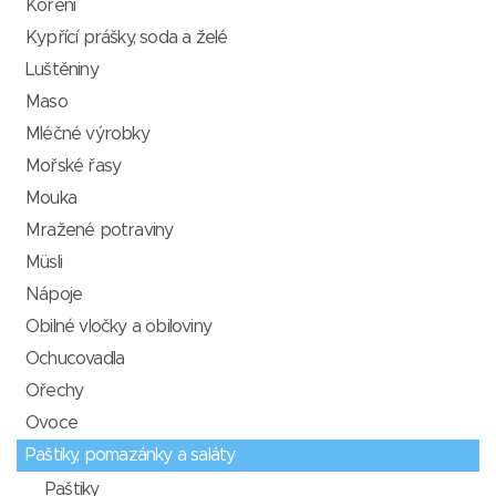
Koření
Kypřící prášky, soda a želé
Luštěniny
Maso
Mléčné výrobky
Mořské řasy
Mouka
Mražené potraviny
Müsli
Nápoje
Obilné vločky a obiloviny
Ochucovadla
Ořechy
Ovoce
Paštiky, pomazánky a saláty
Paštiky