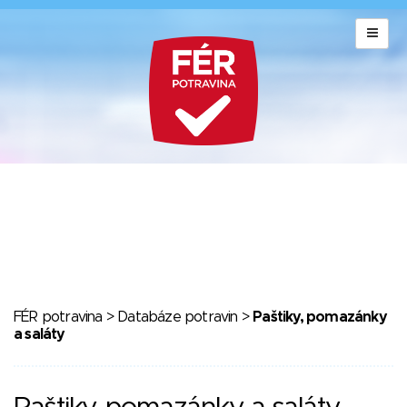
FÉR potravina
>
Databáze potravin
>
Paštiky, pomazánky
a saláty