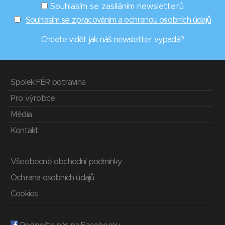
Souhlasím se zasíláním newsletterů
Souhlasím se zpracováním a ochranou osobních údajů
Chcete vidět
jak náš newsletter vypadá
?
Spolek FÉR potravina
Pro výrobce
Média
Kontakt
Všeobecné obchodní podmínky
Ochrana osobních údajů
Cookies