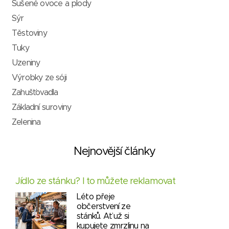
Sušené ovoce a plody
Sýr
Těstoviny
Tuky
Uzeniny
Výrobky ze sóji
Zahušťovadla
Základní suroviny
Zelenina
Nejnovější články
Jídlo ze stánku? I to můžete reklamovat
Léto přeje
občerstvení ze
stánků. Ať už si
kupujete zmrzlinu na