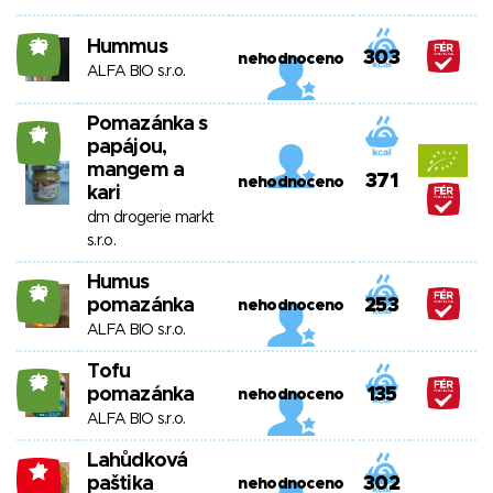
Hummus
23
303
nehodnoceno
ALFA BIO s.r.o.
Pomazánka s
21
papájou,
mangem a
371
nehodnoceno
kari
dm drogerie markt
s.r.o.
Humus
23
pomazánka
253
nehodnoceno
ALFA BIO s.r.o.
Tofu
23
pomazánka
135
nehodnoceno
ALFA BIO s.r.o.
Lahůdková
-4
paštika
302
nehodnoceno