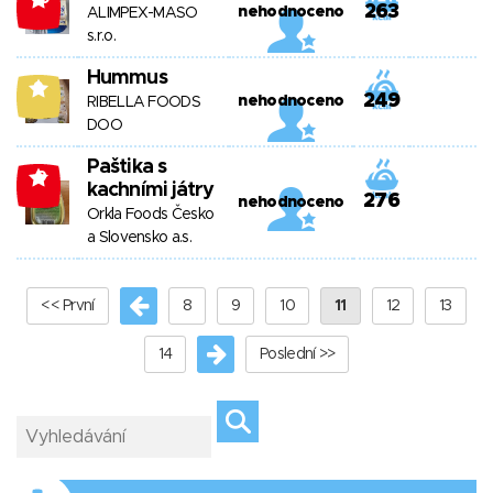
263
nehodnoceno
ALIMPEX-MASO
s.r.o.
Hummus
9
249
nehodnoceno
RIBELLA FOODS
DOO
Paštika s
-9
kachními játry
276
nehodnoceno
Orkla Foods Česko
a Slovensko a.s.
<< První
8
9
10
11
12
13
14
Poslední >>