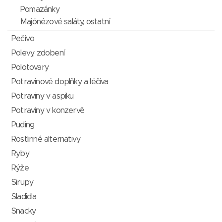
Pomazánky
Majónézové saláty, ostatní
Pečivo
Polevy, zdobení
Polotovary
Potravinové doplňky a léčiva
Potraviny v aspiku
Potraviny v konzervě
Puding
Rostlinné alternativy
Ryby
Rýže
Sirupy
Sladidla
Snacky