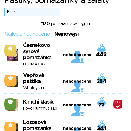
Paštiky, pomazánky a saláty
1170
potravin v kategorii
Nejlépe hodnocené
Nejnovější
Česnekovo
6
sýrová
443
nehodnoceno
pomazánka
DELIMAX a.s.
Vepřová
4
paštika
254
nehodnoceno
Whalley s.r.o.
Kimchi klasik
26
27
nehodnoceno
I love Hummus s.r.o.
Lososová
0
pomazánka
341
nehodnoceno