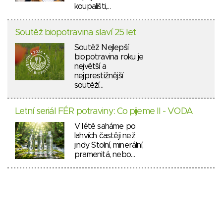
koupališti,…
Soutěž biopotravina slaví 25 let
Soutěž Nejlepší
biopotravina roku je
největší a
nejprestižnější
soutěží…
Letní seriál FÉR potraviny: Co pijeme II - VODA
V létě saháme po
lahvích častěji než
jindy. Stolní, minerální,
pramenitá, nebo…