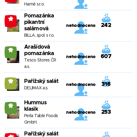
Hamé s.r.o.
Pomazánka
-2
pikantní
242
nehodnoceno
salámová
BILLA, spol. s r.o.
Arašídová
18
pomazánka
607
nehodnoceno
Tesco Stores ČR
a.s.
Pařížský salát
10
316
nehodnoceno
DELIMAX a.s.
Hummus
15
klasik
253
nehodnoceno
Perla Table Foods
GmbH.
Pařížský salát
-10