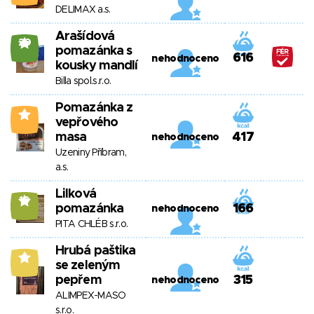
DELIMAX a.s.
Arašídová
20
pomazánka s
616
nehodnoceno
kousky mandlí
Billa spol.s.r.o.
Pomazánka z
1
vepřového
masa
417
nehodnoceno
Uzeniny Příbram,
a.s.
Lilková
10
pomazánka
166
nehodnoceno
PITA CHLÉB s.r.o.
Hrubá paštika
6
se zeleným
pepřem
315
nehodnoceno
ALIMPEX-MASO
s.r.o.