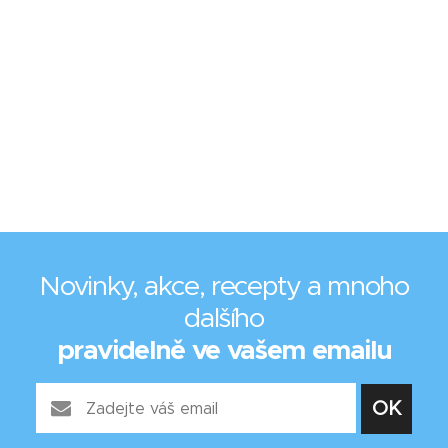
Novinky, akce, recepty a mnoho
dalšího
pravidelně ve vašem emailu