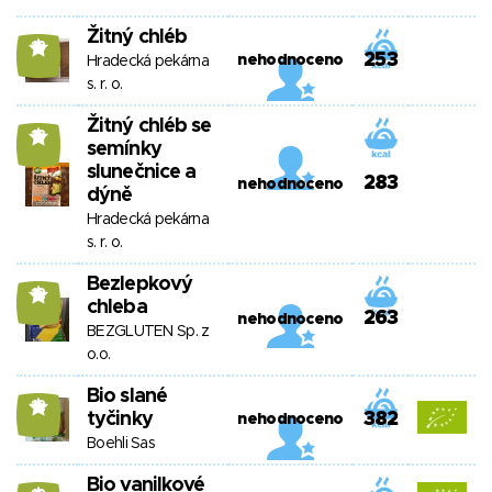
Žitný chléb
13
253
nehodnoceno
Hradecká pekárna
s. r. o.
Žitný chléb se
13
semínky
slunečnice a
283
nehodnoceno
dýně
Hradecká pekárna
s. r. o.
Bezlepkový
12
chleba
263
nehodnoceno
BEZGLUTEN Sp. z
o.o.
Bio slané
12
tyčinky
382
nehodnoceno
Boehli Sas
Bio vanilkové