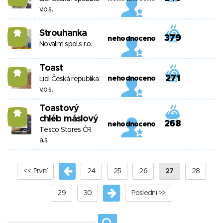
v.o.s.
Strouhanka
12
379
nehodnoceno
Novalim spol.s r.o.
Toast
12
271
nehodnoceno
Lidl Česká republika
v.o.s.
Toastový
12
chléb máslový
268
nehodnoceno
Tesco Stores ČR
a.s.
<< První
24
25
26
27
28
29
30
Poslední >>