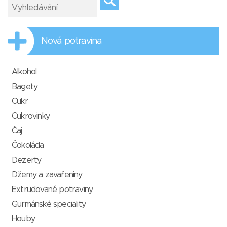
Nová potravina
Alkohol
Bagety
Cukr
Cukrovinky
Čaj
Čokoláda
Dezerty
Džemy a zavařeniny
Extrudované potraviny
Gurmánské speciality
Houby