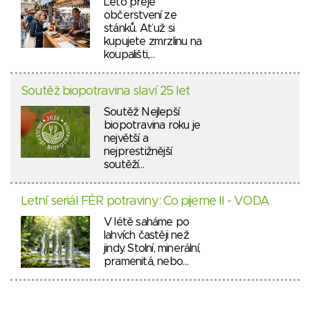
Léto přeje
občerstvení ze
stánků. Ať už si
kupujete zmrzlinu na
koupališti,…
Soutěž biopotravina slaví 25 let
Soutěž Nejlepší
biopotravina roku je
největší a
nejprestižnější
soutěží…
Letní seriál FÉR potraviny: Co pijeme II - VODA
V létě saháme po
lahvích častěji než
jindy. Stolní, minerální,
pramenitá, nebo…