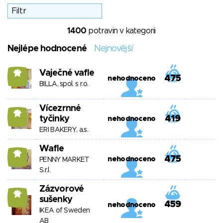
1400
potravin v kategorii
Nejlépe hodnocené
Nejnovější
Vaječné vafle
13
475
nehodnoceno
BILLA, spol. s r.o.
Vícezrnné
13
tyčinky
419
nehodnoceno
ERI BAKERY, a.s.
Wafle
13
475
nehodnoceno
PENNY MARKET
S.r.l.
Zázvorové
13
sušenky
459
nehodnoceno
IKEA of Sweden
AB