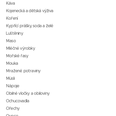
Káva
Kojenecká a dětská výživa
Koření
Kypřící prášky, soda a želé
Luštěniny
Maso
Mléčné výrobky
Mořské řasy
Mouka
Mražené potraviny
Müsli
Nápoje
Obilné vločky a obiloviny
Ochucovadla
Ořechy