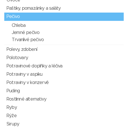
Ovoce
Paštiky, pomazánky a saláty
Pečivo
Chleba
Jemné pečivo
Trvanlivé pečivo
Polevy, zdobení
Polotovary
Potravinové doplňky a léčiva
Potraviny v aspiku
Potraviny v konzervě
Puding
Rostlinné alternativy
Ryby
Rýže
Sirupy