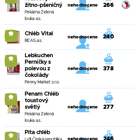
žitno-pšeničný
266
nehodnoceno
Pekárna Zelená
louka a.s.
Chléb Vital
12
240
nehodnoceno
BEAS,a.s.
Lebkuchen
12
Perníčky s
polevou z
378
nehodnoceno
čokolády
Penny Market s.r.o.
Penam Chléb
12
toustový
světlý
277
nehodnoceno
Pekárna Zelená
louka a.s.
Pita chléb
12
246
nehodnoceno
Lidl Česká republika