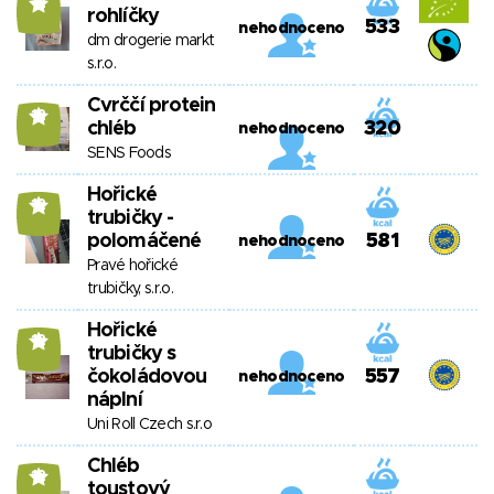
12
rohlíčky
533
nehodnoceno
dm drogerie markt
s.r.o.
Cvrččí protein
12
chléb
320
nehodnoceno
SENS Foods
Hořické
12
trubičky -
polomáčené
581
nehodnoceno
Pravé hořické
trubičky, s.r.o.
Hořické
12
trubičky s
čokoládovou
557
nehodnoceno
náplní
Uni Roll Czech s.r.o
Chléb
12
toustový