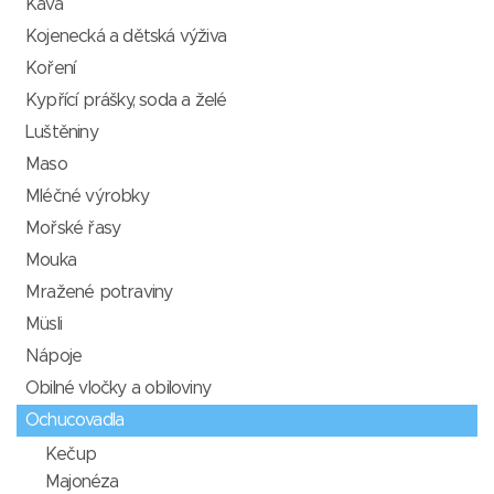
Káva
Kojenecká a dětská výživa
Koření
Kypřící prášky, soda a želé
Luštěniny
Maso
Mléčné výrobky
Mořské řasy
Mouka
Mražené potraviny
Müsli
Nápoje
Obilné vločky a obiloviny
Ochucovadla
Kečup
Majonéza