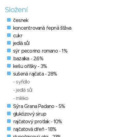
Složení
česnek
koncentrovaná řepná šťáva
cukr
jedlá sůl
sýr pecorino romano - 1%
bazalka - 2,6%
kešu oříšky - 3%
sušená rajčata - 28%
- syřidlo
- jedlá sůl
- mléko
Sýra Grana Padano - 5%
glukózový sirup
rajčatový protlak - 10%
rajčatová dřeň - 18%