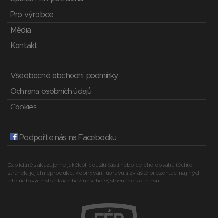
Pro výrobce
Média
Kontakt
Všeobecné obchodní podmínky
Ochrana osobních údajů
Cookies
Podpořte nás na Facebooku
Explicitně zakazujeme jakékoli použití části nebo celého obsahu těchto
stránek, jejich reprodukci, kopírování, úpravu a zvláště prezentaci na jiných
internetových stránkách bez našeho výslovného souhlasu.