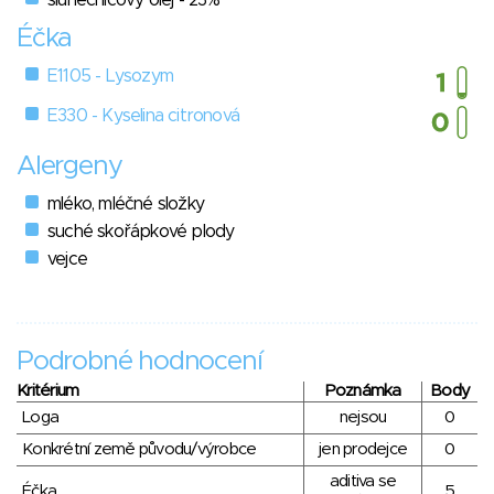
slunečnicový olej - 23%
Éčka
E1105 - Lysozym
E330 - Kyselina citronová
Alergeny
mléko, mléčné složky
suché skořápkové plody
vejce
Podrobné hodnocení
Kritérium
Poznámka
Body
Loga
nejsou
0
Konkrétní země původu/výrobce
jen prodejce
0
aditiva se
Éčka
5