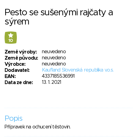
Pesto se sušenými rajčaty a
sýrem
10
neuvedeno
Země výroby:
neuvedeno
Země původu:
neuvedeno
Výrobce:
Kaufland Slovenská republika v.o.s.
Dodavatel:
4337185536991
EAN:
13. 1. 2021
Data ze dne:
Popis
Přípravek na ochucení těstovin.