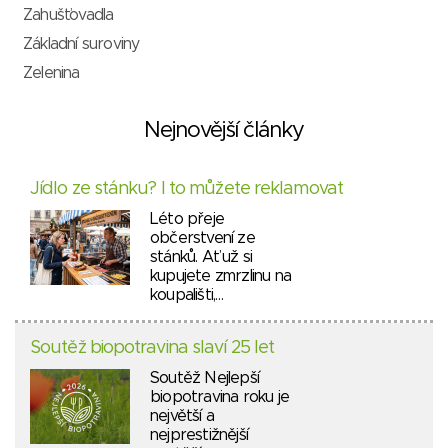
Zahušťovadla
Základní suroviny
Zelenina
Nejnovější články
Jídlo ze stánku? I to můžete reklamovat
Léto přeje
občerstvení ze
stánků. Ať už si
kupujete zmrzlinu na
koupališti,…
Soutěž biopotravina slaví 25 let
Soutěž Nejlepší
biopotravina roku je
největší a
nejprestižnější