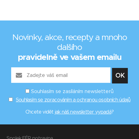
Novinky, akce, recepty a mnoho
dalšího
pravidelně ve vašem emailu
Souhlasím se zasíláním newsletterů
Souhlasím se zpracováním a ochranou osobních údajů
Chcete vidět
jak náš newsletter vypadá
?
Spolek FÉR potravina