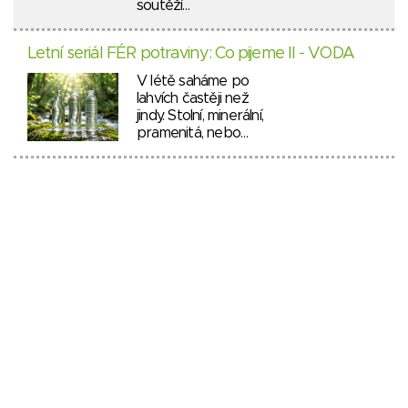
soutěží…
Letní seriál FÉR potraviny: Co pijeme II - VODA
V létě saháme po
lahvích častěji než
jindy. Stolní, minerální,
pramenitá, nebo…