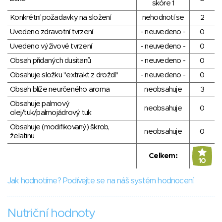
skóre 1
Konkrétní požadavky na složení
nehodnotí se
2
Uvedeno zdravotní tvrzení
- neuvedeno -
0
Uvedeno výživové tvrzení
- neuvedeno -
0
Obsah přidaných dusitanů
- neuvedeno -
0
Obsahuje složku "extrakt z droždí"
- neuvedeno -
0
Obsah blíže neurčeného aroma
neobsahuje
3
Obsahuje palmový
neobsahuje
0
olej/tuk/palmojádrový tuk
Obsahuje (modifikovaný) škrob,
neobsahuje
0
želatinu
Celkem:
10
Jak hodnotíme? Podívejte se na náš systém hodnocení.
Nutriční hodnoty