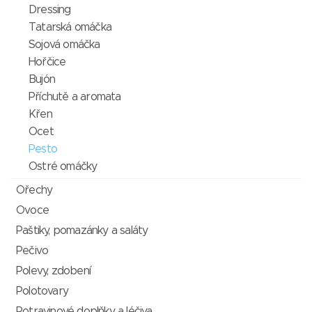
Dressing
Tatarská omáčka
Sojová omáčka
Hořčice
Bujón
Příchutě a aromata
Křen
Ocet
Pesto
Ostré omáčky
Ořechy
Ovoce
Paštiky, pomazánky a saláty
Pečivo
Polevy, zdobení
Polotovary
Potravinové doplňky a léčiva