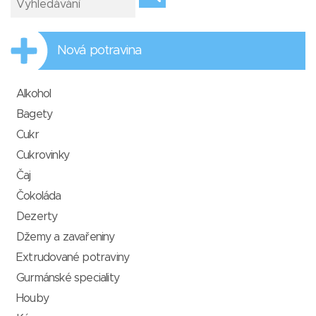
Nová potravina
Alkohol
Bagety
Cukr
Cukrovinky
Čaj
Čokoláda
Dezerty
Džemy a zavařeniny
Extrudované potraviny
Gurmánské speciality
Houby