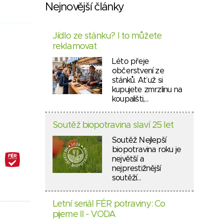
Nejnovější články
Jídlo ze stánku? I to můžete
reklamovat
Léto přeje
občerstvení ze
stánků. Ať už si
kupujete zmrzlinu na
koupališti,…
Soutěž biopotravina slaví 25 let
Soutěž Nejlepší
biopotravina roku je
největší a
nejprestižnější
soutěží…
Letní seriál FÉR potraviny: Co
pijeme II - VODA