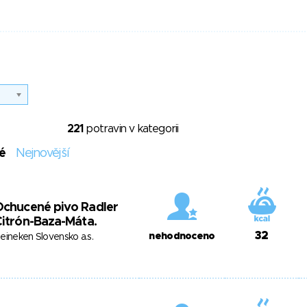
221
potravin v kategorii
é
Nejnovější
Ochucené pivo Radler
itrón-Baza-Máta.
32
nehodnoceno
eineken Slovensko a.s.