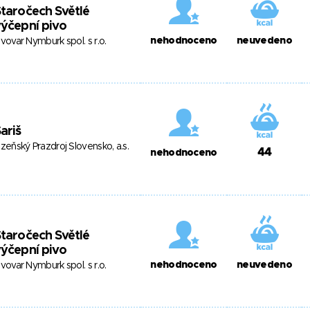
taročech Světlé
ýčepní pivo
nehodnoceno
neuvedeno
ivovar Nymburk spol. s r.o.
ariš
lzeňský Prazdroj Slovensko, a.s.
44
nehodnoceno
taročech Světlé
ýčepní pivo
nehodnoceno
neuvedeno
ivovar Nymburk spol. s r.o.