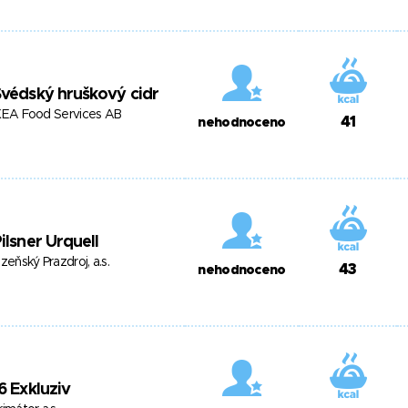
védský hruškový cidr
KEA Food Services AB
41
nehodnoceno
ilsner Urquell
lzeňský Prazdroj, a.s.
43
nehodnoceno
6 Exkluziv