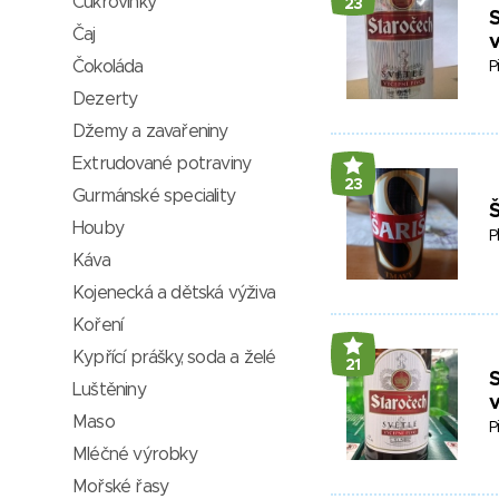
Cukrovinky
23
S
Čaj
v
Čokoláda
P
Dezerty
Džemy a zavařeniny
Extrudované potraviny
23
Gurmánské speciality
Š
Houby
P
Káva
Kojenecká a dětská výživa
Koření
Kypřící prášky, soda a želé
21
S
Luštěniny
v
Maso
P
Mléčné výrobky
Mořské řasy