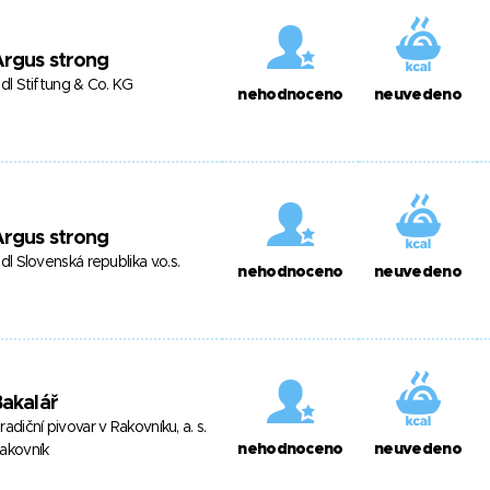
Argus strong
idl Stiftung & Co. KG
nehodnoceno
neuvedeno
Argus strong
idl Slovenská republika v.o.s.
nehodnoceno
neuvedeno
akalář
radiční pivovar v Rakovníku, a. s.
nehodnoceno
neuvedeno
akovník