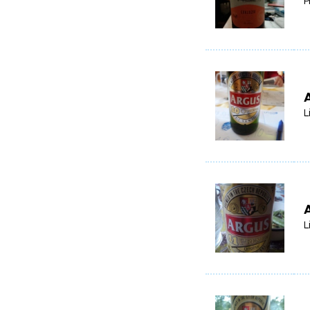
P
L
L