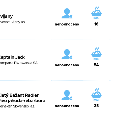
vijany
ivovar Svijany a.s.
16
nehodnoceno
aptain Jack
ompania Piwowarska SA
54
nehodnoceno
latý Bažant Radler
ivo jahoda-rebarbora
35
nehodnoceno
eineken Slovensko, a.s.