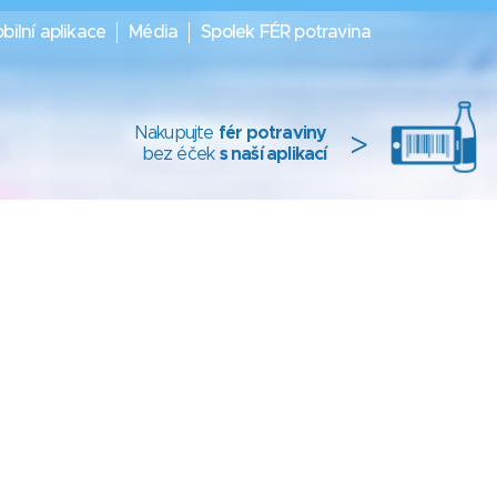
bilní aplikace
Média
Spolek FÉR potravina
Nakupujte
fér potraviny
>
bez éček
s naší aplikací