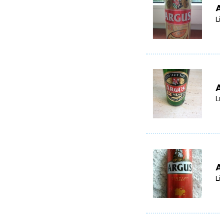
A
L
A
L
A
L