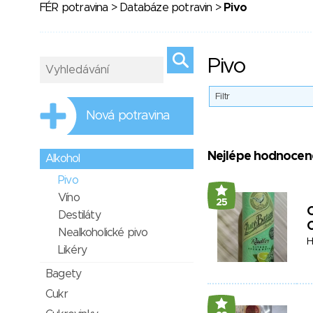
FÉR potravina
>
Databáze potravin
>
Pivo
Pivo
Filtr
Nová potravina
Nejlépe hodnocen
Alkohol
Pivo
Víno
25
Destiláty
C
Nealkoholické pivo
H
Likéry
Bagety
Cukr