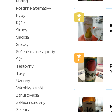
Puding
Rostlinné alternativy
Ryby
6
Rýže
Š
Sirupy
I
Sladidla
Snacky
Sušené ovoce a plody
Sýr
0
P
Těstoviny
P
Tuky
Uzeniny
Výrobky ze sóji
Zahušťovadla
Základní suroviny
1
Zelenina