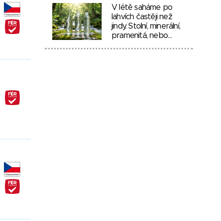
V létě saháme po
lahvích častěji než
jindy. Stolní, minerální,
pramenitá, nebo…