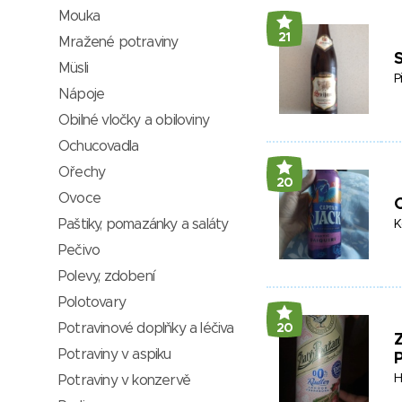
Mouka
21
Mražené potraviny
S
Müsli
P
Nápoje
Obilné vločky a obiloviny
Ochucovadla
Ořechy
20
Ovoce
C
Paštiky, pomazánky a saláty
K
Pečivo
Polevy, zdobení
Polotovary
Potravinové doplňky a léčiva
20
Z
Potraviny v aspiku
P
H
Potraviny v konzervě