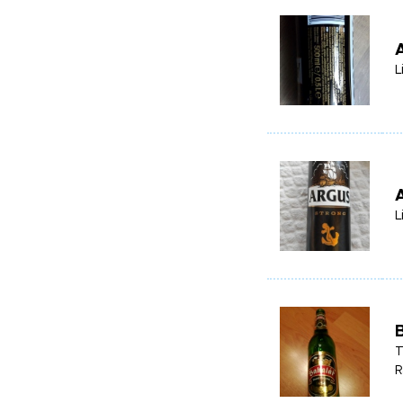
L
L
B
T
R