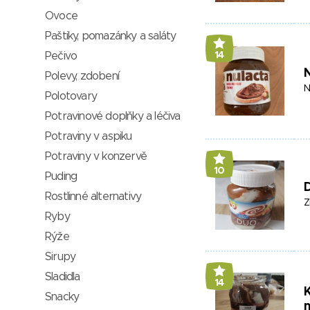
Ovoce
Paštiky, pomazánky a saláty
Pečivo
14
N
Polevy, zdobení
Polotovary
Potravinové doplňky a léčiva
Potraviny v aspiku
Potraviny v konzervě
10
Puding
Rostlinné alternativy
Z
Ryby
Rýže
Sirupy
Sladidla
14
K
Snacky