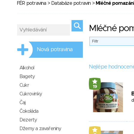
FÉR potravina
>
Databáze potravin
>
Mléčné pomazán
Mléčné po
Filtr
Nová potravina
Nejlépe hodnocen
Alkohol
Bagety
Cukr
19
Cukrovinky
d
Čaj
Čokoláda
Dezerty
Džemy a zavařeniny