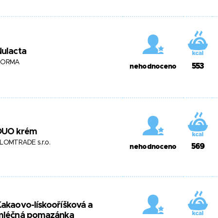
ulacta
NORMA
553
nehodnoceno
DUO krém
LOMTRADE s.r.o.
569
nehodnoceno
akaovo-lískooříšková a
mléčná pomazánka