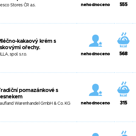
555
nehodnoceno
esco Stores ČR a.s.
Mléčno-kakaový krém s
ískovými ořechy.
568
nehodnoceno
ILLA, spol. s.r.o.
Tradiční pomazánkové s
česnekem
315
nehodnoceno
aufland Warenhandel GmbH & Co. KG