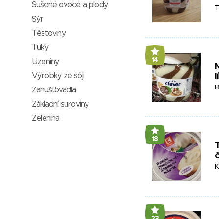
Sušené ovoce a plody
T
Sýr
Těstoviny
Tuky
14
Uzeniny
Výrobky ze sóji
l
B
Zahušťovadla
Základní suroviny
Zelenina
18
K
23