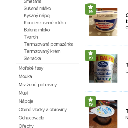
Smetana
Sušené mléko
19
Kysaný nápoj
t
Kondenzované mléko
C
Balené mléko
Tvaroh
Termizovaná pomazánka
Termizovaný krém
Šlehačka
19
Mořské řasy
O
Mouka
Mražené potraviny
Müsli
Nápoje
19
Obilné vločky a obiloviny
T
Ochucovadla
N
Ořechy