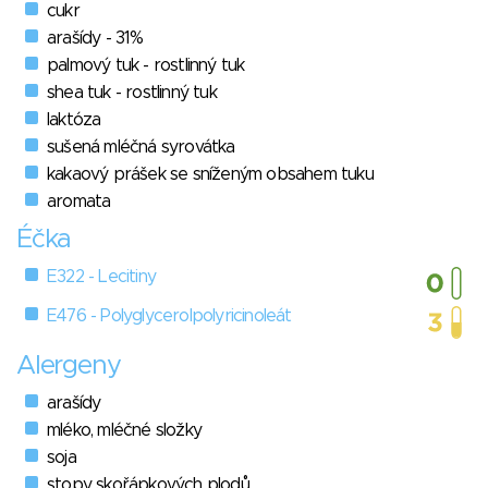
cukr
arašídy - 31%
palmový tuk - rostlinný tuk
shea tuk - rostlinný tuk
laktóza
sušená mléčná syrovátka
kakaový prášek se sníženým obsahem tuku
aromata
Éčka
E322 - Lecitiny
E476 - Polyglycerolpolyricinoleát
Alergeny
arašídy
mléko, mléčné složky
soja
stopy skořápkových plodů