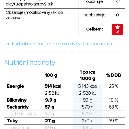
obsahuje
-2
olej/tuk/palmojádrový tuk
Obsahuje (modifikovaný) škrob,
neobsahuje
0
želatinu
Celkem:
-6
Jak hodnotíme? Podívejte se na náš systém hodnocení.
Nutriční hodnoty
1 porce
100 g
% DDD
1000 g
Energie
514 kcal
5 143 kcal
25 %
2152 kJ
21520 kJ
Bílkoviny
9.9 g
99 g
15 %
Sacharidy
57 g
570 g
63 %
z toho cukry
57 g
570 g
Tuky
27 g
270 g
39 %
nasycené
6.9 g
69 g