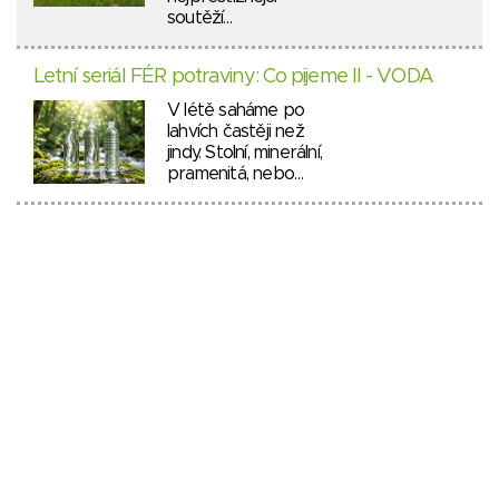
soutěží…
Letní seriál FÉR potraviny: Co pijeme II - VODA
V létě saháme po
lahvích častěji než
jindy. Stolní, minerální,
pramenitá, nebo…