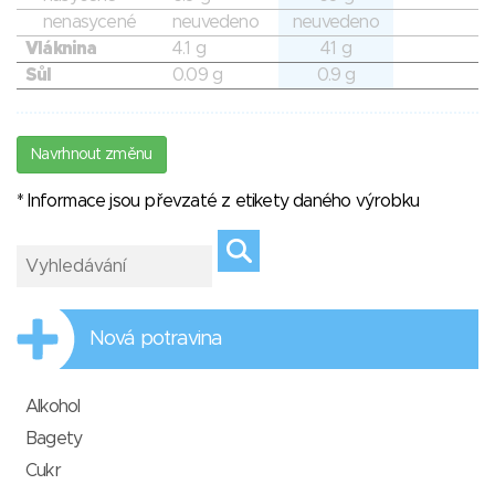
nenasycené
neuvedeno
neuvedeno
Vláknina
4.1 g
41 g
Sůl
0.09 g
0.9 g
Navrhnout změnu
* Informace jsou převzaté z etikety daného výrobku
Nová potravina
Alkohol
Bagety
Cukr