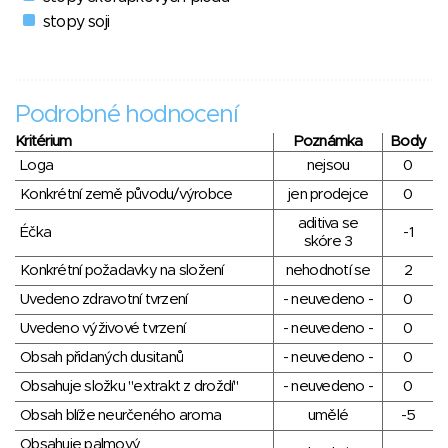
stopy soji
Podrobné hodnocení
Kritérium
Poznámka
Body
Loga
nejsou
0
Konkrétní země původu/výrobce
jen prodejce
0
aditiva se
Éčka
-1
skóre 3
Konkrétní požadavky na složení
nehodnotí se
2
Uvedeno zdravotní tvrzení
- neuvedeno -
0
Uvedeno výživové tvrzení
- neuvedeno -
0
Obsah přidaných dusitanů
- neuvedeno -
0
Obsahuje složku "extrakt z droždí"
- neuvedeno -
0
Obsah blíže neurčeného aroma
umělé
-5
Obsahuje palmový