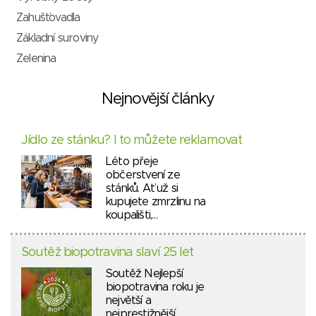
Zahušťovadla
Základní suroviny
Zelenina
Nejnovější články
Jídlo ze stánku? I to můžete reklamovat
Léto přeje
občerstvení ze
stánků. Ať už si
kupujete zmrzlinu na
koupališti,…
Soutěž biopotravina slaví 25 let
Soutěž Nejlepší
biopotravina roku je
největší a
nejprestižnější