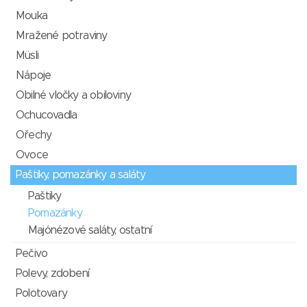
Mouka
Mražené potraviny
Müsli
Nápoje
Obilné vločky a obiloviny
Ochucovadla
Ořechy
Ovoce
Paštiky, pomazánky a saláty
Paštiky
Pomazánky
Majónézové saláty, ostatní
Pečivo
Polevy, zdobení
Polotovary