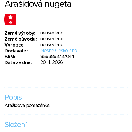
Arašídová nugeta
-6
neuvedeno
Země výroby:
neuvedeno
Země původu:
neuvedeno
Výrobce:
Nestlé Česko s.r.o.
Dodavatel:
8593893737044
EAN:
20. 4. 2026
Data ze dne:
Popis
Arašídová pomazánka.
Složení