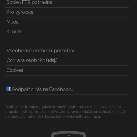
Spolek FÉR potravina
Pro výrobce
Média
Kontakt
Všeobecné obchodní podmínky
Ochrana osobních údajů
Cookies
Podpořte nás na Facebooku
Explicitně zakazujeme jakékoli použití části nebo celého obsahu těchto
stránek, jejich reprodukci, kopírování, úpravu a zvláště prezentaci na jiných
internetových stránkách bez našeho výslovného souhlasu.