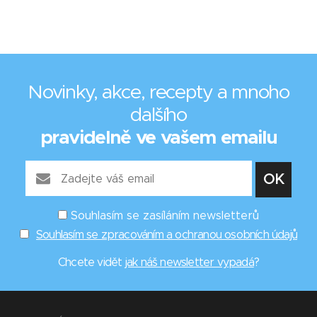
Novinky, akce, recepty a mnoho
dalšího
pravidelně ve vašem emailu
Souhlasím se zasíláním newsletterů
Souhlasím se zpracováním a ochranou osobních údajů
Chcete vidět
jak náš newsletter vypadá
?