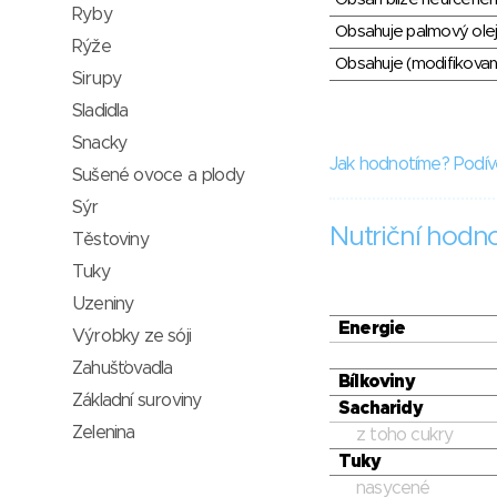
Ryby
Obsahuje palmový olej
Rýže
Obsahuje (modifikovaný
Sirupy
Sladidla
Snacky
Jak hodnotíme? Podív
Sušené ovoce a plody
Sýr
Nutriční hodn
Těstoviny
Tuky
Uzeniny
Energie
Výrobky ze sóji
Zahušťovadla
Bílkoviny
Základní suroviny
Sacharidy
Zelenina
z toho cukry
Tuky
nasycené