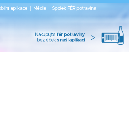
bilní aplikace
Média
Spolek FÉR potravina
Nakupujte
fér potraviny
>
bez éček
s naší aplikací