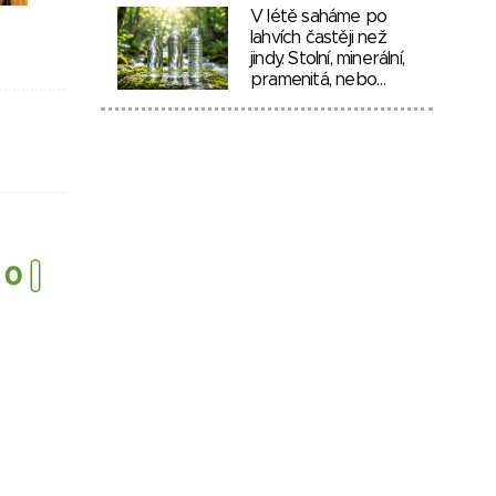
V létě saháme po
lahvích častěji než
jindy. Stolní, minerální,
pramenitá, nebo…