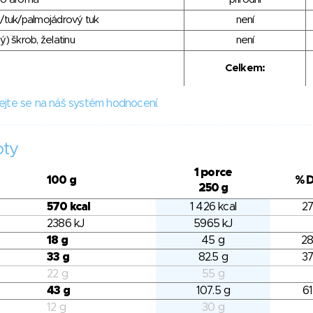
/tuk/palmojádrový tuk
není
) škrob, želatinu
není
Celkem:
ejte se na náš systém hodnocení.
oty
1 porce
100 g
% 
250 g
570 kcal
1 426 kcal
27
2386 kJ
5965 kJ
18 g
45 g
28
33 g
82.5 g
37
22 g
55 g
43 g
107.5 g
61
12 g
30 g