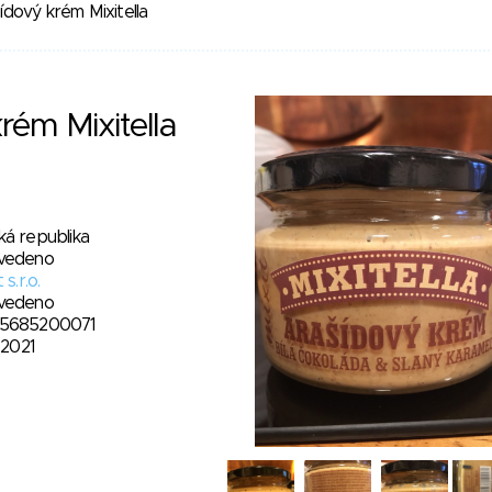
ídový krém Mixitella
rém Mixitella
ká republika
vedeno
 s.r.o.
vedeno
5685200071
. 2021