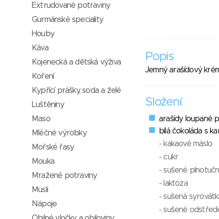
Extrudované potraviny
Gurmánské speciality
Houby
Káva
Popis
Kojenecká a dětská výživa
Jemný arašídový krém 
Koření
Kypřící prášky, soda a želé
Složení
Luštěniny
Maso
arašídy loupané 
bílá čokoláda s k
Mléčné výrobky
- kakaové máslo
Mořské řasy
- cukr
Mouka
- sušené plnotuč
Mražené potraviny
- laktóza
Müsli
- sušená syrovátk
Nápoje
- sušené odstřed
Obilné vločky a obiloviny