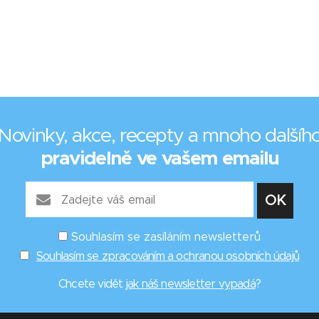
Novinky, akce, recepty a mnoho dalšíh
pravidelně ve vašem emailu
Souhlasím se zasíláním newsletterů
Souhlasím se zpracováním a ochranou osobních údajů
Chcete vidět
jak náš newsletter vypadá
?