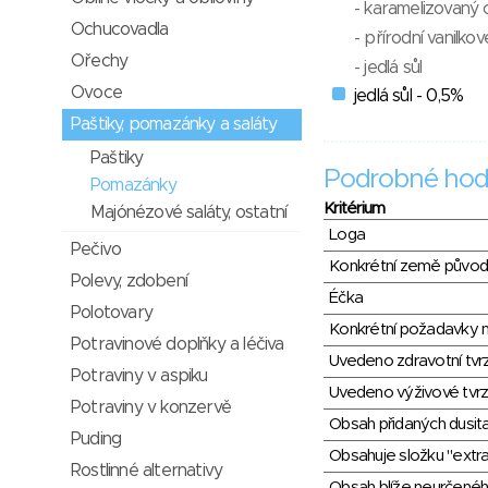
- karamelizovaný 
Ochucovadla
- přírodní vanilko
Ořechy
- jedlá sůl
Ovoce
jedlá sůl - 0,5%
Paštiky, pomazánky a saláty
Paštiky
Podrobné hod
Pomazánky
Kritérium
Majónézové saláty, ostatní
Loga
Pečivo
Konkrétní země půvo
Polevy, zdobení
Éčka
Polotovary
Konkrétní požadavky n
Potravinové doplňky a léčiva
Uvedeno zdravotní tvr
Potraviny v aspiku
Uvedeno výživové tvrz
Potraviny v konzervě
Obsah přidaných dusit
Puding
Obsahuje složku "extra
Rostlinné alternativy
Obsah blíže neurčené