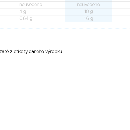
neuvedeno
neuvedeno
4 g
10 g
0.64 g
1.6 g
vzaté z etikety daného výrobku