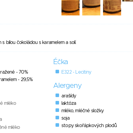
s bílou čokoládou s karamelem a solí.
Éčka
pražené - 70%
E322 - Lecitiny
aramelem - 29,5%
Alergeny
arašídy
né mléko
laktóza
mléko, mléčné složky
soja
a
stopy skořápkových plodů
ěné mléko