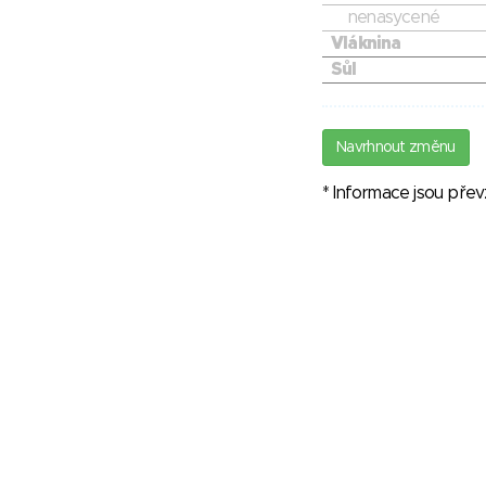
nenasycené
Vláknina
Sůl
Navrhnout změnu
* Informace jsou pře