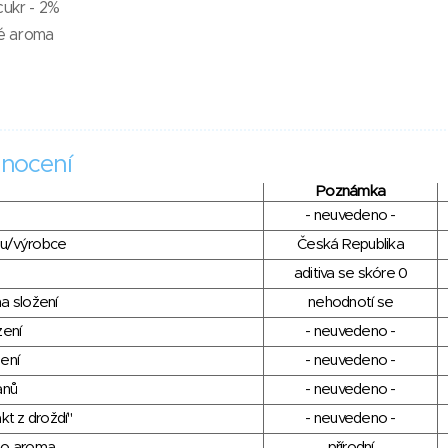
cukr - 2%
vé aroma
nocení
Poznámka
- neuvedeno -
du/výrobce
Česká Republika
aditiva se skóre 0
a složení
nehodnotí se
zení
- neuvedeno -
ení
- neuvedeno -
anů
- neuvedeno -
kt z droždí"
- neuvedeno -
ho aroma
přírodní