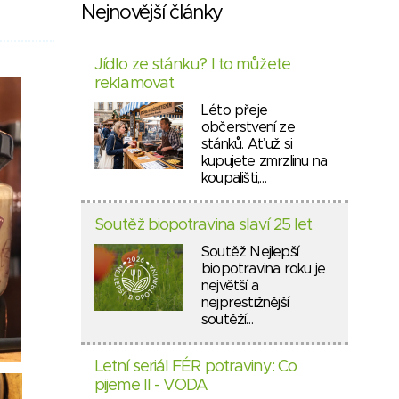
Nejnovější články
Jídlo ze stánku? I to můžete
reklamovat
Léto přeje
občerstvení ze
stánků. Ať už si
kupujete zmrzlinu na
koupališti,…
Soutěž biopotravina slaví 25 let
Soutěž Nejlepší
biopotravina roku je
největší a
nejprestižnější
soutěží…
Letní seriál FÉR potraviny: Co
pijeme II - VODA