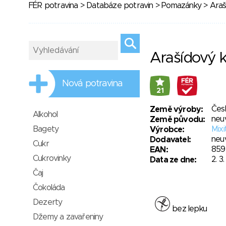
FÉR potravina
>
Databáze potravin
>
Pomazánky
> Araš
Arašídový k
Nová potravina
21
Čes
Země výroby:
Alkohol
neu
Země původu:
Bagety
Mixit
Výrobce:
neu
Dodavatel:
Cukr
859
EAN:
Cukrovinky
2. 3
Data ze dne:
Čaj
Čokoláda
Dezerty
bez lepku
Džemy a zavařeniny