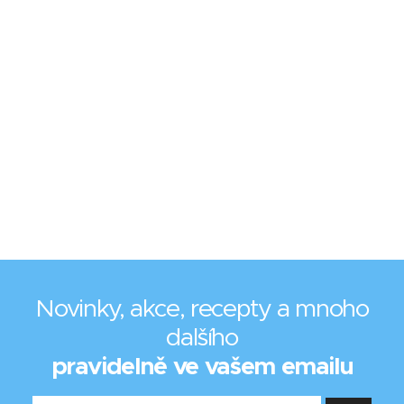
Novinky, akce, recepty a mnoho
dalšího
pravidelně ve vašem emailu