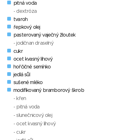
pitná voda
- dextróza
tvaroh
řepkový olej
pasterovaný vaječný žloutek
- jodičnan draselný
cukr
ocet kvasný lihový
hořčičné semínko
jedlá sůl
sušené mléko
modifikovaný bramborový škrob
- křen
- pitná voda
- slunečnicový olej
- ocet kvasný lihový
- cukr