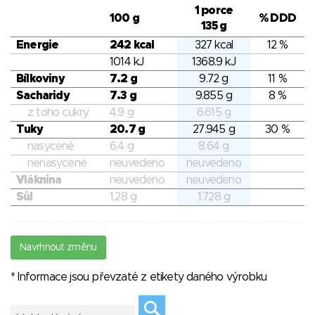
1 porce
100 g
% DDD
135 g
Energie
242 kcal
327 kcal
12 %
1014 kJ
1368.9 kJ
Bílkoviny
7.2 g
9.72 g
11 %
Sacharidy
7.3 g
9.855 g
8 %
z toho cukry
4.9 g
6.615 g
Tuky
20.7 g
27.945 g
30 %
nasycené
6.4 g
8.64 g
nenasycené
neuvedeno
neuvedeno
Vláknina
neuvedeno
neuvedeno
Sůl
1.28 g
1.728 g
Navrhnout změnu
* Informace jsou převzaté z etikety daného výrobku