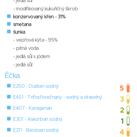
- jedlá sůl
- modifikovaný kukuřičný škrob
konzervovaný křen - 31%
smetana
šunka
- vepřová kýta - 95%
- pitná voda
- jedlá sůl s jódem
- jedlá sůl
Éčka
E250 - Dusitan sodný
E451 - Trifosforečnany - sodný a draselný
E407 - Karagenan
E301 - Askorban sodný
E211 - Benzoan sodný