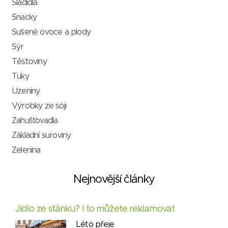
Sladidla
Snacky
Sušené ovoce a plody
Sýr
Těstoviny
Tuky
Uzeniny
Výrobky ze sóji
Zahušťovadla
Základní suroviny
Zelenina
Nejnovější články
Jídlo ze stánku? I to můžete reklamovat
Léto přeje