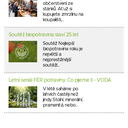
občerstvení ze
stánků. Ať už si
kupujete zmrzlinu na
koupališti,…
Soutěž biopotravina slaví 25 let
Soutěž Nejlepší
biopotravina roku je
největší a
nejprestižnější
soutěží…
Letní seriál FÉR potraviny: Co pijeme II - VODA
V létě saháme po
lahvích častěji než
jindy. Stolní, minerální,
pramenitá, nebo…