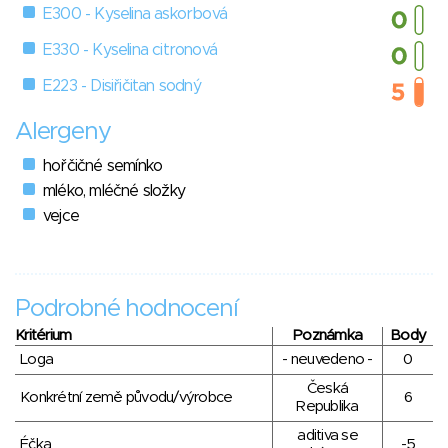
E300 - Kyselina askorbová
E330 - Kyselina citronová
E223 - Disiřičitan sodný
Alergeny
hořčičné semínko
mléko, mléčné složky
vejce
Podrobné hodnocení
Kritérium
Poznámka
Body
Loga
- neuvedeno -
0
Česká
Konkrétní země původu/výrobce
6
Republika
aditiva se
Éčka
-5