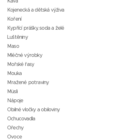
Káva
Kojenecká a dětská výživa
Koření
Kypřící prášky, soda a želé
Luštěniny
Maso
Mléčné výrobky
Mořské řasy
Mouka
Mražené potraviny
Müsli
Nápoje
Obilné vločky a obiloviny
Ochucovadla
Ořechy
Ovoce