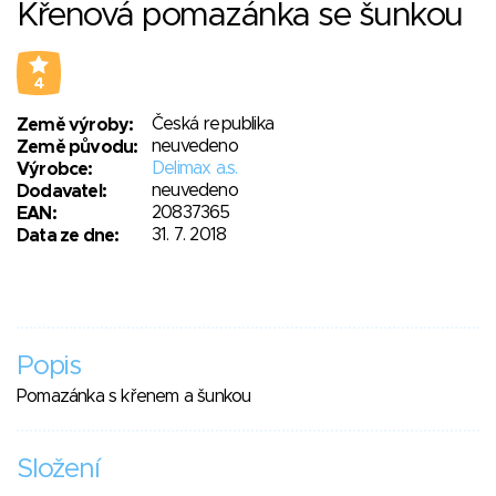
Křenová pomazánka se šunkou
4
Česká republika
Země výroby:
neuvedeno
Země původu:
Delimax a.s.
Výrobce:
neuvedeno
Dodavatel:
20837365
EAN:
31. 7. 2018
Data ze dne:
Popis
Pomazánka s křenem a šunkou
Složení