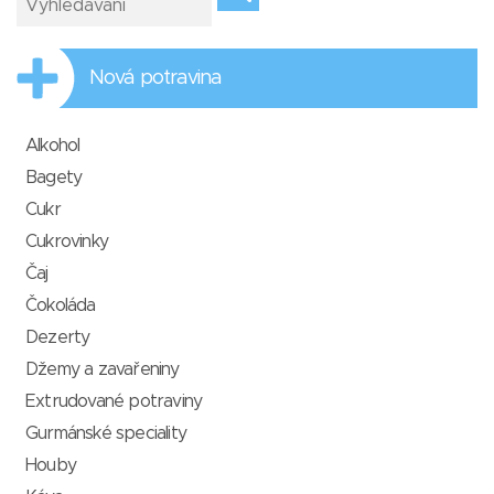
Nová potravina
Alkohol
Bagety
Cukr
Cukrovinky
Čaj
Čokoláda
Dezerty
Džemy a zavařeniny
Extrudované potraviny
Gurmánské speciality
Houby