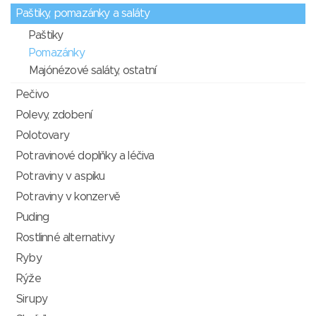
Paštiky, pomazánky a saláty
Paštiky
Pomazánky
Majónézové saláty, ostatní
Pečivo
Polevy, zdobení
Polotovary
Potravinové doplňky a léčiva
Potraviny v aspiku
Potraviny v konzervě
Puding
Rostlinné alternativy
Ryby
Rýže
Sirupy