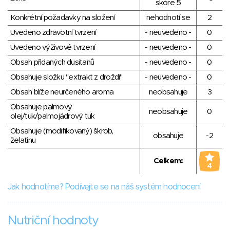
skóre 5
Konkrétní požadavky na složení
nehodnotí se
2
Uvedeno zdravotní tvrzení
- neuvedeno -
0
Uvedeno výživové tvrzení
- neuvedeno -
0
Obsah přidaných dusitanů
- neuvedeno -
0
Obsahuje složku "extrakt z droždí"
- neuvedeno -
0
Obsah blíže neurčeného aroma
neobsahuje
3
Obsahuje palmový
neobsahuje
0
olej/tuk/palmojádrový tuk
Obsahuje (modifikovaný) škrob,
obsahuje
-2
želatinu
Celkem:
4
Jak hodnotíme? Podívejte se na náš systém hodnocení.
Nutriční hodnoty