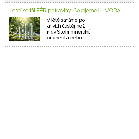
Letní seriál FÉR potraviny: Co pijeme II - VODA
V létě saháme po
lahvích častěji než
jindy. Stolní, minerální,
pramenitá, nebo…