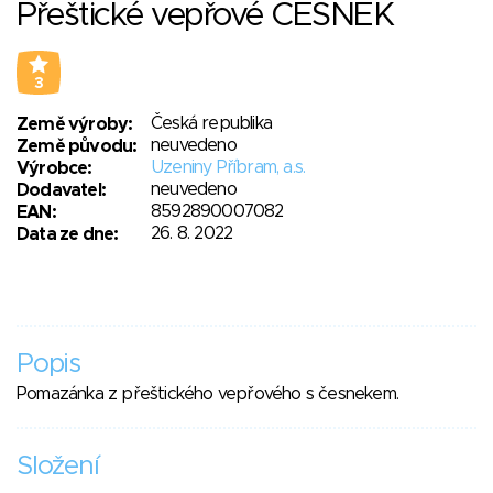
Přeštické vepřové ČESNEK
3
Česká republika
Země výroby:
neuvedeno
Země původu:
Uzeniny Příbram, a.s.
Výrobce:
neuvedeno
Dodavatel:
8592890007082
EAN:
26. 8. 2022
Data ze dne:
Popis
Pomazánka z přeštického vepřového s česnekem.
Složení