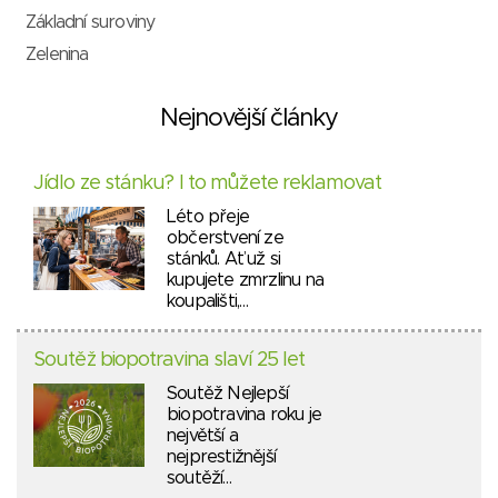
Základní suroviny
Zelenina
Nejnovější články
Jídlo ze stánku? I to můžete reklamovat
Léto přeje
občerstvení ze
stánků. Ať už si
kupujete zmrzlinu na
koupališti,…
Soutěž biopotravina slaví 25 let
Soutěž Nejlepší
biopotravina roku je
největší a
nejprestižnější
soutěží…