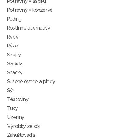
Potraviny v aspiku
Potraviny v konzervě
Puding
Rostlinné alternativy
Ryby
Rýže
Sirupy
Sladidla
Snacky
Sušené ovoce a plody
Sýr
Těstoviny
Tuky
Uzeniny
Výrobky ze sóji
Zahušťovadla