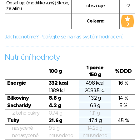
Obsahuje (modifikovaný) škrob,
obsahuje
-2
želatinu
Celkem:
3
Jak hodnotíme? Podívejte se na náš systém hodnocení.
Nutriční hodnoty
1 porce
100 g
% DDD
150 g
Energie
332 kcal
498 kcal
16 %
1389 kJ
2083.5 kJ
Bílkoviny
8.8 g
13.2 g
14 %
Sacharidy
4.2 g
6.3 g
5 %
z toho cukry
0.74 g
1.11 g
Tuky
31.6 g
47.4 g
45 %
nasycené
9.5 g
14.25 g
nenasycené
neuvedeno
neuvedeno