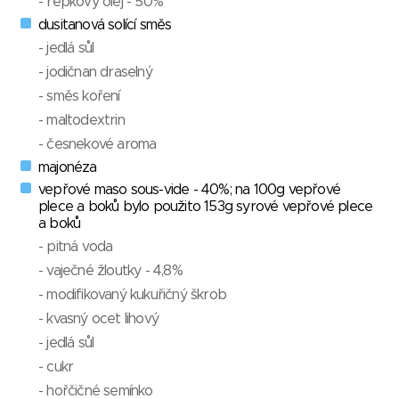
- řepkový olej - 50%
dusitanová solící směs
- jedlá sůl
- jodičnan draselný
- směs koření
- maltodextrin
- česnekové aroma
majonéza
vepřové maso sous-vide - 40%; na 100g vepřové
plece a boků bylo použito 153g syrové vepřové plece
a boků
- pitná voda
- vaječné žloutky - 4,8%
- modifikovaný kukuřičný škrob
- kvasný ocet lihový
- jedlá sůl
- cukr
- hořčičné semínko