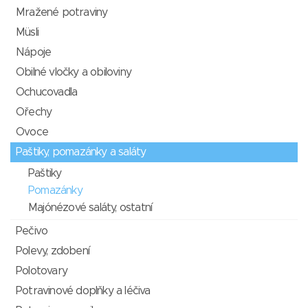
Mražené potraviny
Müsli
Nápoje
Obilné vločky a obiloviny
Ochucovadla
Ořechy
Ovoce
Paštiky, pomazánky a saláty
Paštiky
Pomazánky
Majónézové saláty, ostatní
Pečivo
Polevy, zdobení
Polotovary
Potravinové doplňky a léčiva