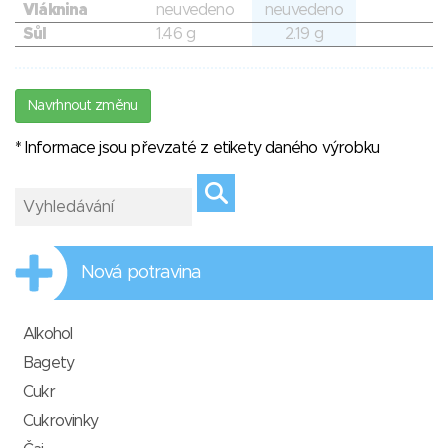
Vláknina
neuvedeno
neuvedeno
Sůl
1.46 g
2.19 g
Navrhnout změnu
* Informace jsou převzaté z etikety daného výrobku
Nová potravina
Alkohol
Bagety
Cukr
Cukrovinky