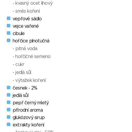
- kvasný ocet lihový
- směs koření
vepřové sádlo
vejce vařené
cibule
hořčice plnotučná
- pitná voda
- hořčičné semeno
- cukr
- jedlá sůl
- výtažek koření
česnek - 2%
jedlá sůl
pepř černý mletý
přírodní aroma
glukózový sirup
extrakty koření