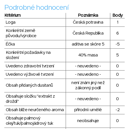
Podrobné hodnocení
Kritérium
Poznámka
Body
Loga
Česká potravina
1
Konkrétní země
Česká Republika
6
původu/výrobce
Éčka
aditiva se skóre 5
-5
Konkrétní požadavky na
40% masa
5
složení
Uvedeno zdravotní tvrzení
- neuvedeno -
0
Uvedeno výživové tvrzení
- neuvedeno -
0
není znám jiný než
Obsah přidaných dusitanů
0
zákonný podíl
Obsahuje složku "extrakt z
- neuvedeno -
0
droždí"
Obsah blíže neurčeného aroma
přírodní i umělé
-2
Obsahuje palmový
neobsahuje
0
olej/tuk/palmojádrový tuk