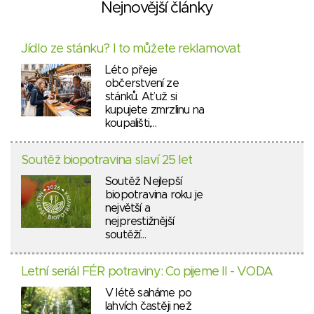
Nejnovější články
Jídlo ze stánku? I to můžete reklamovat
Léto přeje
občerstvení ze
stánků. Ať už si
kupujete zmrzlinu na
koupališti,…
Soutěž biopotravina slaví 25 let
Soutěž Nejlepší
biopotravina roku je
největší a
nejprestižnější
soutěží…
Letní seriál FÉR potraviny: Co pijeme II - VODA
V létě saháme po
lahvích častěji než