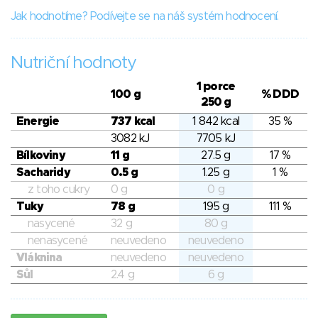
Jak hodnotíme? Podívejte se na náš systém hodnocení.
Nutriční hodnoty
1 porce
100 g
% DDD
250 g
Energie
737 kcal
1 842 kcal
35 %
3082 kJ
7705 kJ
Bílkoviny
11 g
27.5 g
17 %
Sacharidy
0.5 g
1.25 g
1 %
z toho cukry
0 g
0 g
Tuky
78 g
195 g
111 %
nasycené
32 g
80 g
nenasycené
neuvedeno
neuvedeno
Vláknina
neuvedeno
neuvedeno
Sůl
2.4 g
6 g