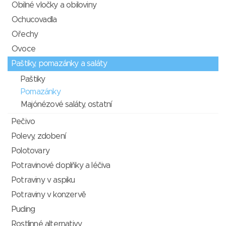
Obilné vločky a obiloviny
Ochucovadla
Ořechy
Ovoce
Paštiky, pomazánky a saláty
Paštiky
Pomazánky
Majónézové saláty, ostatní
Pečivo
Polevy, zdobení
Polotovary
Potravinové doplňky a léčiva
Potraviny v aspiku
Potraviny v konzervě
Puding
Rostlinné alternativy