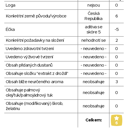
Loga
nejsou
0
Česká
Konkrétní země původu/výrobce
6
Republika
aditiva se
Éčka
-5
skóre 5
Konkrétní požadavky na složení
nehodnotí se
2
Uvedeno zdravotní tvrzení
- neuvedeno -
0
Uvedeno výživové tvrzení
- neuvedeno -
0
Obsah přidaných dusitanů
- neuvedeno -
0
Obsahuje složku "extrakt z droždí"
- neuvedeno -
0
Obsah blíže neurčeného aroma
neobsahuje
3
Obsahuje palmový
neobsahuje
0
olej/tuk/palmojádrový tuk
Obsahuje (modifikovaný) škrob,
neobsahuje
0
želatinu
Celkem:
6