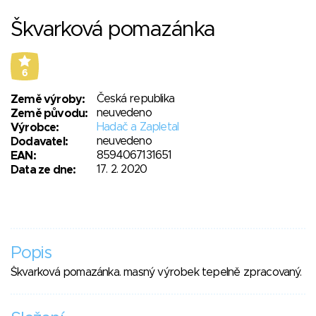
Škvarková pomazánka
6
Česká republika
Země výroby:
neuvedeno
Země původu:
Hadač a Zapletal
Výrobce:
neuvedeno
Dodavatel:
8594067131651
EAN:
17. 2. 2020
Data ze dne:
Popis
Škvarková pomazánka. masný výrobek tepelně zpracovaný.