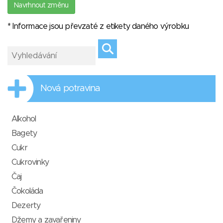
Navrhnout změnu
* Informace jsou převzaté z etikety daného výrobku
Nová potravina
Alkohol
Bagety
Cukr
Cukrovinky
Čaj
Čokoláda
Dezerty
Džemy a zavařeniny