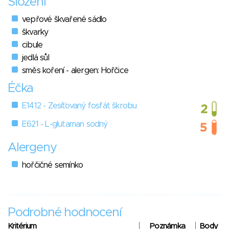
Složení
vepřové škvařené sádlo
škvarky
cibule
jedlá sůl
směs koření - alergen: Hořčice
Éčka
E1412 - Zesíťovaný fosfát škrobu
E621 - L-glutaman sodný
Alergeny
hořčičné semínko
Podrobné hodnocení
Kritérium
Poznámka
Body