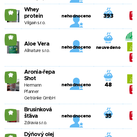
Whey
24
protein
393
nehodnoceno
Vilgain s.r.o.
22
Aloe Vera
nehodnoceno
neuvedeno
Allnature s.r.o.
Aronia-řepa
21
Shot
48
nehodnoceno
Hermann
Pfanner
Getränke GmbH
Brusinková
21
šťáva
35
nehodnoceno
Zdravia s.r.o.
Dýňový olej