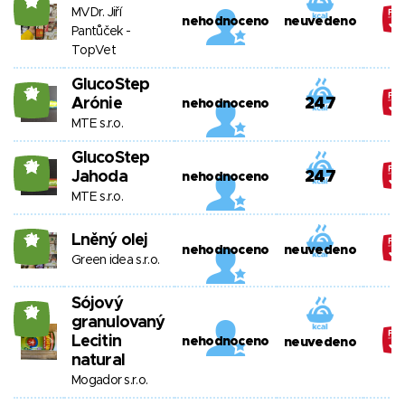
21
MVDr. Jiří
nehodnoceno
neuvedeno
Pantůček -
TopVet
GlucoStep
21
Arónie
247
nehodnoceno
MTE s.r.o.
GlucoStep
21
Jahoda
247
nehodnoceno
MTE s.r.o.
Lněný olej
21
nehodnoceno
neuvedeno
Green idea s.r.o.
Sójový
21
granulovaný
Lecitin
nehodnoceno
neuvedeno
natural
Mogador s.r.o.