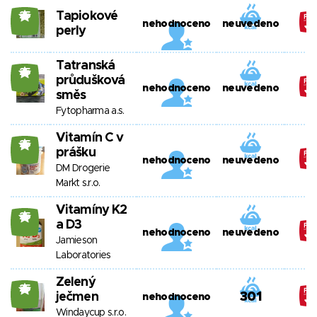
Tapiokové
25
nehodnoceno
neuvedeno
perly
Tatranská
25
průdušková
nehodnoceno
neuvedeno
směs
Fytopharma a.s.
Vitamín C v
25
prášku
nehodnoceno
neuvedeno
DM Drogerie
Markt s.r.o.
Vitamíny K2
25
a D3
nehodnoceno
neuvedeno
Jamieson
Laboratories
Zelený
25
ječmen
301
nehodnoceno
Windaycup s.r.o.