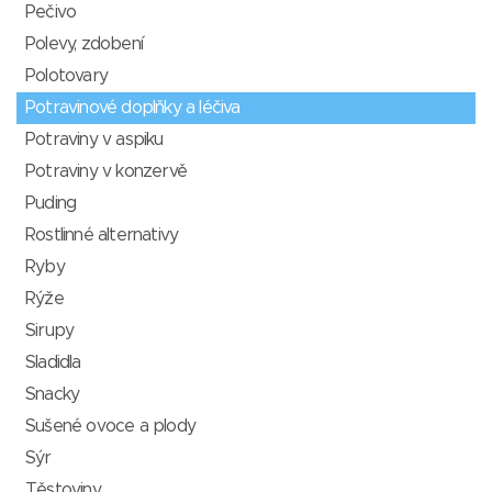
Pečivo
Polevy, zdobení
Polotovary
Potravinové doplňky a léčiva
Potraviny v aspiku
Potraviny v konzervě
Puding
Rostlinné alternativy
Ryby
Rýže
Sirupy
Sladidla
Snacky
Sušené ovoce a plody
Sýr
Těstoviny