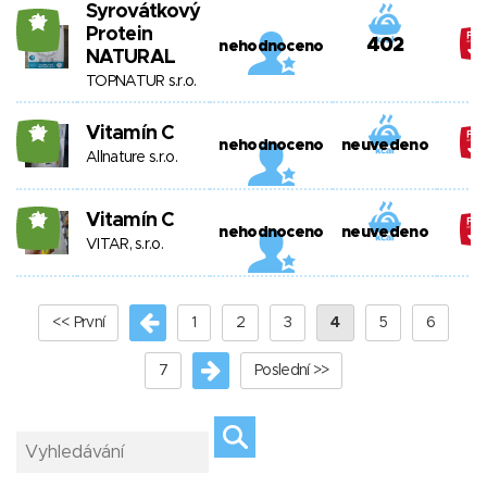
Syrovátkový
21
Protein
402
nehodnoceno
NATURAL
TOPNATUR s.r.o.
Vitamín C
21
nehodnoceno
neuvedeno
Allnature s.r.o.
Vitamín C
21
nehodnoceno
neuvedeno
VITAR, s.r.o.
<< První
1
2
3
4
5
6
7
Poslední >>