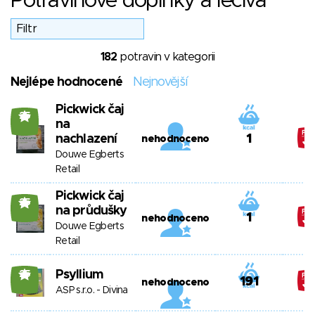
Potravinové doplňky a léčiva
182
potravin v kategorii
Nejlépe hodnocené
Nejnovější
Pickwick čaj
25
na
nachlazení
1
nehodnoceno
Douwe Egberts
Retail
Pickwick čaj
25
na průdušky
1
nehodnoceno
Douwe Egberts
Retail
Psyllium
25
191
nehodnoceno
ASP s.r.o. - Divina