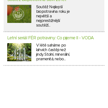
Soutěž Nejlepší
biopotravina roku je
největší a
nejprestižnější
soutěží…
Letní seriál FÉR potraviny: Co pijeme II - VODA
V létě saháme po
lahvích častěji než
jindy. Stolní, minerální,
pramenitá, nebo…