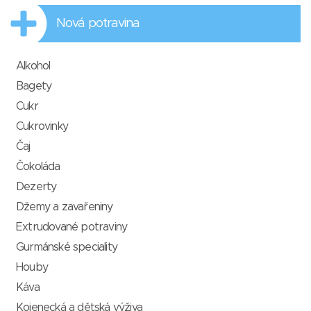
Nová potravina
Alkohol
Bagety
Cukr
Cukrovinky
Čaj
Čokoláda
Dezerty
Džemy a zavařeniny
Extrudované potraviny
Gurmánské speciality
Houby
Káva
Kojenecká a dětská výživa