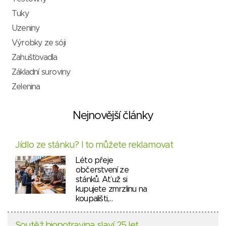
Tuky
Uzeniny
Výrobky ze sóji
Zahušťovadla
Základní suroviny
Zelenina
Nejnovější články
Jídlo ze stánku? I to můžete reklamovat
Léto přeje
občerstvení ze
stánků. Ať už si
kupujete zmrzlinu na
koupališti,…
Soutěž biopotravina slaví 25 let