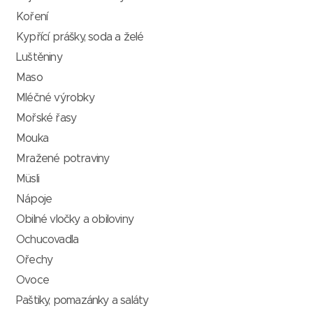
Koření
Kypřící prášky, soda a želé
Luštěniny
Maso
Mléčné výrobky
Mořské řasy
Mouka
Mražené potraviny
Müsli
Nápoje
Obilné vločky a obiloviny
Ochucovadla
Ořechy
Ovoce
Paštiky, pomazánky a saláty