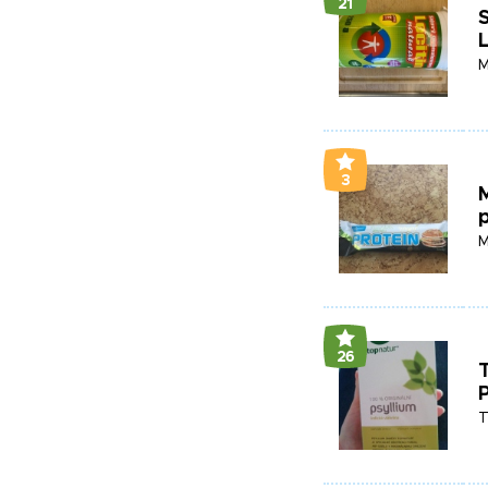
21
L
M
3
p
M
26
P
T