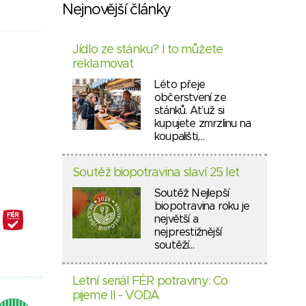
Nejnovější články
Jídlo ze stánku? I to můžete
reklamovat
Léto přeje
občerstvení ze
stánků. Ať už si
kupujete zmrzlinu na
koupališti,…
Soutěž biopotravina slaví 25 let
Soutěž Nejlepší
biopotravina roku je
největší a
nejprestižnější
soutěží…
Letní seriál FÉR potraviny: Co
pijeme II - VODA