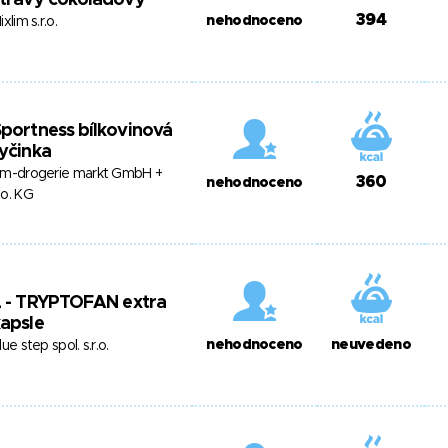
stravy čokoládový
394
nehodnoceno
ixlim s.r.o.
portness bílkovinová
yčinka
m-drogerie markt GmbH +
360
nehodnoceno
o. KG
L - TRYPTOFAN extra
apsle
nehodnoceno
neuvedeno
lue step spol. s.r.o.