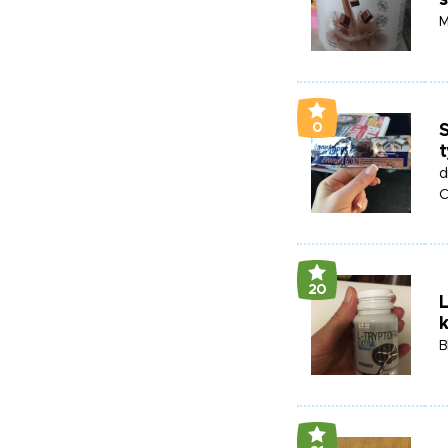
M
0
S
t
d
C
20
k
B