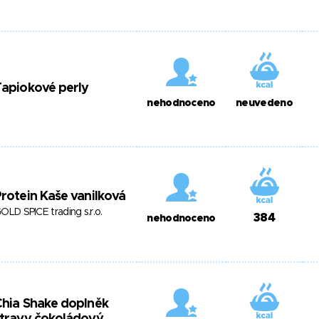
apiokové perly
nehodnoceno
neuvedeno
rotein Kaše vanilková
OLD SPICE trading s.r.o.
384
nehodnoceno
hia Shake doplněk