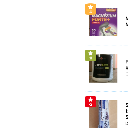
4
M
11
P
C
-2
S
t
S
D