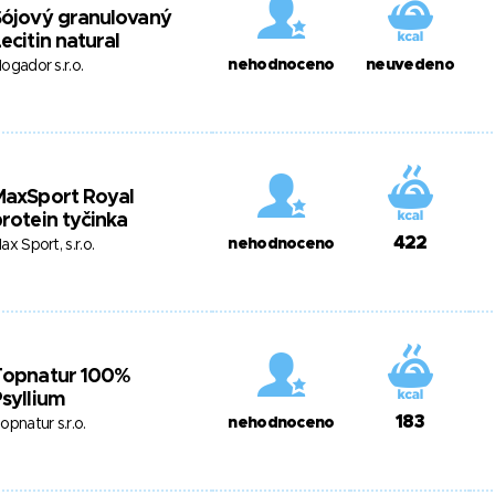
Sójový granulovaný
ecitin natural
nehodnoceno
neuvedeno
ogador s.r.o.
MaxSport Royal
rotein tyčinka
422
nehodnoceno
ax Sport, s.r.o.
Topnatur 100%
syllium
183
nehodnoceno
opnatur s.r.o.