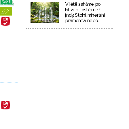
V létě saháme po
lahvích častěji než
jindy. Stolní, minerální,
pramenitá, nebo…