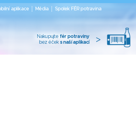
bilní aplikace
Média
Spolek FÉR potravina
Nakupujte
fér potraviny
>
bez éček
s naší aplikací