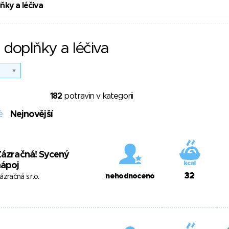
ňky a léčiva
 doplňky a léčiva
182
potravin v kategorii
é
Nejnovější
Zázračná! Sycený
nápoj
32
nehodnoceno
ázračná s.r.o.