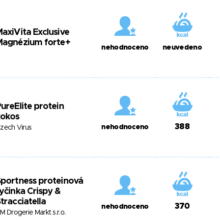
axiVita Exclusive
Magnézium forte+
nehodnoceno
neuvedeno
ureElite protein
kokos
388
nehodnoceno
zech Virus
portness proteinová
yčinka Crispy &
tracciatella
370
nehodnoceno
M Drogerie Markt s.r.o.