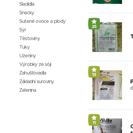
Sladidla
Snacky
Sušené ovoce a plody
25
Sýr
T
Těstoviny
Tuky
Uzeniny
Výrobky ze sóji
Zahušťovadla
13
Základní suroviny
P
G
Zelenina
11
C