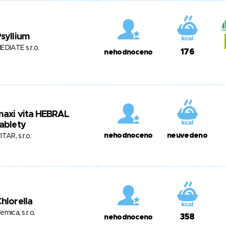
syllium
EDIATE s.r.o.
176
nehodnoceno
maxi vita HEBRAL
ablety
nehodnoceno
neuvedeno
ITAR, s.r.o.
hlorella
emica, s.r.o.
358
nehodnoceno