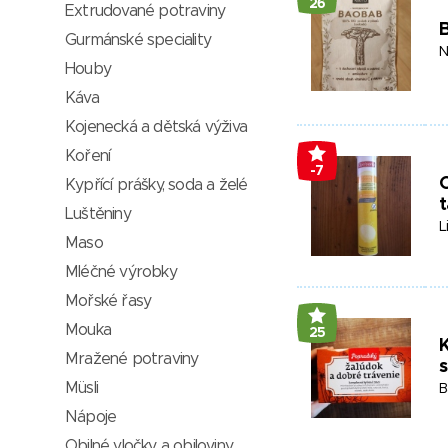
26
Extrudované potraviny
Gurmánské speciality
N
Houby
Káva
Kojenecká a dětská výživa
Koření
-7
O
Kypřící prášky, soda a želé
t
Luštěniny
L
Maso
Mléčné výrobky
Mořské řasy
Mouka
25
K
Mražené potraviny
Müsli
B
Nápoje
Obilné vločky a obiloviny