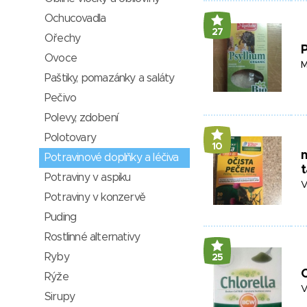
Ochucovadla
27
Ořechy
P
Ovoce
M
Paštiky, pomazánky a saláty
Pečivo
Polevy, zdobení
Polotovary
10
Potravinové doplňky a léčiva
t
Potraviny v aspiku
V
Potraviny v konzervě
Puding
Rostlinné alternativy
Ryby
25
C
Rýže
V
Sirupy