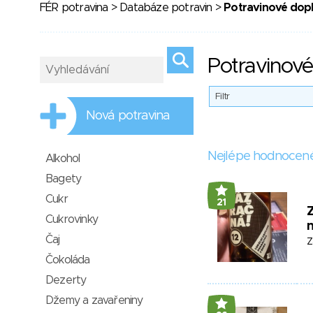
FÉR potravina
>
Databáze potravin
>
Potravinové dopl
Potravinové
Filtr
Nová potravina
Nejlépe hodnocen
Alkohol
Bagety
Cukr
21
Cukrovinky
Čaj
Z
Čokoláda
Dezerty
Džemy a zavařeniny