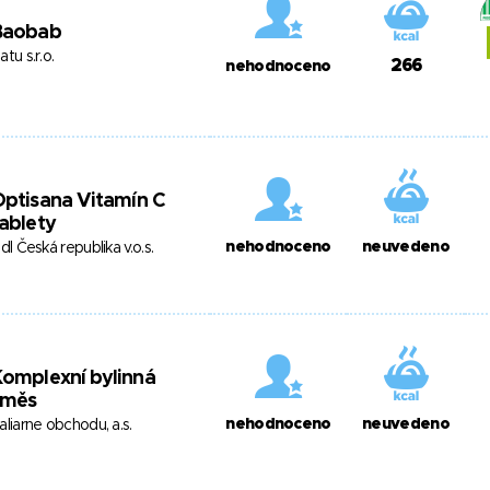
Baobab
atu s.r.o.
266
nehodnoceno
ptisana Vitamín C
ablety
nehodnoceno
neuvedeno
idl Česká republika v.o.s.
omplexní bylinná
směs
nehodnoceno
neuvedeno
aliarne obchodu, a.s.