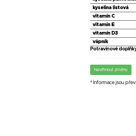
kyselina listová
vitamín C
vitamín E
vitamín D3
vápník
Potravinové doplňky
Navrhnout změnu
* Informace jsou pře