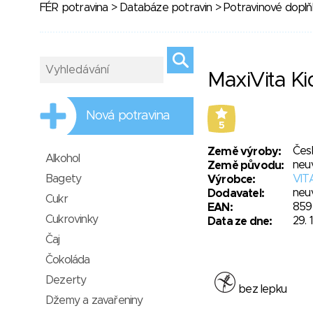
FÉR potravina
>
Databáze potravin
>
Potravinové doplňk
MaxiVita Ki
Nová potravina
5
Čes
Země výroby:
Alkohol
neu
Země původu:
Bagety
VITA
Výrobce:
neu
Dodavatel:
Cukr
859
EAN:
Cukrovinky
29. 
Data ze dne:
Čaj
Čokoláda
Dezerty
bez lepku
Džemy a zavařeniny