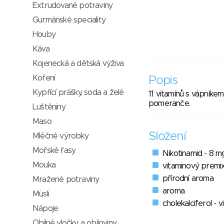
Extrudované potraviny
Gurmánské speciality
Houby
Káva
Kojenecká a dětská výživa
Koření
Popis
Kypřící prášky, soda a želé
11 vitamínů s vápníke
pomeranče.
Luštěniny
Maso
Složení
Mléčné výrobky
Mořské řasy
Nikotinamid - 8 mg
Mouka
vitaminový premix 
přírodní aroma
Mražené potraviny
aroma
Müsli
cholekalciferol - 
Nápoje
Obilné vločky a obiloviny