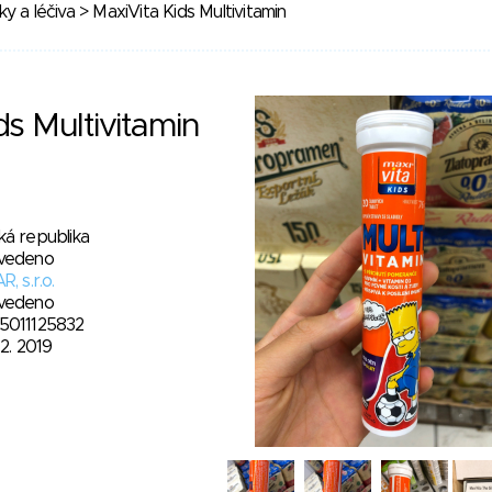
y a léčiva
> MaxiVita Kids Multivitamin
ds Multivitamin
ká republika
vedeno
R, s.r.o.
vedeno
5011125832
12. 2019