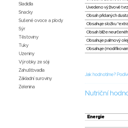
Sladidla
Uvedeno výživové tvrz
Snacky
Obsah přidaných dusit
Sušené ovoce a plody
Obsahuje složku "extra
Sýr
Obsah blíže neurčené
Těstoviny
Obsahuje palmový olej
Tuky
Obsahuje (modifikovaný
Uzeniny
Výrobky ze sóji
Zahušťovadla
Jak hodnotíme? Podív
Základní suroviny
Zelenina
Nutriční hodn
Energie