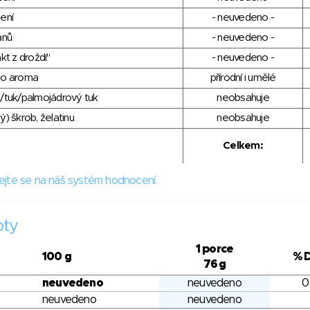
ení
- neuvedeno -
anů
- neuvedeno -
kt z droždí"
- neuvedeno -
ho aroma
přírodní i umělé
/tuk/palmojádrový tuk
neobsahuje
) škrob, želatinu
neobsahuje
Celkem:
ejte se na náš systém hodnocení.
oty
1 porce
100 g
% 
76 g
neuvedeno
neuvedeno
0
neuvedeno
neuvedeno