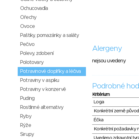
Ochucovadla
Ořechy
Ovoce
Paštiky, pomazánky a saláty
Pečivo
Alergeny
Polevy, zdobení
nejsou uvedeny
Polotovary
Potravinové doplňky a léčiva
Potraviny v aspiku
Podrobné hod
Potraviny v konzervě
Kritérium
Puding
Loga
Rostlinné alternativy
Konkrétní země půvo
Ryby
Éčka
Rýže
Konkrétní požadavky n
Sirupy
Uvedeno zdravotní tvr