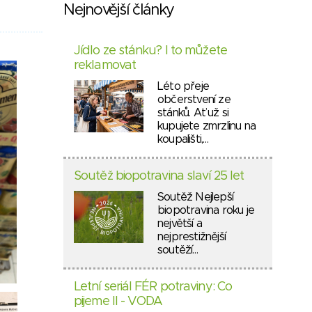
Nejnovější články
Jídlo ze stánku? I to můžete
reklamovat
Léto přeje
občerstvení ze
stánků. Ať už si
kupujete zmrzlinu na
koupališti,…
Soutěž biopotravina slaví 25 let
Soutěž Nejlepší
biopotravina roku je
největší a
nejprestižnější
soutěží…
Letní seriál FÉR potraviny: Co
pijeme II - VODA