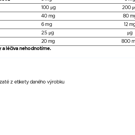
100 μg
200 μ
40 mg
80 m
6 mg
12 m
2.5 μg
μg
20 mg
800 
 a léčiva nehodnotíme.
vzaté z etikety daného výrobku