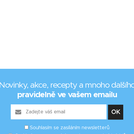
Novinky, akce, recepty a mnoho dalšíh
pravidelně ve vašem emailu
Souhlasím se zasíláním newsletterů