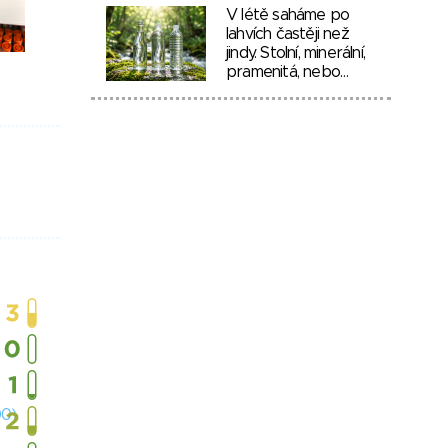
V létě saháme po
lahvích častěji než
jindy. Stolní, minerální,
pramenitá, nebo…
00)