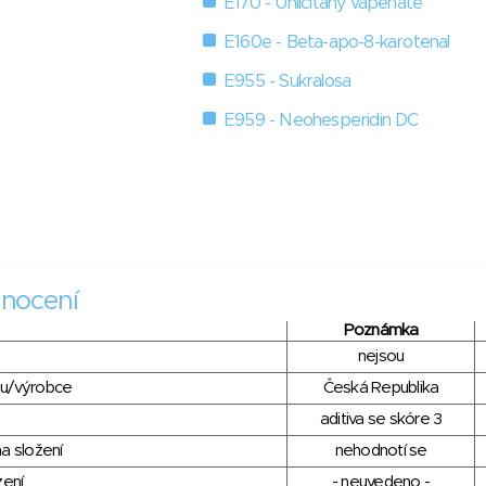
E170 - Uhličitany vápenaté
E160e - Beta-apo-8-karotenal
E955 - Sukralosa
E959 - Neohesperidin DC
nocení
Poznámka
nejsou
du/výrobce
Česká Republika
aditiva se skóre 3
a složení
nehodnotí se
zení
- neuvedeno -