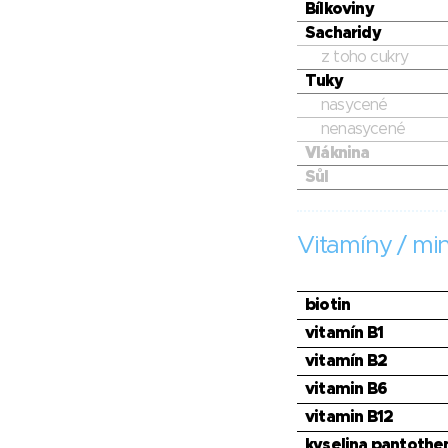
Bílkoviny
Sacharidy
z toho cukry
Tuky
nasycené
nenasycené
Vláknina
Sůl
Vitamíny / min
biotin
vitamín B1
vitamín B2
vitamin B6
vitamin B12
kyselina pantothe