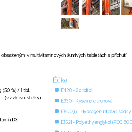
m obsaženými v multivitaminových šumivých tabletách s příchutí
Éčka
 (50 %) / 1 tbl.
E420 - Sorbitol
- (viz aktivní složky)
E330 - Kyselina citronová
E500(ii) - Hydrogenuhličitan sodný
vitamín D3
E1521 - Polyethylenglykol (PEG 60