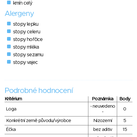
kmín celý
Alergeny
stopy lepku
stopy celeru
stopy hořčice
stopy mléka
stopy sezamu
stopy vajec
Podrobné hodnocení
Kritérium
Poznámka
Body
- neuvedeno
Loga
0
-
Konkrétní země původu/výrobce
Nizozemí
5
Éčka
bez aditiv
15