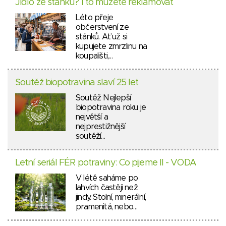
Jídlo ze stánku? I to můžete reklamovat
Léto přeje
občerstvení ze
stánků. Ať už si
kupujete zmrzlinu na
koupališti,…
Soutěž biopotravina slaví 25 let
Soutěž Nejlepší
biopotravina roku je
největší a
nejprestižnější
soutěží…
Letní seriál FÉR potraviny: Co pijeme II - VODA
V létě saháme po
lahvích častěji než
jindy. Stolní, minerální,
pramenitá, nebo…