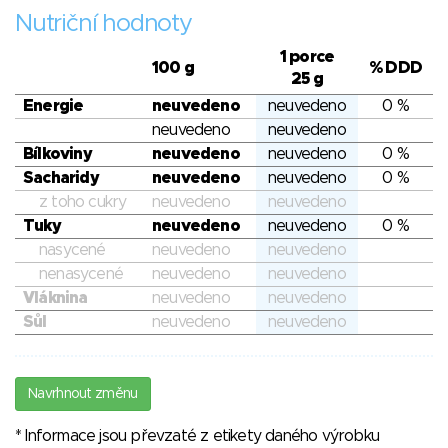
Nutriční hodnoty
1 porce
100 g
% DDD
25 g
Energie
neuvedeno
neuvedeno
0 %
neuvedeno
neuvedeno
Bílkoviny
neuvedeno
neuvedeno
0 %
Sacharidy
neuvedeno
neuvedeno
0 %
z toho cukry
neuvedeno
neuvedeno
Tuky
neuvedeno
neuvedeno
0 %
nasycené
neuvedeno
neuvedeno
nenasycené
neuvedeno
neuvedeno
Vláknina
neuvedeno
neuvedeno
Sůl
neuvedeno
neuvedeno
Navrhnout změnu
* Informace jsou převzaté z etikety daného výrobku