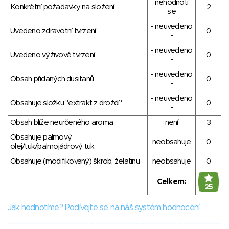
nehodnotí
Konkrétní požadavky na složení
2
se
- neuvedeno
Uvedeno zdravotní tvrzení
0
-
- neuvedeno
Uvedeno výživové tvrzení
0
-
- neuvedeno
Obsah přidaných dusitanů
0
-
- neuvedeno
Obsahuje složku "extrakt z droždí"
0
-
Obsah blíže neurčeného aroma
není
3
Obsahuje palmový
neobsahuje
0
olej/tuk/palmojádrový tuk
Obsahuje (modifikovaný) škrob, želatinu
neobsahuje
0
Celkem:
25
Jak hodnotíme? Podívejte se na náš systém hodnocení.