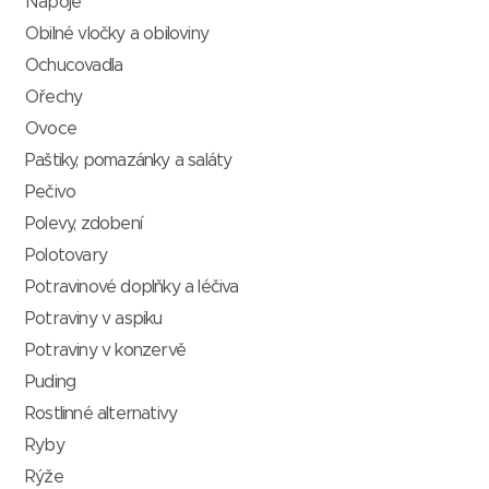
Nápoje
Obilné vločky a obiloviny
Ochucovadla
Ořechy
Ovoce
Paštiky, pomazánky a saláty
Pečivo
Polevy, zdobení
Polotovary
Potravinové doplňky a léčiva
Potraviny v aspiku
Potraviny v konzervě
Puding
Rostlinné alternativy
Ryby
Rýže