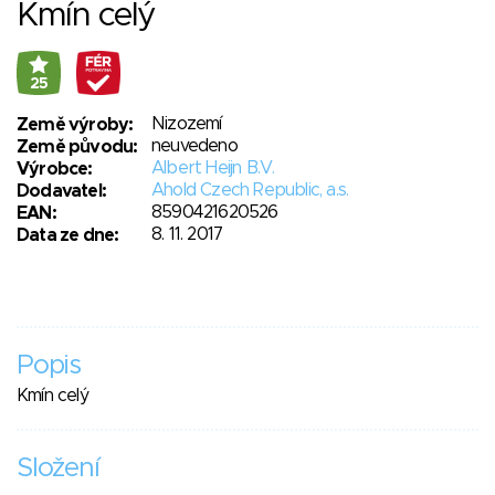
Kmín celý
25
Nizozemí
Země výroby:
neuvedeno
Země původu:
Albert Heijn B.V.
Výrobce:
Ahold Czech Republic, a.s.
Dodavatel:
8590421620526
EAN:
8. 11. 2017
Data ze dne:
Popis
Kmín celý
Složení