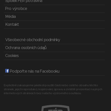
Spolek FÉR potravina
Pro výrobce
Média
Kontakt
Všeobecné obchodní podmínky
Ochrana osobních údajů
Cookies
Podpořte nás na Facebooku
Explicitně zakazujeme jakékoli použití části nebo celého obsahu těchto
stránek, jejich reprodukci, kopírování, úpravu a zvláště prezentaci na jiných
internetových stránkách bez našeho výslovného souhlasu.