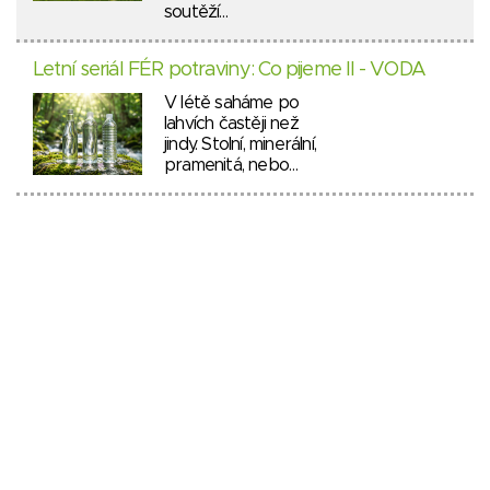
soutěží…
Letní seriál FÉR potraviny: Co pijeme II - VODA
V létě saháme po
lahvích častěji než
jindy. Stolní, minerální,
pramenitá, nebo…