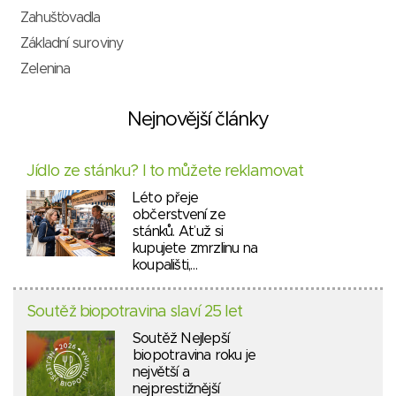
Zahušťovadla
Základní suroviny
Zelenina
Nejnovější články
Jídlo ze stánku? I to můžete reklamovat
Léto přeje
občerstvení ze
stánků. Ať už si
kupujete zmrzlinu na
koupališti,…
Soutěž biopotravina slaví 25 let
Soutěž Nejlepší
biopotravina roku je
největší a
nejprestižnější