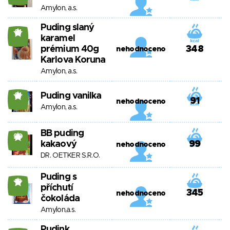
Amylon, a.s.
Puding slaný
21
karamel
prémium 40g
348
nehodnoceno
Karlova Koruna
Amylon, a.s.
Puding vanilka
21
91
nehodnoceno
Amylon, a.s.
BB puding
20
kakaový
99
nehodnoceno
DR. OETKER S.R.O.
Puding s
19
příchutí
345
nehodnoceno
čokoláda
Amylon,a.s.
Pudink