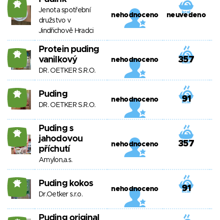
19
Jenota spotřební
nehodnoceno
neuvedeno
družstvo v
Jindřichově Hradci
Protein puding
18
vanilkový
357
nehodnoceno
DR. OETKER S.R.O.
Puding
18
91
nehodnoceno
DR. OETKER S.R.O.
Puding s
18
jahodovou
357
nehodnoceno
příchutí
Amylon,a.s.
Puding kokos
17
91
nehodnoceno
Dr.Oetker s.r.o.
Puding original