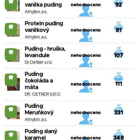
21
vanilka puding
92
nehodnoceno
Amylon, a.s.
Protein puding
21
vanilkový
81
nehodnoceno
Amylon, a.s.
Puding - hruška,
21
levandule
107
nehodnoceno
Dr.Oetker s.r.o.
Puding
21
čokoláda a
111
nehodnoceno
máta
DR. OETKER S.R.O.
Puding
21
Meruňkový
331
nehodnoceno
Amylon, a.s.
Puding slaný
21
karamel
348
nehodnoceno