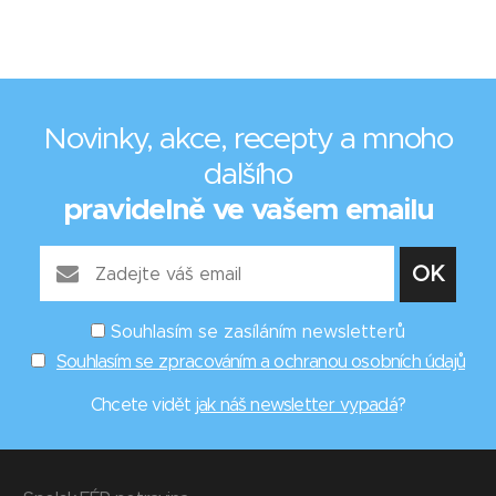
Novinky, akce, recepty a mnoho
dalšího
pravidelně ve vašem emailu
Souhlasím se zasíláním newsletterů
Souhlasím se zpracováním a ochranou osobních údajů
Chcete vidět
jak náš newsletter vypadá
?