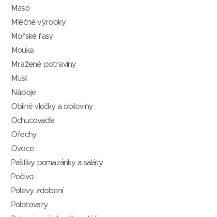
Maso
Mléčné výrobky
Mořské řasy
Mouka
Mražené potraviny
Müsli
Nápoje
Obilné vločky a obiloviny
Ochucovadla
Ořechy
Ovoce
Paštiky, pomazánky a saláty
Pečivo
Polevy, zdobení
Polotovary