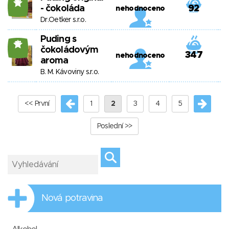
17
- čokoláda
92
nehodnoceno
Dr.Oetker s.r.o.
Puding s
17
čokoládovým
347
nehodnoceno
aroma
B. M. Kávoviny s.r.o.
<< První
1
2
3
4
5
Poslední >>
Nová potravina