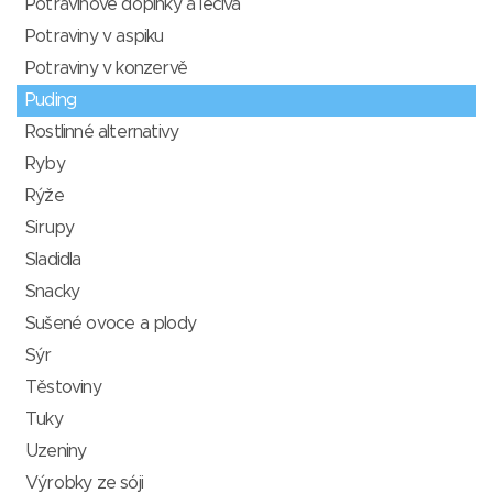
Potravinové doplňky a léčiva
Potraviny v aspiku
Potraviny v konzervě
Puding
Rostlinné alternativy
Ryby
Rýže
Sirupy
Sladidla
Snacky
Sušené ovoce a plody
Sýr
Těstoviny
Tuky
Uzeniny
Výrobky ze sóji