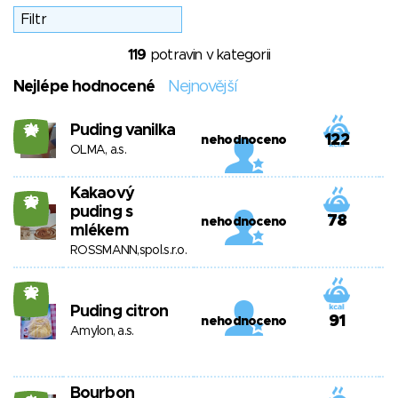
119
potravin v kategorii
Nejlépe hodnocené
Nejnovější
Puding vanilka
24
122
nehodnoceno
OLMA, a.s.
Kakaový
23
puding s
78
nehodnoceno
mlékem
ROSSMANN,spol.s.r.o.
22
Puding citron
91
nehodnoceno
Amylon, a.s.
Bourbon