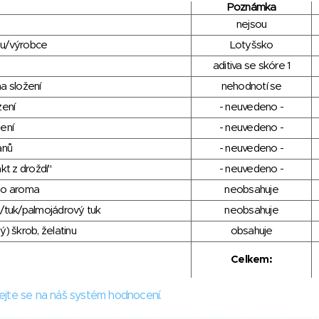
Poznámka
nejsou
du/výrobce
Lotyšsko
aditiva se skóre 1
a složení
nehodnotí se
zení
- neuvedeno -
ení
- neuvedeno -
anů
- neuvedeno -
kt z droždí"
- neuvedeno -
ho aroma
neobsahuje
/tuk/palmojádrový tuk
neobsahuje
) škrob, želatinu
obsahuje
Celkem:
ejte se na náš systém hodnocení.