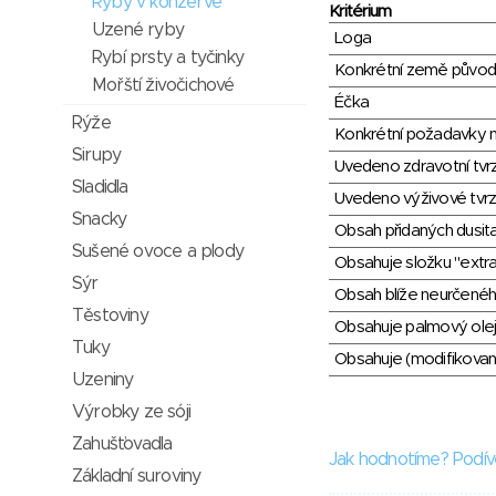
Ryby v konzervě
Kritérium
Uzené ryby
Loga
Rybí prsty a tyčinky
Konkrétní země půvo
Mořští živočichové
Éčka
Rýže
Konkrétní požadavky n
Sirupy
Uvedeno zdravotní tvr
Sladidla
Uvedeno výživové tvrz
Snacky
Obsah přidaných dusit
Sušené ovoce a plody
Obsahuje složku "extra
Sýr
Obsah blíže neurčené
Těstoviny
Obsahuje palmový olej
Tuky
Obsahuje (modifikovaný
Uzeniny
Výrobky ze sóji
Zahušťovadla
Jak hodnotíme? Podív
Základní suroviny