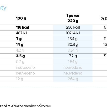
oty
1 porce
100 g
% 
220 g
116 kcal
256 kcal
6
487 kJ
1071.4 kJ
7 g
15.4 g
11
14 g
30.8 g
16
4.2 g
9.24 g
3.5 g
7.7 g
5
0.7 g
1.54 g
neuvedeno
neuvedeno
neuvedeno
neuvedeno
1.2 g
2.64 g
vzaté z etikety daného výrobku