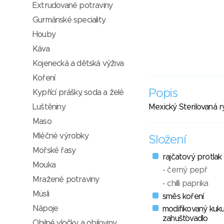
Extrudované potraviny
Gurmánské speciality
Houby
Káva
Kojenecká a dětská výživa
Koření
Popis
Kypřící prášky, soda a želé
Luštěniny
Mexický Sterilovaná r
Maso
Mléčné výrobky
Složení
Mořské řasy
rajčatový protlak 
Mouka
- černý pepř
Mražené potraviny
- chilli paprika
Müsli
směs koření
Nápoje
modifikovaný kuku
zahušťovadlo
Obilné vločky a obiloviny