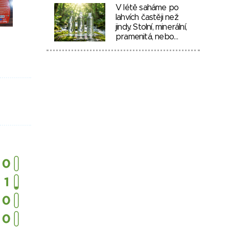
V létě saháme po
lahvích častěji než
jindy. Stolní, minerální,
pramenitá, nebo…