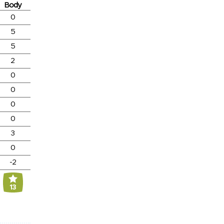
Body
0
5
5
2
0
0
0
0
3
0
-2
13