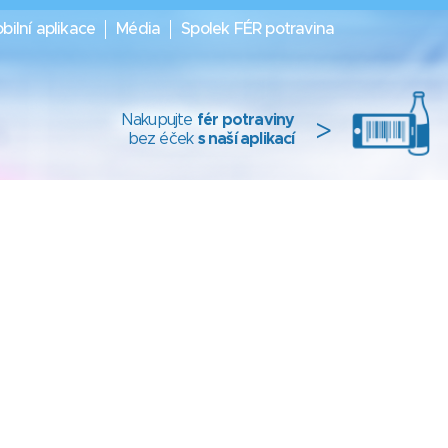
bilní aplikace
Média
Spolek FÉR potravina
Nakupujte
fér potraviny
>
bez éček
s naší aplikací