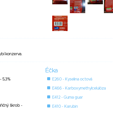
ybí konzerva.
Éčka
- 5,3%
E260 - Kyselina octová
E466 - Karboxymethylcelulóza
E412 - Guma guar
řičný škrob -
E410 - Karubin