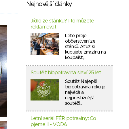
Nejnovější články
Jídlo ze stánku? I to můžete
reklamovat
Léto přeje
občerstvení ze
stánků. Ať už si
kupujete zmrzlinu na
koupališti,…
Soutěž biopotravina slaví 25 let
Soutěž Nejlepší
biopotravina roku je
největší a
nejprestižnější
soutěží…
Letní seriál FÉR potraviny: Co
pijeme II - VODA