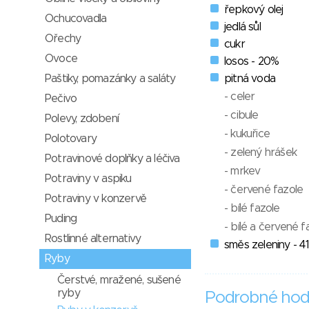
řepkový olej
Ochucovadla
jedlá sůl
Ořechy
cukr
Ovoce
losos - 20%
Paštiky, pomazánky a saláty
pitná voda
- celer
Pečivo
- cibule
Polevy, zdobení
- kukuřice
Polotovary
- zelený hrášek
Potravinové doplňky a léčiva
- mrkev
Potraviny v aspiku
- červené fazole
Potraviny v konzervě
- bílé fazole
Puding
- bílé a červené f
Rostlinné alternativy
směs zeleniny - 4
Ryby
Čerstvé, mražené, sušené
ryby
Podrobné hod