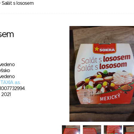
 Salát s lososem
osem
vedeno
yšsko
vedeno
TAXIA a.s.
1007732994
0. 2021