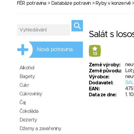
FÉR potravina
>
Databáze potravin
>
Ryby v konzervě
>
Salát s los
Nová potravina
13
neu
Země výroby:
Alkohol
Lot
Země původu:
Bagety
neu
Výrobce:
BAL
Dodavatel:
Cukr
475
EAN:
Cukrovinky
1. 1
Data ze dne:
Čaj
Čokoláda
Dezerty
Džemy a zavařeniny