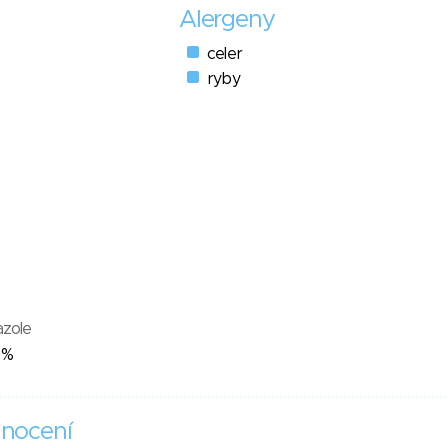
Alergeny
celer
ryby
azole
1%
nocení