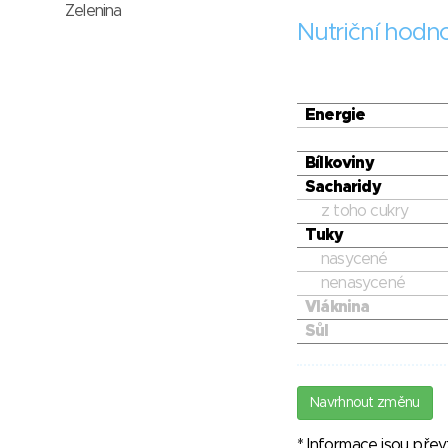
Zelenina
Nutriční hodn
Energie
Bílkoviny
Sacharidy
z toho cukry
Tuky
nasycené
nenasycené
Vláknina
Sůl
Navrhnout změnu
* Informace jsou pře