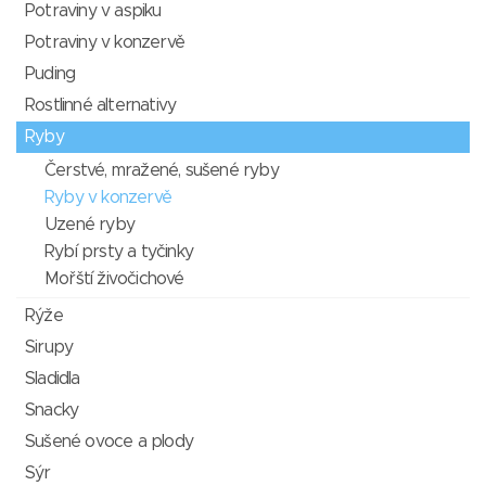
Potraviny v aspiku
Potraviny v konzervě
Puding
Rostlinné alternativy
Ryby
Čerstvé, mražené, sušené ryby
Ryby v konzervě
Uzené ryby
Rybí prsty a tyčinky
Mořští živočichové
Rýže
Sirupy
Sladidla
Snacky
Sušené ovoce a plody
Sýr