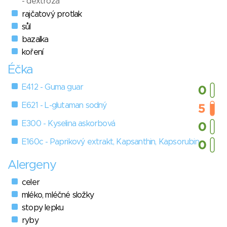
- dextróza
rajčatový protlak
sůl
bazalka
koření
Éčka
E412 - Guma guar
E621 - L-glutaman sodný
E300 - Kyselina askorbová
E160c - Paprikový extrakt, Kapsanthin, Kapsorubin
Alergeny
celer
mléko, mléčné složky
stopy lepku
ryby