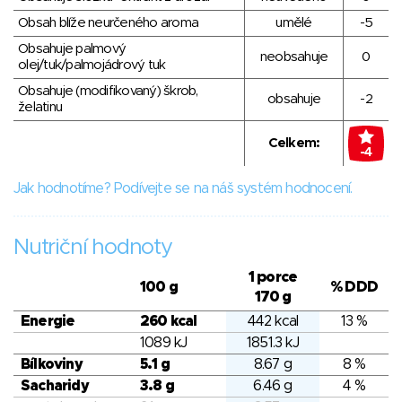
Obsah blíže neurčeného aroma
umělé
-5
Obsahuje palmový
neobsahuje
0
olej/tuk/palmojádrový tuk
Obsahuje (modifikovaný) škrob,
obsahuje
-2
želatinu
Celkem:
-4
Jak hodnotíme? Podívejte se na náš systém hodnocení.
Nutriční hodnoty
1 porce
100 g
% DDD
170 g
Energie
260 kcal
442 kcal
13 %
1089 kJ
1851.3 kJ
Bílkoviny
5.1 g
8.67 g
8 %
Sacharidy
3.8 g
6.46 g
4 %