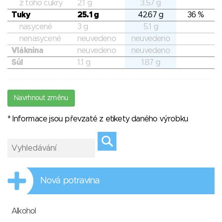
z toho cukry
2.1 g
3.57 g
Tuky
25.1 g
42.67 g
36 %
nasycené
3 g
5.1 g
nenasycené
neuvedeno
neuvedeno
Vláknina
neuvedeno
neuvedeno
Sůl
1.1 g
1.87 g
Navrhnout změnu
* Informace jsou převzaté z etikety daného výrobku
Nová potravina
Alkohol