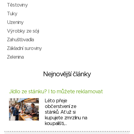
Těstoviny
Tuky
Uzeniny
Výrobky ze sóji
Zahušťovadla
Základní suroviny
Zelenina
Nejnovější články
Jídlo ze stánku? I to můžete reklamovat
Léto přeje
občerstvení ze
stánků. Ať už si
kupujete zmrzlinu na
koupališti,…