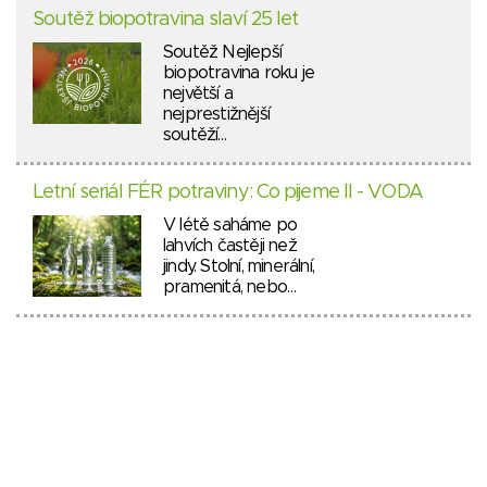
Soutěž biopotravina slaví 25 let
Soutěž Nejlepší
biopotravina roku je
největší a
nejprestižnější
soutěží…
Letní seriál FÉR potraviny: Co pijeme II - VODA
V létě saháme po
lahvích častěji než
jindy. Stolní, minerální,
pramenitá, nebo…