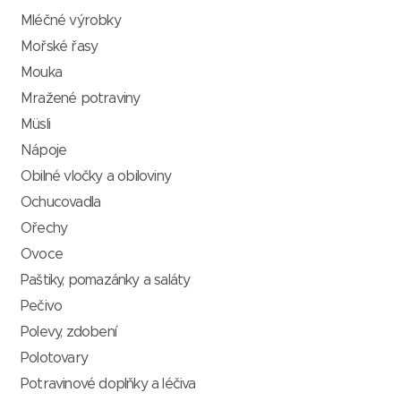
Mléčné výrobky
Mořské řasy
Mouka
Mražené potraviny
Müsli
Nápoje
Obilné vločky a obiloviny
Ochucovadla
Ořechy
Ovoce
Paštiky, pomazánky a saláty
Pečivo
Polevy, zdobení
Polotovary
Potravinové doplňky a léčiva