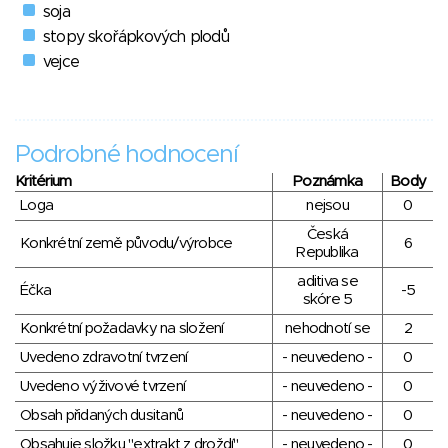
soja
stopy skořápkových plodů
vejce
Podrobné hodnocení
Kritérium
Poznámka
Body
Loga
nejsou
0
Česká
Konkrétní země původu/výrobce
6
Republika
aditiva se
Éčka
-5
skóre 5
Konkrétní požadavky na složení
nehodnotí se
2
Uvedeno zdravotní tvrzení
- neuvedeno -
0
Uvedeno výživové tvrzení
- neuvedeno -
0
Obsah přidaných dusitanů
- neuvedeno -
0
Obsahuje složku "extrakt z droždí"
- neuvedeno -
0