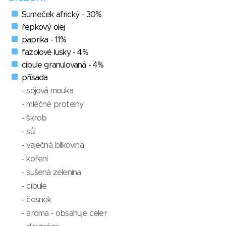
Sumeček africký - 30%
řepkový olej
paprika - 11%
fazolové lusky - 4%
cibule granulovaná - 4%
přísada
- sójová mouka
- mléčné proteiny
- škrob
- sůl
- vaječná bílkovina
- koření
- sušená zelenina
- cibule
- česnek
- aroma - obsahuje celer