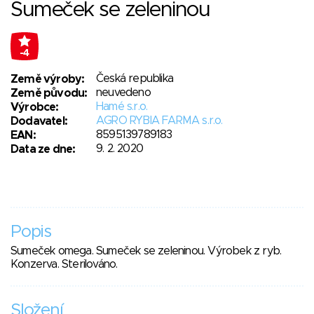
Sumeček se zeleninou
-4
Česká republika
Země výroby:
neuvedeno
Země původu:
Hamé s.r.o.
Výrobce:
AGRO RYBIA FARMA s.r.o.
Dodavatel:
8595139789183
EAN:
9. 2. 2020
Data ze dne:
Popis
Sumeček omega. Sumeček se zeleninou. Výrobek z ryb.
Konzerva. Sterilováno.
Složení