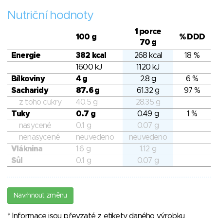
Nutriční hodnoty
1 porce
100 g
% DDD
70 g
Energie
382 kcal
268 kcal
18 %
1600 kJ
1120 kJ
Bílkoviny
4 g
2.8 g
6 %
Sacharidy
87.6 g
61.32 g
97 %
z toho cukry
40.5 g
28.35 g
Tuky
0.7 g
0.49 g
1 %
nasycené
0.1 g
0.07 g
nenasycené
neuvedeno
neuvedeno
Vláknina
1.6 g
1.12 g
Sůl
0.1 g
0.07 g
Navrhnout změnu
* Informace jsou převzaté z etikety daného výrobku