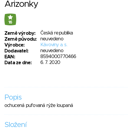
Arizonky
16
Česká republika
Země výroby:
neuvedeno
Země původu:
Kávoviny a. s.
Výrobce:
neuvedeno
Dodavatel:
8594000770466
EAN:
6. 7. 2020
Data ze dne:
Popis
ochucená pufovaná rýže loupaná
Složení