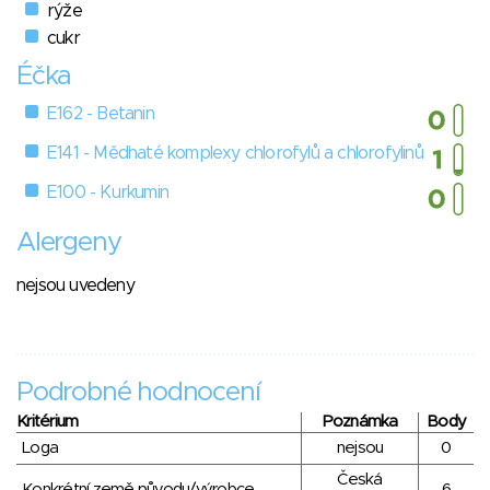
rýže
cukr
Éčka
E162 - Betanin
E141 - Měďnaté komplexy chlorofylů a chlorofylinů
E100 - Kurkumin
Alergeny
nejsou uvedeny
Podrobné hodnocení
Kritérium
Poznámka
Body
Loga
nejsou
0
Česká
Konkrétní země původu/výrobce
6