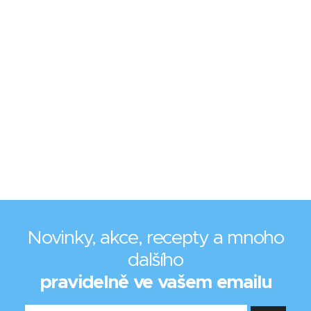
Novinky, akce, recepty a mnoho
dalšího
pravidelně ve vašem emailu