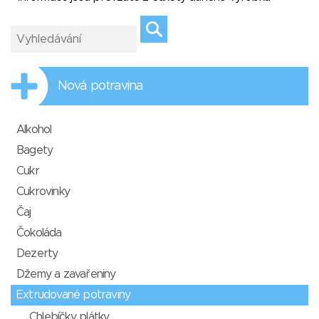
Nová potravina
Alkohol
Bagety
Cukr
Cukrovinky
Čaj
Čokoláda
Dezerty
Džemy a zavařeniny
Extrudované potraviny
Chlebíčky, plátky