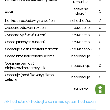
Republika
aditiva se
Éčka
5
skóre 1
Konkrétní požadavky na složení
nehodnotí se
2
Uvedeno zdravotní tvrzení
- neuvedeno -
0
Uvedeno výživové tvrzení
- neuvedeno -
0
Obsah přidaných dusitanů
- neuvedeno -
0
Obsahuje složku "extrakt z droždí"
- neuvedeno -
0
Obsah blíže neurčeného aroma
neobsahuje
3
Obsahuje palmový
neobsahuje
0
olej/tuk/palmojádrový tuk
Obsahuje (modifikovaný) škrob,
neobsahuje
0
želatinu
Celkem:
16
Jak hodnotíme? Podívejte se na náš systém hodnocení.