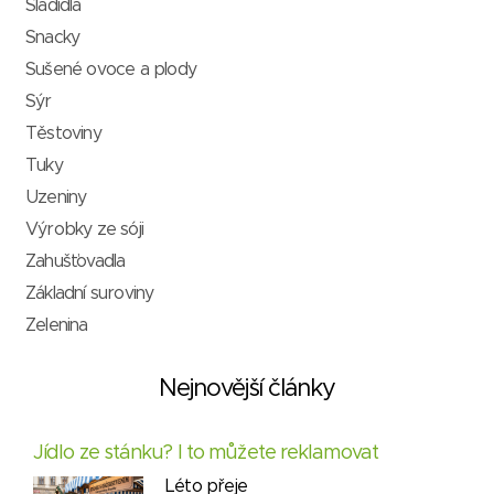
Sladidla
Snacky
Sušené ovoce a plody
Sýr
Těstoviny
Tuky
Uzeniny
Výrobky ze sóji
Zahušťovadla
Základní suroviny
Zelenina
Nejnovější články
Jídlo ze stánku? I to můžete reklamovat
Léto přeje