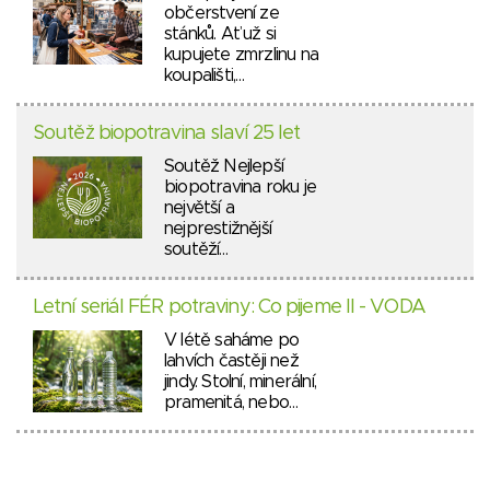
občerstvení ze
stánků. Ať už si
kupujete zmrzlinu na
koupališti,…
Soutěž biopotravina slaví 25 let
Soutěž Nejlepší
biopotravina roku je
největší a
nejprestižnější
soutěží…
Letní seriál FÉR potraviny: Co pijeme II - VODA
V létě saháme po
lahvích častěji než
jindy. Stolní, minerální,
pramenitá, nebo…