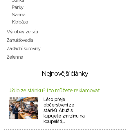
Šunka
Párky
Slanina
Klobása
Výrobky ze sóji
Zahušťovadla
Základní suroviny
Zelenina
Nejnovější články
Jídlo ze stánku? I to můžete reklamovat
Léto přeje
občerstvení ze
stánků. Ať už si
kupujete zmrzlinu na
koupališti,…