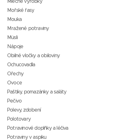
Mléčné výrobky
Mořské řasy
Mouka
Mražené potraviny
Müsli
Nápoje
Obilné vločky a obiloviny
Ochucovadla
Ořechy
Ovoce
Paštiky, pomazánky a saláty
Pečivo
Polevy, zdobení
Polotovary
Potravinové doplňky a léčiva
Potraviny v aspiku