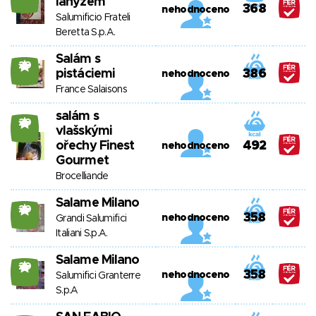
lanýžem
368
nehodnoceno
Salumificio Frateli
Beretta S.p.A.
Salám s
20
pistáciemi
386
nehodnoceno
France Salaisons
salám s
20
vlašskými
ořechy Finest
492
nehodnoceno
Gourmet
Brocelliande
Salame Milano
20
358
nehodnoceno
Grandi Salumifici
Italiani S.p.A.
Salame Milano
20
358
nehodnoceno
Salumifici Granterre
S.p.A