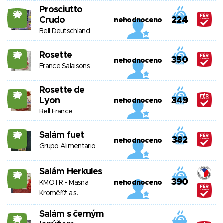
Prosciutto
20
Crudo
224
nehodnoceno
Bell Deutschland
Rosette
20
350
nehodnoceno
France Salaisons
Rosette de
20
Lyon
349
nehodnoceno
Bell France
Salám fuet
20
382
nehodnoceno
Grupo Alimentario
Salám Herkules
20
390
KMOTR - Masna
nehodnoceno
Kroměříž a.s.
Salám s černým
20