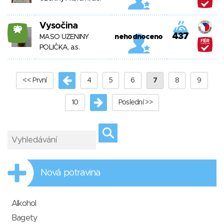
Vysočina
20
437
MASO UZENINY
nehodnoceno
POLIČKA, a.s.
<< První
4
5
6
7
8
9
10
Poslední >>
Nová potravina
Alkohol
Bagety