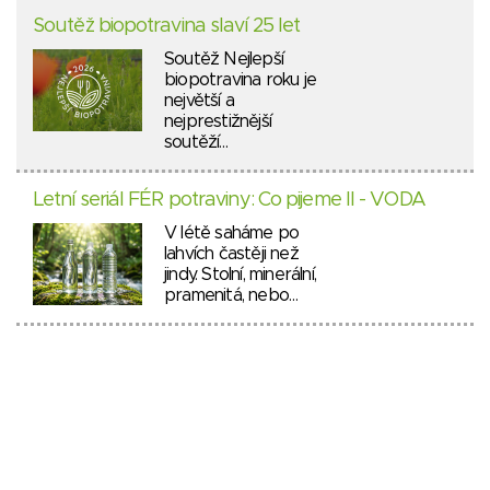
Soutěž biopotravina slaví 25 let
Soutěž Nejlepší
biopotravina roku je
největší a
nejprestižnější
soutěží…
Letní seriál FÉR potraviny: Co pijeme II - VODA
V létě saháme po
lahvích častěji než
jindy. Stolní, minerální,
pramenitá, nebo…