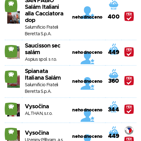
SAN FABIO
20
Salám Italiani
alla Cacciatora
400
nehodnoceno
dop
Salumificio Frateli
Beretta S.p.A.
Saucisson sec
20
salám
449
nehodnoceno
Aspius spol. s r.o.
Spianata
20
Italiana Salám
360
nehodnoceno
Salumificio Frateli
Beretta S.p.A.
Vysočina
20
344
nehodnoceno
ALTHAN, s.r.o.
20
Vysočina
449
nehodnoceno
Uzeniny Příbram, a.s.