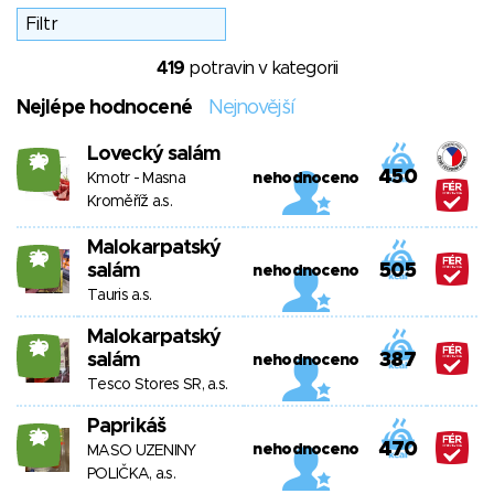
419
potravin v kategorii
Nejlépe hodnocené
Nejnovější
Lovecký salám
20
450
Kmotr - Masna
nehodnoceno
Kroměříž a.s.
Malokarpatský
20
salám
505
nehodnoceno
Tauris a.s.
Malokarpatský
20
salám
387
nehodnoceno
Tesco Stores SR, a.s.
Paprikáš
20
470
nehodnoceno
MASO UZENINY
POLIČKA, a.s.