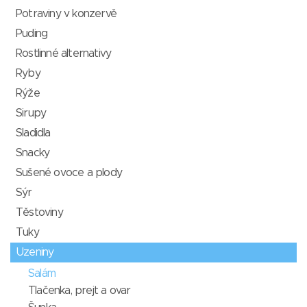
Potraviny v konzervě
Puding
Rostlinné alternativy
Ryby
Rýže
Sirupy
Sladidla
Snacky
Sušené ovoce a plody
Sýr
Těstoviny
Tuky
Uzeniny
Salám
Tlačenka, prejt a ovar