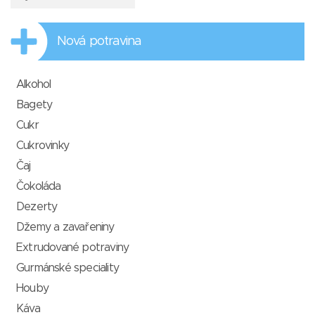
Nová potravina
Alkohol
Bagety
Cukr
Cukrovinky
Čaj
Čokoláda
Dezerty
Džemy a zavařeniny
Extrudované potraviny
Gurmánské speciality
Houby
Káva