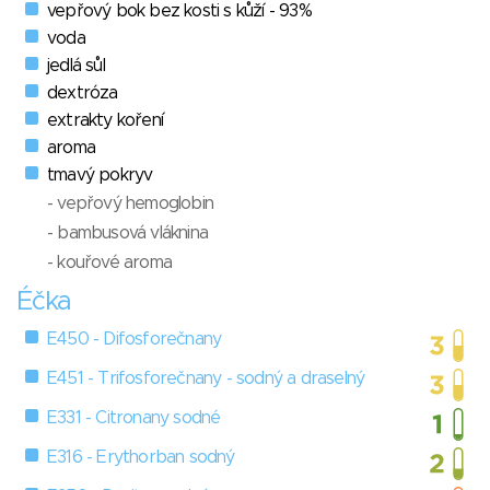
vepřový bok bez kosti s kůží - 93%
voda
jedlá sůl
dextróza
extrakty koření
aroma
tmavý pokryv
- vepřový hemoglobin
- bambusová vláknina
- kouřové aroma
Éčka
E450 - Difosforečnany
E451 - Trifosforečnany - sodný a draselný
E331 - Citronany sodné
E316 - Erythorban sodný