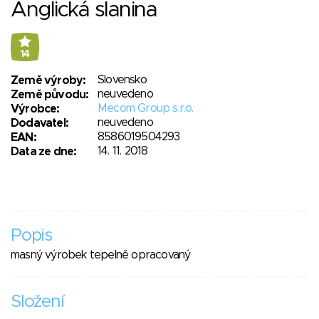
Anglická slanina
14
Slovensko
Země výroby:
neuvedeno
Země původu:
Mecom Group s.r.o.
Výrobce:
neuvedeno
Dodavatel:
8586019504293
EAN:
14. 11. 2018
Data ze dne:
Popis
masný výrobek tepelně opracovaný
Složení