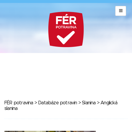
FÉR potravina
>
Databáze potravin
>
Slanina
> Anglická
slanina