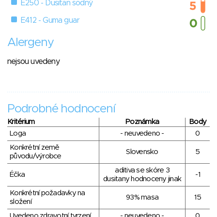
E250 - Dusitan sodný
E412 - Guma guar
Alergeny
nejsou uvedeny
Podrobné hodnocení
Kritérium
Poznámka
Body
Loga
- neuvedeno -
0
Konkrétní země
Slovensko
5
původu/výrobce
aditiva se skóre 3
Éčka
-1
dusitany hodnoceny jinak
Konkrétní požadavky na
93% masa
15
složení
Uvedeno zdravotní tvrzení
- neuvedeno -
0