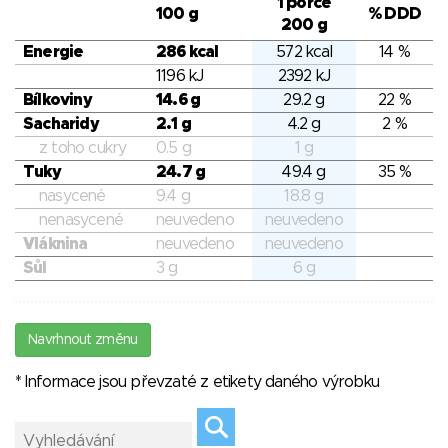
1 porce
100 g
% DDD
200 g
Energie
286 kcal
572 kcal
14 %
1196 kJ
2392 kJ
Bílkoviny
14.6 g
29.2 g
22 %
Sacharidy
2.1 g
4.2 g
2 %
z toho cukry
0.5 g
1 g
Tuky
24.7 g
49.4 g
35 %
nasycené
9.4 g
18.8 g
nenasycené
neuvedeno
neuvedeno
Vláknina
neuvedeno
neuvedeno
Sůl
3 g
6 g
Navrhnout změnu
* Informace jsou převzaté z etikety daného výrobku