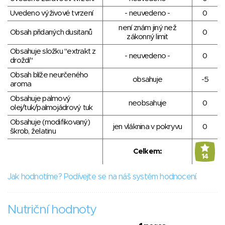
Uvedeno výživové tvrzení
- neuvedeno -
0
není znám jiný než
Obsah přidaných dusitanů
0
zákonný limit
Obsahuje složku "extrakt z
- neuvedeno -
0
droždí"
Obsah blíže neurčeného
obsahuje
-5
aroma
Obsahuje palmový
neobsahuje
0
olej/tuk/palmojádrový tuk
Obsahuje (modifikovaný)
jen vláknina v pokryvu
0
škrob, želatinu
Celkem:
14
Jak hodnotíme? Podívejte se na náš systém hodnocení.
Nutriční hodnoty