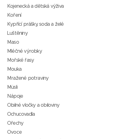
Kojenecká a dětská výživa
Koření
Kypřící prášky, soda a želé
Luštěniny
Maso
Mléčné výrobky
Mořské řasy
Mouka
Mražené potraviny
Müsli
Nápoje
Obilné vločky a obiloviny
Ochucovadla
Ořechy
Ovoce