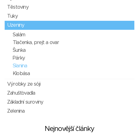
Těstoviny
Tuky
Uzeniny
Salám
Tlačenka, prejt a ovar
Šunka
Párky
Slanina
Klobása
Výrobky ze sóji
Zahušťovadla
Základní suroviny
Zelenina
Nejnovější články