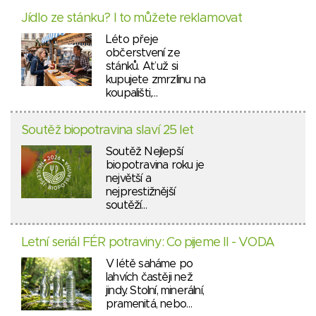
Jídlo ze stánku? I to můžete reklamovat
Léto přeje
občerstvení ze
stánků. Ať už si
kupujete zmrzlinu na
koupališti,…
Soutěž biopotravina slaví 25 let
Soutěž Nejlepší
biopotravina roku je
největší a
nejprestižnější
soutěží…
Letní seriál FÉR potraviny: Co pijeme II - VODA
V létě saháme po
lahvích častěji než
jindy. Stolní, minerální,
pramenitá, nebo…