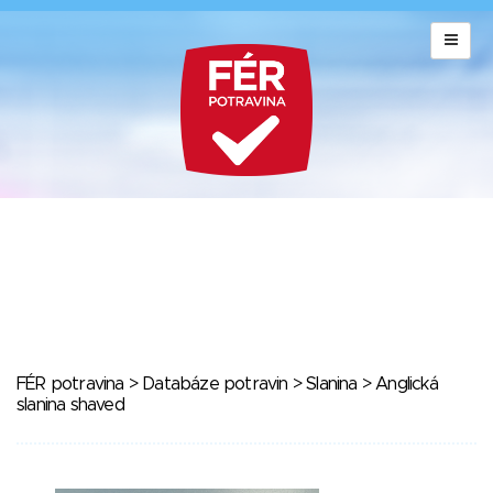
FÉR potravina
>
Databáze potravin
>
Slanina
> Anglická
slanina shaved