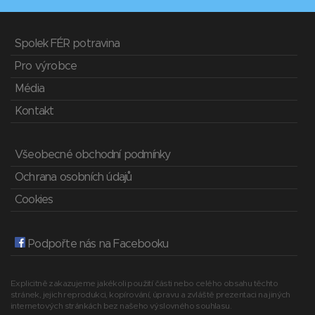
Spolek FÉR potravina
Pro výrobce
Média
Kontakt
Všeobecné obchodní podmínky
Ochrana osobních údajů
Cookies
Podpořte nás na Facebooku
Explicitně zakazujeme jakékoli použití části nebo celého obsahu těchto
stránek, jejich reprodukci, kopírování, úpravu a zvláště prezentaci na jiných
internetových stránkách bez našeho výslovného souhlasu.