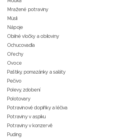
Mouka
Mražené potraviny
Müsli
Nápoje
Obilné vločky a obiloviny
Ochucovadla
Ořechy
Ovoce
Paštiky, pomazánky a saláty
Pečivo
Polevy, zdobení
Polotovary
Potravinové doplňky a léčiva
Potraviny v aspiku
Potraviny v konzervě
Puding