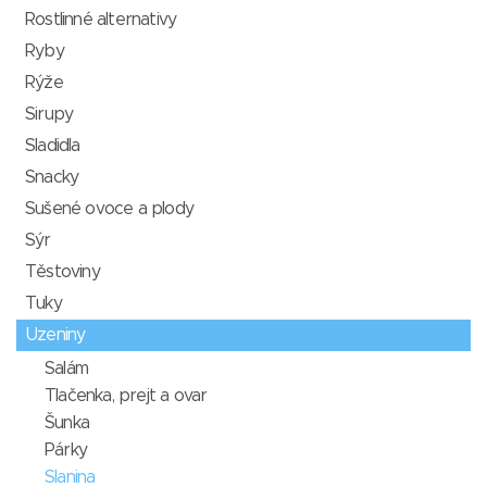
Rostlinné alternativy
Ryby
Rýže
Sirupy
Sladidla
Snacky
Sušené ovoce a plody
Sýr
Těstoviny
Tuky
Uzeniny
Salám
Tlačenka, prejt a ovar
Šunka
Párky
Slanina