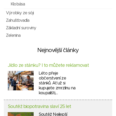
Klobása
Výrobky ze sóji
Zahušťovadla
Základní suroviny
Zelenina
Nejnovější články
Jídlo ze stánku? I to můžete reklamovat
Léto přeje
občerstvení ze
stánků. Ať už si
kupujete zmrzlinu na
koupališti,…
Soutěž biopotravina slaví 25 let
Soutěž Nejlepší