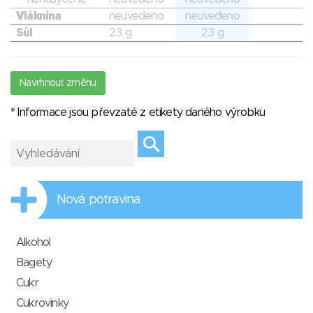
Vláknina
neuvedeno
neuvedeno
Sůl
2.3 g
2.3 g
Navrhnout změnu
* Informace jsou převzaté z etikety daného výrobku
Nová potravina
Alkohol
Bagety
Cukr
Cukrovinky