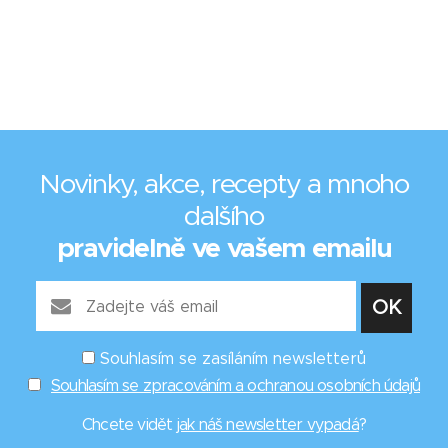
Novinky, akce, recepty a mnoho
dalšího
pravidelně ve vašem emailu
Souhlasím se zasíláním newsletterů
Souhlasím se zpracováním a ochranou osobních údajů
Chcete vidět
jak náš newsletter vypadá
?