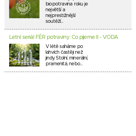
biopotravina roku je
největší a
nejprestižnější
soutěží…
Letní seriál FÉR potraviny: Co pijeme II - VODA
V létě saháme po
lahvích častěji než
jindy. Stolní, minerální,
pramenitá, nebo…