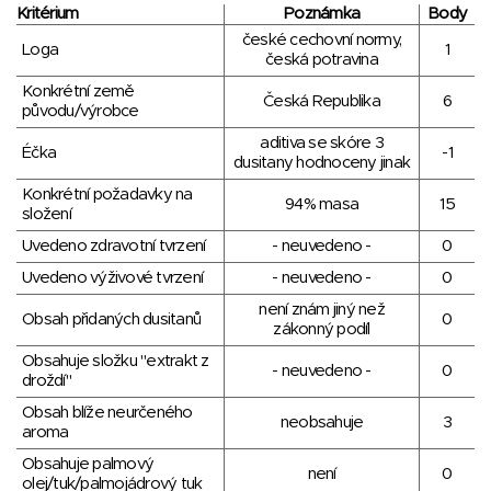
Kritérium
Poznámka
Body
české cechovní normy,
Loga
1
česká potravina
Konkrétní země
Česká Republika
6
původu/výrobce
aditiva se skóre 3
Éčka
-1
dusitany hodnoceny jinak
Konkrétní požadavky na
94% masa
15
složení
Uvedeno zdravotní tvrzení
- neuvedeno -
0
Uvedeno výživové tvrzení
- neuvedeno -
0
není znám jiný než
Obsah přidaných dusitanů
0
zákonný podíl
Obsahuje složku "extrakt z
- neuvedeno -
0
droždí"
Obsah blíže neurčeného
neobsahuje
3
aroma
Obsahuje palmový
není
0
olej/tuk/palmojádrový tuk