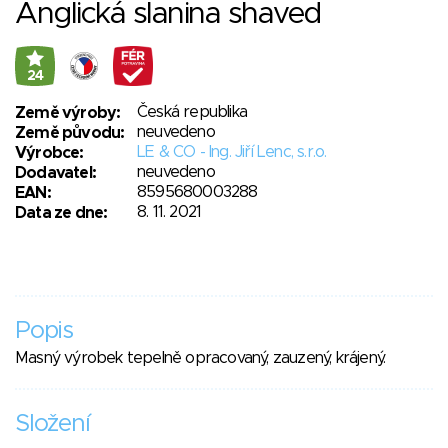
Anglická slanina shaved
24
Česká republika
Země výroby:
neuvedeno
Země původu:
LE & CO - Ing. Jiří Lenc, s.r.o.
Výrobce:
neuvedeno
Dodavatel:
8595680003288
EAN:
8. 11. 2021
Data ze dne:
Popis
Masný výrobek tepelně opracovaný, zauzený, krájený.
Složení