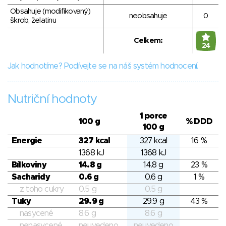
Obsahuje (modifikovaný)
neobsahuje
0
škrob, želatinu
Celkem:
24
Jak hodnotíme? Podívejte se na náš systém hodnocení.
Nutriční hodnoty
1 porce
100 g
% DDD
100 g
Energie
327 kcal
327 kcal
16 %
1368 kJ
1368 kJ
Bílkoviny
14.8 g
14.8 g
23 %
Sacharidy
0.6 g
0.6 g
1 %
z toho cukry
0.5 g
0.5 g
Tuky
29.9 g
29.9 g
43 %
nasycené
8.6 g
8.6 g
nenasycené
neuvedeno
neuvedeno