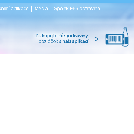
bilní aplikace
Média
Spolek FÉR potravina
Nakupujte
fér potraviny
>
bez éček
s naší aplikací