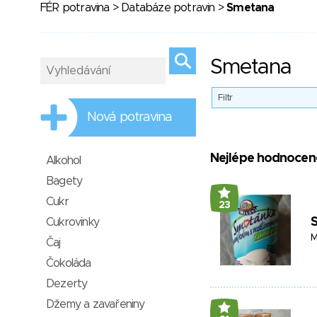
FÉR potravina
>
Databáze potravin
>
Smetana
Smetana
Filtr
Nová potravina
Nejlépe hodnocen
Alkohol
Bagety
Cukr
23
Cukrovinky
M
Čaj
Čokoláda
Dezerty
Džemy a zavařeniny