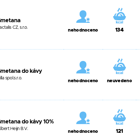
Smetana
actalis CZ, s.r.o.
134
nehodnoceno
Smetana do kávy
illa spol.s.r.o.
nehodnoceno
neuvedeno
Smetana do kávy 10%
lbert Heijn B.V.
121
nehodnoceno