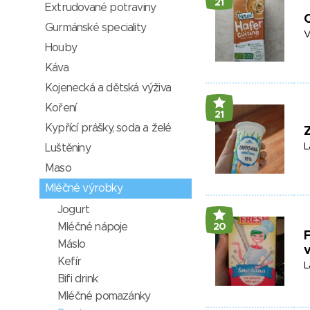
21
Extrudované potraviny
Gurmánské speciality
V
Houby
Káva
Kojenecká a dětská výživa
Koření
21
Kypřící prášky, soda a želé
L
Luštěniny
Maso
Mléčné výrobky
Jogurt
Mléčné nápoje
20
Máslo
v
Kefír
L
Bifi drink
Mléčné pomazánky