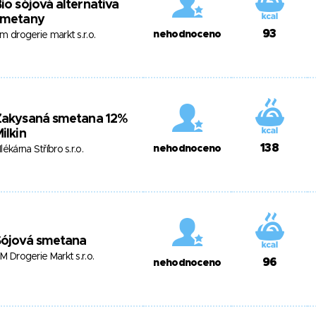
io sójová alternativa
smetany
93
nehodnoceno
m drogerie markt s.r.o.
Zakysaná smetana 12%
ilkin
138
nehodnoceno
lékárna Stříbro s.r.o.
Sójová smetana
M Drogerie Markt s.r.o.
96
nehodnoceno