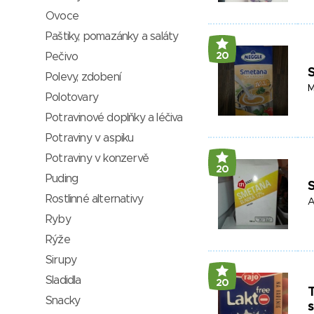
Ovoce
Paštiky, pomazánky a saláty
Pečivo
20
S
Polevy, zdobení
M
Polotovary
Potravinové doplňky a léčiva
Potraviny v aspiku
Potraviny v konzervě
20
Puding
S
Rostlinné alternativy
A
Ryby
Rýže
Sirupy
Sladidla
20
T
Snacky
s