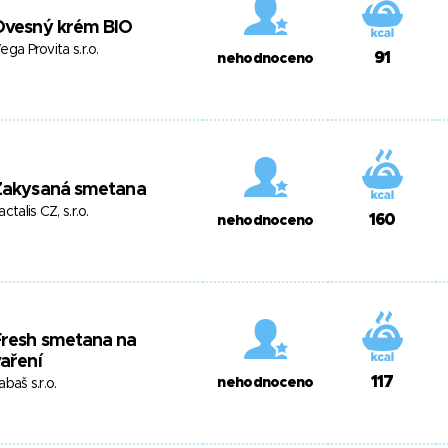
Ovesný krém BIO
ega Provita s.r.o.
91
nehodnoceno
Zakysaná smetana
actalis CZ, s.r.o.
160
nehodnoceno
Fresh smetana na
aření
117
nehodnoceno
abaš s.r.o.