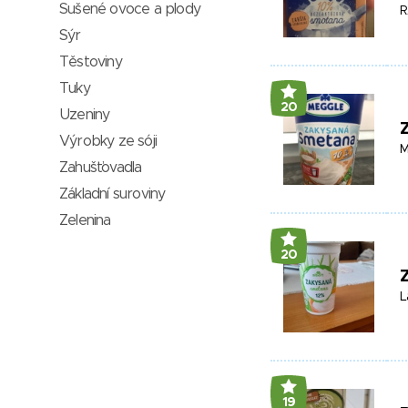
Sušené ovoce a plody
R
Sýr
Těstoviny
Tuky
20
Uzeniny
Výrobky ze sóji
M
Zahušťovadla
Základní suroviny
Zelenina
20
L
19