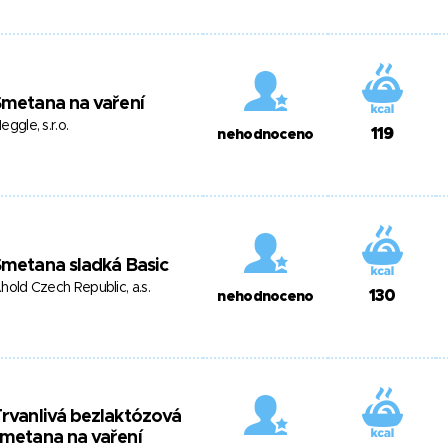
metana na vaření
eggle, s.r.o.
119
nehodnoceno
metana sladká Basic
hold Czech Republic, a.s.
130
nehodnoceno
rvanlivá bezlaktózová
metana na vaření