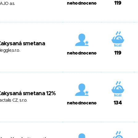
119
nehodnoceno
AJO a.s.
Zakysaná smetana
eggle,s.r.o.
119
nehodnoceno
Zakysaná smetana 12%
actalis CZ, s.r.o.
134
nehodnoceno