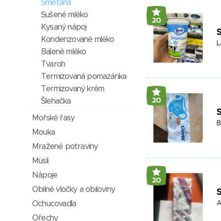
Smetana
Sušené mléko
20
Kysaný nápoj
Kondenzované mléko
L
Balené mléko
Tvaroh
Termizovaná pomazánka
Termizovaný krém
Šlehačka
20
Mořské řasy
B
Mouka
Mražené potraviny
Müsli
Nápoje
20
Obilné vločky a obiloviny
Ochucovadla
A
Ořechy