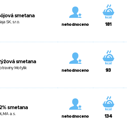
Sójová smetana
aja SK, s.r.o.
181
nehodnoceno
Rýžová smetana
otraviny Motylik
93
nehodnoceno
12% smetana
LMA a. s.
134
nehodnoceno