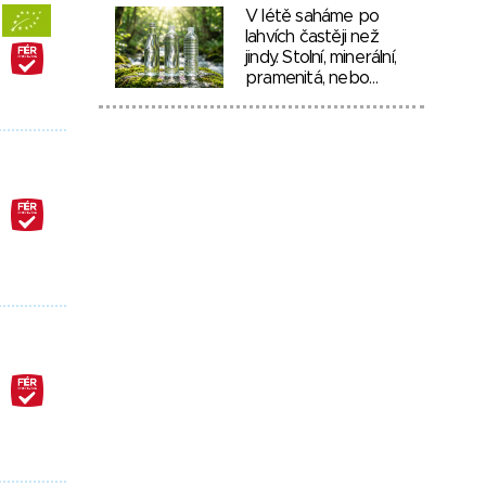
V létě saháme po
lahvích častěji než
jindy. Stolní, minerální,
pramenitá, nebo…