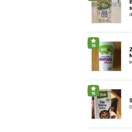
B
d
19
M
M
15
D