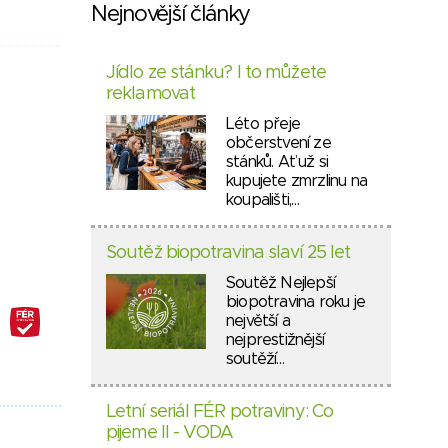
Nejnovější články
Jídlo ze stánku? I to můžete
reklamovat
Léto přeje
občerstvení ze
stánků. Ať už si
kupujete zmrzlinu na
koupališti,…
Soutěž biopotravina slaví 25 let
Soutěž Nejlepší
biopotravina roku je
největší a
nejprestižnější
soutěží…
Letní seriál FÉR potraviny: Co
pijeme II - VODA