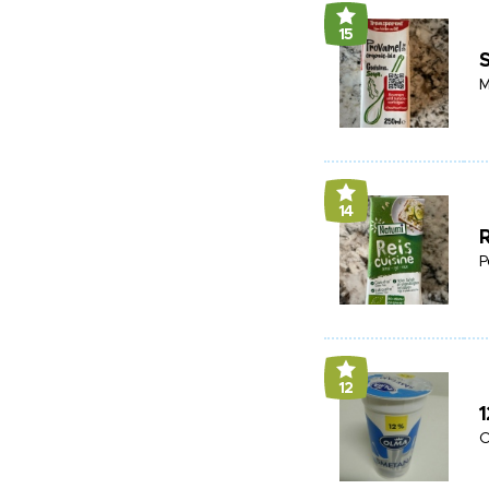
15
M
14
P
12
O