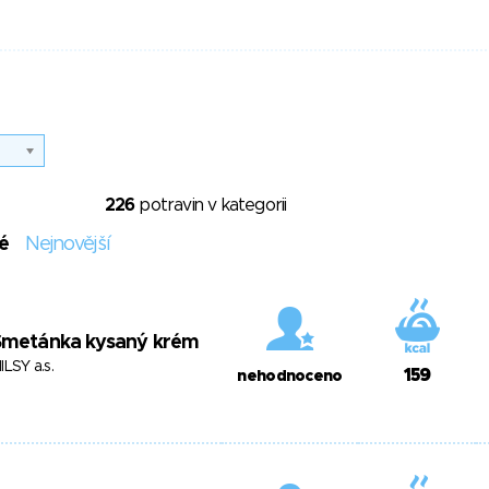
226
potravin v kategorii
é
Nejnovější
Smetánka kysaný krém
ILSY a.s.
159
nehodnoceno