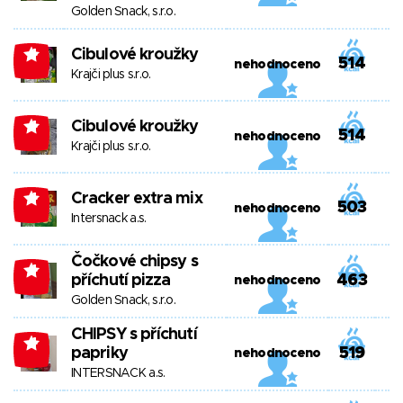
Golden Snack, s.r.o.
Cibulové kroužky
-4
514
nehodnoceno
Krajči plus s.r.o.
Cibulové kroužky
-4
514
nehodnoceno
Krajči plus s.r.o.
Cracker extra mix
-4
503
nehodnoceno
Intersnack a.s.
Čočkové chipsy s
-4
příchutí pizza
463
nehodnoceno
Golden Snack, s.r.o.
CHIPSY s příchutí
-4
papriky
519
nehodnoceno
INTERSNACK a.s.