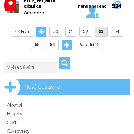
Pringles jarní
-4
cibulka
524
nehodnoceno
Orbico s.r.o.
<< První
50
51
52
53
54
55
56
Poslední >>
Nová potravina
Alkohol
Bagety
Cukr
Cukrovinky