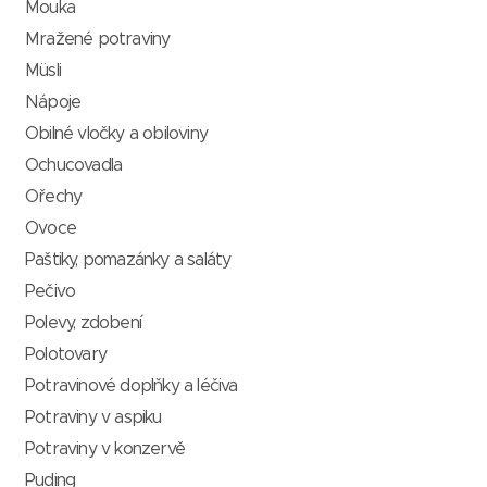
Mouka
Mražené potraviny
Müsli
Nápoje
Obilné vločky a obiloviny
Ochucovadla
Ořechy
Ovoce
Paštiky, pomazánky a saláty
Pečivo
Polevy, zdobení
Polotovary
Potravinové doplňky a léčiva
Potraviny v aspiku
Potraviny v konzervě
Puding