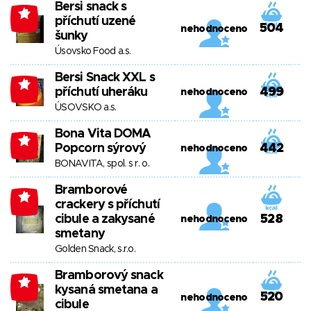
Bersi snack s
-4
příchutí uzené
504
nehodnoceno
šunky
Úsovsko Food a.s.
Bersi Snack XXL s
-4
příchutí uheráku
499
nehodnoceno
ÚSOVSKO a.s.
Bona Vita DOMA
-4
Popcorn sýrový
442
nehodnoceno
BONAVITA, spol. s r. o.
Bramborové
-4
crackery s příchutí
cibule a zakysané
528
nehodnoceno
smetany
Golden Snack, s.r.o.
Bramborový snack
-4
kysaná smetana a
520
nehodnoceno
cibule