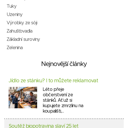
Tuky
Uzeniny
Výrobky ze sóji
Zahušťovadla
Základní suroviny
Zelenina
Nejnovější články
Jídlo ze stánku? I to můžete reklamovat
Léto přeje
občerstvení ze
stánků. Ať už si
kupujete zmrzlinu na
koupališti,…
Soutěž biopotravina slaví 25 let