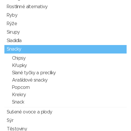
Rostlinné alternativy
Ryby
Rýže
Sirupy
Sladidla
Snacky
Chipsy
Křupky
Slané tyčky a preclíky
Arašídové snacky
Popcorn
Krekry
Snack
Sušené ovoce a plody
Sýr
Těstoviny