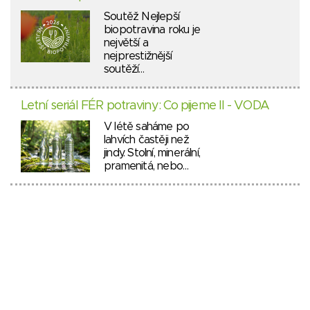
Soutěž Nejlepší
biopotravina roku je
největší a
nejprestižnější
soutěží…
Letní seriál FÉR potraviny: Co pijeme II - VODA
V létě saháme po
lahvích častěji než
jindy. Stolní, minerální,
pramenitá, nebo…