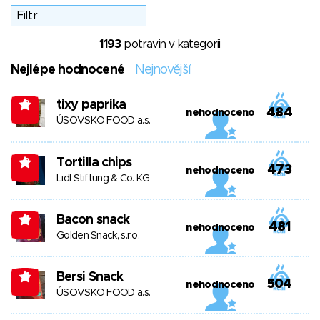
1193
potravin v kategorii
Nejlépe hodnocené
Nejnovější
tixy paprika
-3
484
nehodnoceno
ÚSOVSKO FOOD a.s.
Tortilla chips
-3
473
nehodnoceno
Lidl Stiftung & Co. KG
Bacon snack
-4
481
nehodnoceno
Golden Snack, s.r.o.
Bersi Snack
-4
504
nehodnoceno
ÚSOVSKO FOOD a.s.