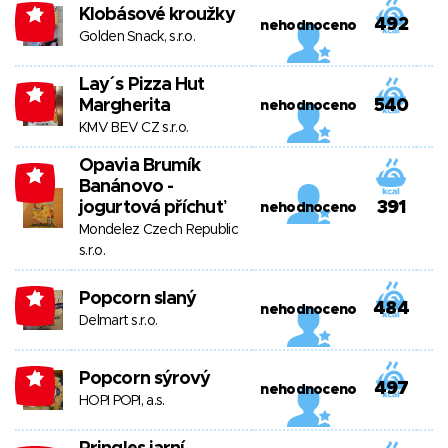
Klobásové kroužky
-4
492
nehodnoceno
Golden Snack, s.r.o.
Lay´s Pizza Hut
-4
Margherita
540
nehodnoceno
KMV BEV CZ s.r.o.
Opavia Brumík
-4
Banánovo -
jogurtová příchuť
391
nehodnoceno
Mondelez Czech Republic
s.r.o.
Popcorn slaný
-4
484
nehodnoceno
Delmart s.r.o.
Popcorn sýrový
-4
497
nehodnoceno
HOPI POPI, a.s.