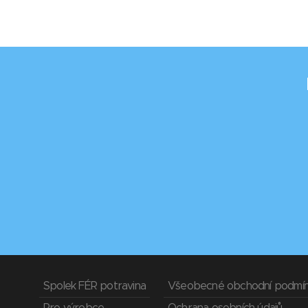
Spolek FÉR potravina
Všeobecné obchodní podmí