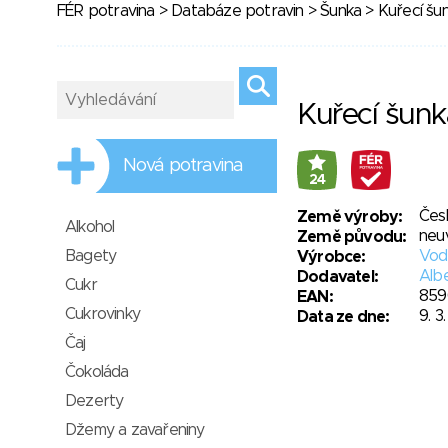
FÉR potravina
>
Databáze potravin
>
Šunka
> Kuřecí šu
Kuřecí šunk
Nová potravina
24
Čes
Země výroby:
Alkohol
neu
Země původu:
Bagety
Vodň
Výrobce:
Albe
Dodavatel:
Cukr
859
EAN:
Cukrovinky
9. 3
Data ze dne:
Čaj
Čokoláda
Dezerty
Džemy a zavařeniny