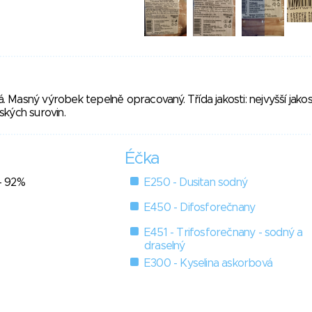
ná. Masný výrobek tepelně opracovaný. Třída jakosti: nejvyšší jakos
ských surovin.
Éčka
 - 92%
E250 - Dusitan sodný
E450 - Difosforečnany
E451 - Trifosforečnany - sodný a
draselný
E300 - Kyselina askorbová