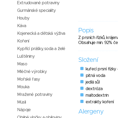
Extrudované potraviny
Gurmánské speciality
Houby
Káva
Popis
Kojenecká a dětská výživa
Z prsních řízků, kráje
Koření
Obsahuje min. 92% če
Kypřící prášky, soda a želé
Luštěniny
Složení
Maso
kuřecí prsní řízky
Mléčné výrobky
pitná voda
Mořské řasy
jedlá sůl
Mouka
dextróza
Mražené potraviny
maltodextrin
extrakty koření
Müsli
Nápoje
Alergeny
Obilné vločky a obiloviny