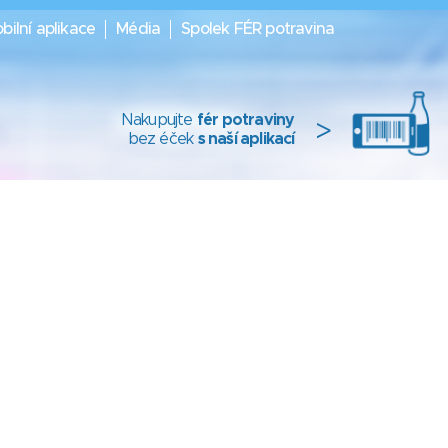
bilní aplikace
Média
Spolek FÉR potravina
Nakupujte
fér potraviny
>
bez éček
s naší aplikací