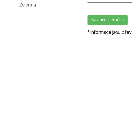
Zelenina
Navrhnout změnu
* Informace jsou pře