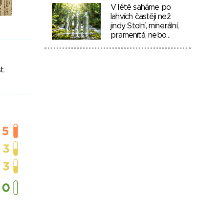
V létě saháme po
lahvích častěji než
jindy. Stolní, minerální,
pramenitá, nebo…
t.