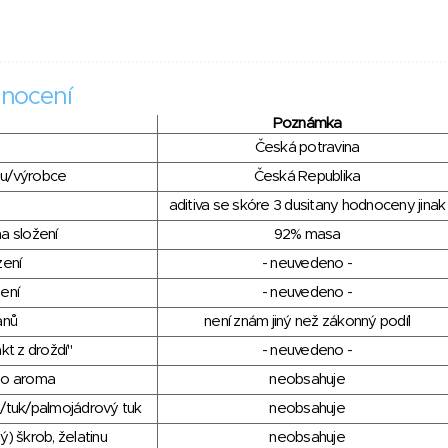
nocení
Poznámka
Česká potravina
du/výrobce
Česká Republika
aditiva se skóre 3 dusitany hodnoceny jinak
a složení
92% masa
zení
- neuvedeno -
ení
- neuvedeno -
anů
není znám jiný než zákonný podíl
kt z droždí"
- neuvedeno -
ho aroma
neobsahuje
/tuk/palmojádrový tuk
neobsahuje
) škrob, želatinu
neobsahuje