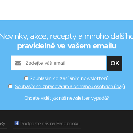
Novinky, akce, recepty a mnoho dalšíh
pravidelně ve vašem emailu
Souhlasím se zasíláním newsletterů
Souhlasím se zpracováním a ochranou osobních údajů
Chcete vidět
jak náš newsletter vypadá
?
nky
Podpořte nás na Facebooku