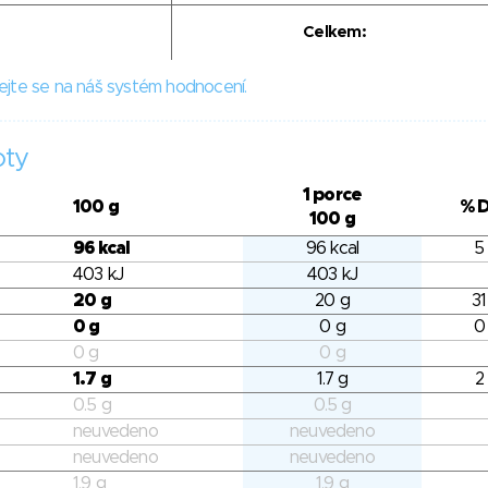
Celkem:
ejte se na náš systém hodnocení.
oty
1 porce
100 g
% 
100 g
96 kcal
96 kcal
5
403 kJ
403 kJ
20 g
20 g
31
0 g
0 g
0
0 g
0 g
1.7 g
1.7 g
2
0.5 g
0.5 g
neuvedeno
neuvedeno
neuvedeno
neuvedeno
1.9 g
1.9 g