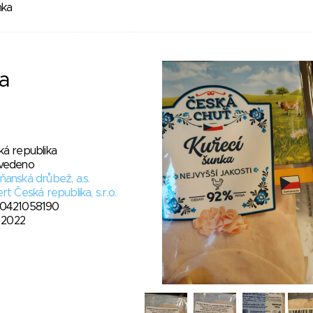
nka
a
ká republika
vedeno
anská drůbež, a.s.
rt Česká republika, s.r.o.
0421058190
. 2022