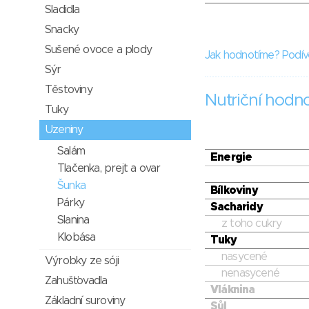
Sladidla
Snacky
Sušené ovoce a plody
Jak hodnotíme? Podív
Sýr
Těstoviny
Nutriční hodn
Tuky
Uzeniny
Salám
Energie
Tlačenka, prejt a ovar
Šunka
Bílkoviny
Párky
Sacharidy
Slanina
z toho cukry
Klobása
Tuky
nasycené
Výrobky ze sóji
nenasycené
Zahušťovadla
Vláknina
Základní suroviny
Sůl