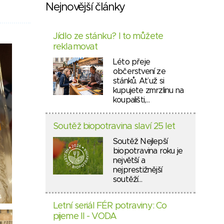
Nejnovější články
Jídlo ze stánku? I to můžete
reklamovat
Léto přeje
občerstvení ze
stánků. Ať už si
kupujete zmrzlinu na
koupališti,…
Soutěž biopotravina slaví 25 let
Soutěž Nejlepší
biopotravina roku je
největší a
nejprestižnější
soutěží…
Letní seriál FÉR potraviny: Co
pijeme II - VODA