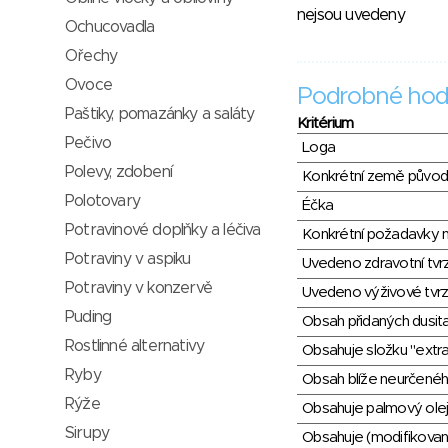
nejsou uvedeny
Ochucovadla
Ořechy
Ovoce
Podrobné hod
Paštiky, pomazánky a saláty
Kritérium
Pečivo
Loga
Polevy, zdobení
Konkrétní země půvo
Polotovary
Éčka
Potravinové doplňky a léčiva
Konkrétní požadavky n
Potraviny v aspiku
Uvedeno zdravotní tvr
Potraviny v konzervě
Uvedeno výživové tvrz
Puding
Obsah přidaných dusit
Rostlinné alternativy
Obsahuje složku "extra
Ryby
Obsah blíže neurčené
Rýže
Obsahuje palmový olej
Sirupy
Obsahuje (modifikovaný