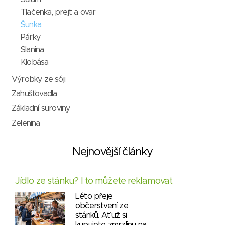
Tlačenka, prejt a ovar
Šunka
Párky
Slanina
Klobása
Výrobky ze sóji
Zahušťovadla
Základní suroviny
Zelenina
Nejnovější články
Jídlo ze stánku? I to můžete reklamovat
Léto přeje
občerstvení ze
stánků. Ať už si
kupujete zmrzlinu na