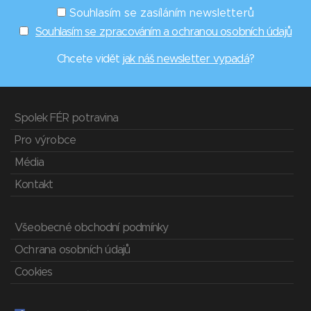
Souhlasím se zasíláním newsletterů
Souhlasím se zpracováním a ochranou osobních údajů
Chcete vidět
jak náš newsletter vypadá
?
Spolek FÉR potravina
Pro výrobce
Média
Kontakt
Všeobecné obchodní podmínky
Ochrana osobních údajů
Cookies