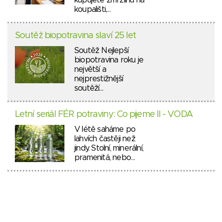
koupališti,…
Soutěž biopotravina slaví 25 let
Soutěž Nejlepší
biopotravina roku je
největší a
nejprestižnější
soutěží…
Letní seriál FÉR potraviny: Co pijeme II - VODA
V létě saháme po
lahvích častěji než
jindy. Stolní, minerální,
pramenitá, nebo…