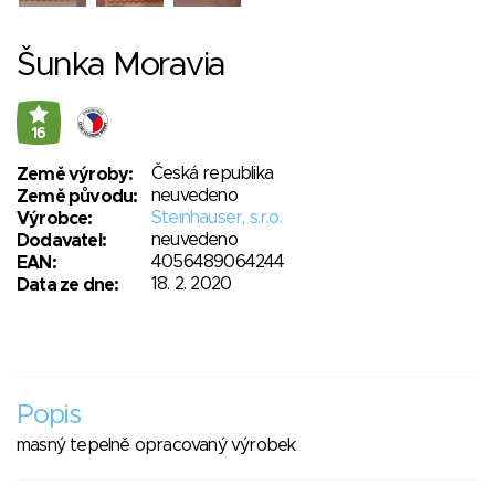
Šunka Moravia
16
Česká republika
Země výroby:
neuvedeno
Země původu:
Steinhauser, s.r.o.
Výrobce:
neuvedeno
Dodavatel:
4056489064244
EAN:
18. 2. 2020
Data ze dne:
Popis
masný tepelně opracovaný výrobek