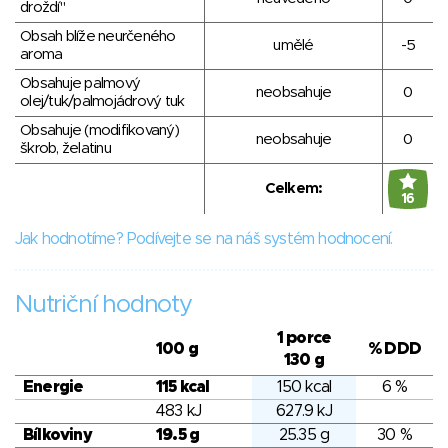
droždí"
Obsah blíže neurčeného
umělé
-5
aroma
Obsahuje palmový
neobsahuje
0
olej/tuk/palmojádrový tuk
Obsahuje (modifikovaný)
neobsahuje
0
škrob, želatinu
Celkem:
16
Jak hodnotíme? Podívejte se na náš systém hodnocení.
Nutriční hodnoty
1 porce
100 g
% DDD
130 g
Energie
115 kcal
150 kcal
6 %
483 kJ
627.9 kJ
Bílkoviny
19.5 g
25.35 g
30 %