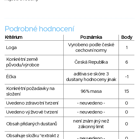
Podrobné hodnocení
Kritérium
Poznámka
Body
Vyrobeno podle české
Loga
1
cechovní normy
Konkrétní země
Česká Republika
6
původu/výrobce
aditiva se skóre 3
Éčka
-1
dusitany hodnoceny jinak
Konkrétní požadavky na
96% masa
15
složení
Uvedeno zdravotní tvrzení
- neuvedeno -
0
Uvedeno výživové tvrzení
- neuvedeno -
0
není znám jiný než
Obsah přidaných dusitanů
0
zákonný limit
Obsahuje složku "extrakt z
- neuvedeno -
0