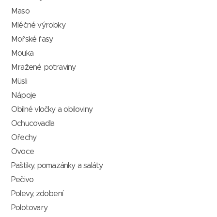
Maso
Mléčné výrobky
Mořské řasy
Mouka
Mražené potraviny
Müsli
Nápoje
Obilné vločky a obiloviny
Ochucovadla
Ořechy
Ovoce
Paštiky, pomazánky a saláty
Pečivo
Polevy, zdobení
Polotovary