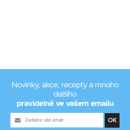
Novinky, akce, recepty a mnoho
dalšího
pravidelně ve vašem emailu