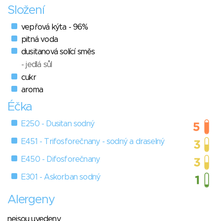
Složení
vepřová kýta - 96%
pitná voda
dusitanová solící směs
- jedlá sůl
cukr
aroma
Éčka
E250 - Dusitan sodný
E451 - Trifosforečnany - sodný a draselný
E450 - Difosforečnany
E301 - Askorban sodný
Alergeny
nejsou uvedeny