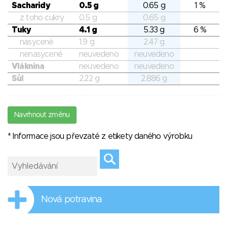
Sacharidy
0.5 g
0.65 g
1 %
z toho cukry
0.5 g
0.65 g
Tuky
4.1 g
5.33 g
6 %
nasycené
1.9 g
2.47 g
nenasycené
neuvedeno
neuvedeno
Vláknina
neuvedeno
neuvedeno
Sůl
2.22 g
2.886 g
Navrhnout změnu
* Informace jsou převzaté z etikety daného výrobku
Nová potravina