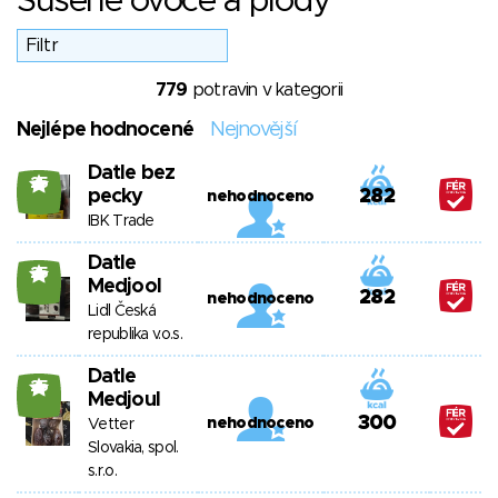
Sušené ovoce a plody
779
potravin v kategorii
Nejlépe hodnocené
Nejnovější
Datle bez
25
pecky
282
nehodnoceno
IBK Trade
Datle
25
Medjool
282
nehodnoceno
Lidl Česká
republika v.o.s.
Datle
25
Medjoul
300
nehodnoceno
Vetter
Slovakia, spol.
s.r.o.