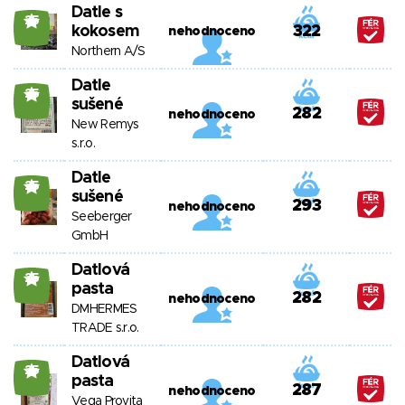
Datle s
25
kokosem
322
nehodnoceno
Northern A/S
Datle
25
sušené
282
nehodnoceno
New Remys
s.r.o.
Datle
25
sušené
293
nehodnoceno
Seeberger
GmbH
Datlová
25
pasta
282
nehodnoceno
DMHERMES
TRADE s.r.o.
Datlová
25
pasta
287
nehodnoceno
Vega Provita