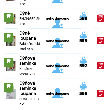
s.r.o.
Dýně
25
588
nehodnoceno
ENCINGER SK
s.r.o.
Dýně
25
loupaná
559
nehodnoceno
Fabio Produkt
spol. s.r.o.
Dýňová
25
semínka
592
nehodnoceno
Kozárová
Marta SHR
Dýňová
25
semínka
loupaná
566
nehodnoceno
EDALL II SP. z
o.o.