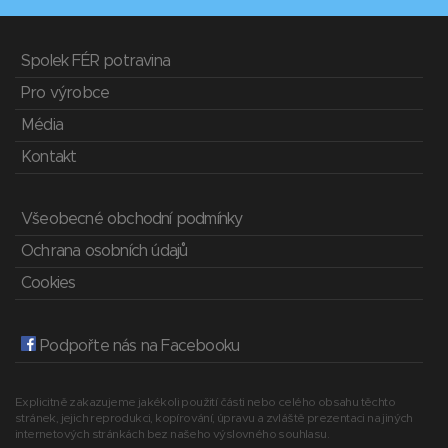
Spolek FÉR potravina
Pro výrobce
Média
Kontakt
Všeobecné obchodní podmínky
Ochrana osobních údajů
Cookies
Podpořte nás na Facebooku
Explicitně zakazujeme jakékoli použití části nebo celého obsahu těchto
stránek, jejich reprodukci, kopírování, úpravu a zvláště prezentaci na jiných
internetových stránkách bez našeho výslovného souhlasu.