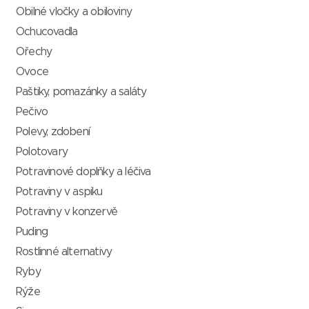
Obilné vločky a obiloviny
Ochucovadla
Ořechy
Ovoce
Paštiky, pomazánky a saláty
Pečivo
Polevy, zdobení
Polotovary
Potravinové doplňky a léčiva
Potraviny v aspiku
Potraviny v konzervě
Puding
Rostlinné alternativy
Ryby
Rýže