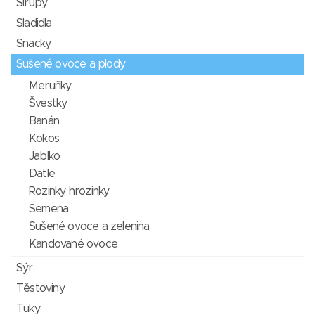
Sirupy
Sladidla
Snacky
Sušené ovoce a plody
Meruňky
Švestky
Banán
Kokos
Jablko
Datle
Rozinky, hrozinky
Semena
Sušené ovoce a zelenina
Kandované ovoce
Sýr
Těstoviny
Tuky