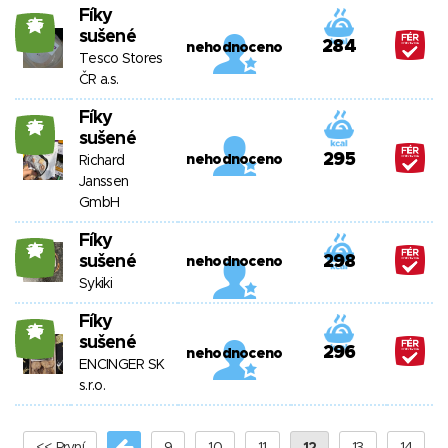
Fíky
25
sušené
284
nehodnoceno
Tesco Stores
ČR a.s.
Fíky
25
sušené
295
nehodnoceno
Richard
Janssen
GmbH
Fíky
25
sušené
298
nehodnoceno
Sykiki
Fíky
25
sušené
296
nehodnoceno
ENCINGER SK
s.r.o.