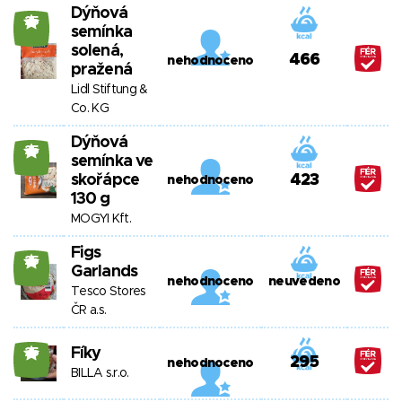
Dýňová
25
semínka
solená,
466
nehodnoceno
pražená
Lidl Stiftung &
Co. KG
Dýňová
25
semínka ve
skořápce
423
nehodnoceno
130 g
MOGYI Kft.
Figs
25
Garlands
nehodnoceno
neuvedeno
Tesco Stores
ČR a.s.
Fíky
25
295
nehodnoceno
BILLA s.r.o.