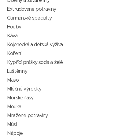
Džemy a zavařeniny
Extrudované potraviny
Gurmánské speciality
Houby
Káva
Kojenecká a dětská výživa
Koření
Kypřící prášky, soda a želé
Luštěniny
Maso
Mléčné výrobky
Mořské řasy
Mouka
Mražené potraviny
Müsli
Nápoje