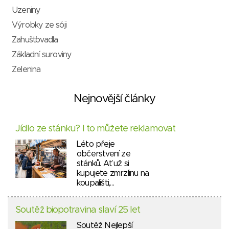
Uzeniny
Výrobky ze sóji
Zahušťovadla
Základní suroviny
Zelenina
Nejnovější články
Jídlo ze stánku? I to můžete reklamovat
Léto přeje
občerstvení ze
stánků. Ať už si
kupujete zmrzlinu na
koupališti,…
Soutěž biopotravina slaví 25 let
Soutěž Nejlepší