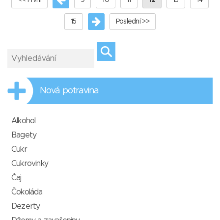
<< První
9
10
11
12
13
14
15
Poslední >>
Nová potravina
Alkohol
Bagety
Cukr
Cukrovinky
Čaj
Čokoláda
Dezerty