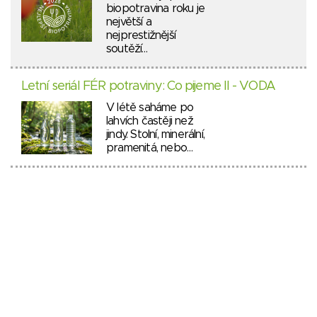
biopotravina roku je
největší a
nejprestižnější
soutěží…
Letní seriál FÉR potraviny: Co pijeme II - VODA
V létě saháme po
lahvích častěji než
jindy. Stolní, minerální,
pramenitá, nebo…