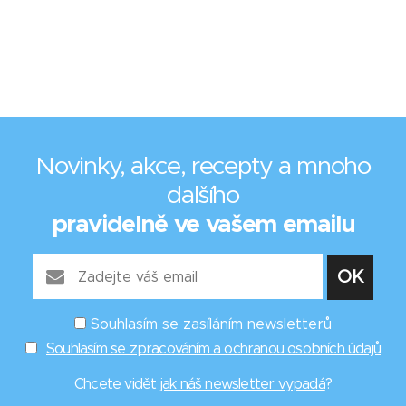
Novinky, akce, recepty a mnoho
dalšího
pravidelně ve vašem emailu
Souhlasím se zasíláním newsletterů
Souhlasím se zpracováním a ochranou osobních údajů
Chcete vidět
jak náš newsletter vypadá
?