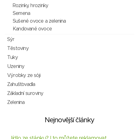
Rozinky, hrozinky
Semena
Sušené ovoce a zelenina
Kandované ovoce
Sýr
Těstoviny
Tuky
Uzeniny
Výrobky ze sóji
Zahušťovadla
Základní suroviny
Zelenina
Nejnovější články
Jídlo ze stánku? I to můžete reklamovat