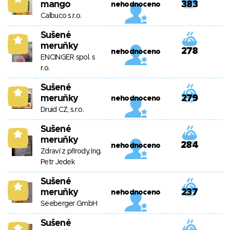
mango
383
nehodnoceno
Calbuco s.r.o.
Sušené
5
meruňky
278
nehodnoceno
ENCINGER spol. s
r.o.
Sušené
5
meruňky
279
nehodnoceno
Druid CZ, s.r.o.
Sušené
5
meruňky
284
nehodnoceno
Zdraví z přírody, Ing.
Petr Jedek
Sušené
5
meruňky
237
nehodnoceno
Seeberger GmbH
Sušené
5