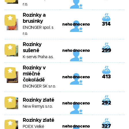
r.o.
Rozinky a
5
brusinky
314
nehodnoceno
ENCINGER spol. s
r.o.
Rozinky
5
sušené
299
nehodnoceno
K-servis Praha a.s.
Rozinky v
5
mléčné
413
nehodnoceno
čokoládě
ENCINGER SK s.r.o.
Rozinky zlaté
5
292
nehodnoceno
New Remys s.r.o.
Rozinky zlaté
5
327
nehodnoceno
POEX Velké