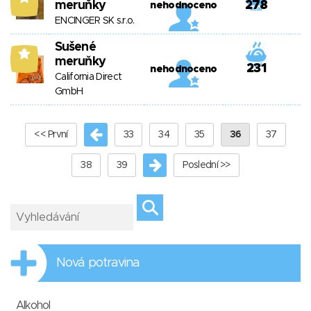
meruňky
278
nehodnoceno
ENCINGER SK s.r.o.
Sušené
5
meruňky
231
nehodnoceno
California Direct
GmbH
<< První
33
34
35
36
37
38
39
Poslední >>
Nová potravina
Alkohol