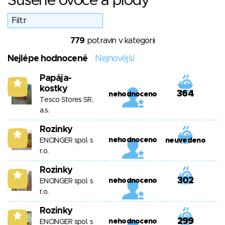
Sušené ovoce a plody
779
potravin v kategorii
Nejlépe hodnocené
Nejnovější
Papája-
5
kostky
364
nehodnoceno
Tesco Stores SR,
a.s.
Rozinky
5
nehodnoceno
ENCINGER spol. s
neuvedeno
r.o.
Rozinky
5
302
nehodnoceno
ENCINGER spol. s
r.o.
Rozinky
5
299
nehodnoceno
ENCINGER spol. s