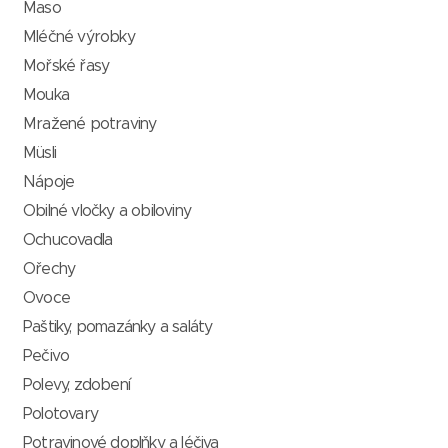
Maso
Mléčné výrobky
Mořské řasy
Mouka
Mražené potraviny
Müsli
Nápoje
Obilné vločky a obiloviny
Ochucovadla
Ořechy
Ovoce
Paštiky, pomazánky a saláty
Pečivo
Polevy, zdobení
Polotovary
Potravinové doplňky a léčiva