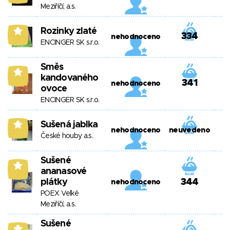
Meziříčí, a.s.
Rozinky zlaté
5
334
nehodnoceno
ENCINGER SK s.r.o.
Směs
5
kandovaného
341
nehodnoceno
ovoce
ENCINGER SK s.r.o.
Sušená jablka
5
nehodnoceno
neuvedeno
České houby a.s.
Sušené
5
ananasové
plátky
344
nehodnoceno
POEX Velké
Meziříčí, a.s.
Sušené
5