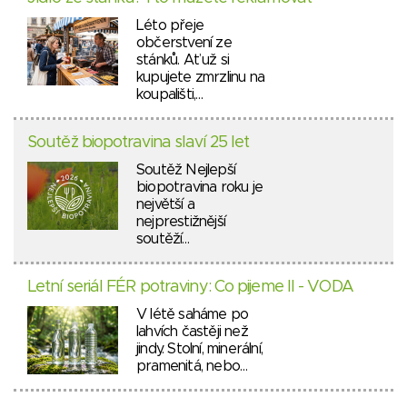
Léto přeje
občerstvení ze
stánků. Ať už si
kupujete zmrzlinu na
koupališti,…
Soutěž biopotravina slaví 25 let
Soutěž Nejlepší
biopotravina roku je
největší a
nejprestižnější
soutěží…
Letní seriál FÉR potraviny: Co pijeme II - VODA
V létě saháme po
lahvích častěji než
jindy. Stolní, minerální,
pramenitá, nebo…