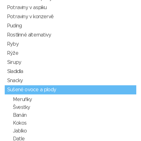
Potraviny v aspiku
Potraviny v konzervě
Puding
Rostlinné alternativy
Ryby
Rýže
Sirupy
Sladidla
Snacky
Sušené ovoce a plody
Meruňky
Švestky
Banán
Kokos
Jablko
Datle