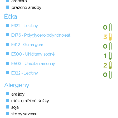
aromata
pražené arašídy
Éčka
E322 - Lecitiny
E476 - Polyglycerolpolyricinoleát
E412 - Guma guar
E500 - Uhličitany sodné
E503 - Uhličitan amonný
E322 - Lecitiny
Alergeny
arašídy
mléko, mléčné složky
soja
stopy sezamu