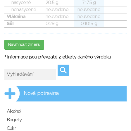
nasycené
20.5 g
7.175 g
nenasycené
neuvedeno
neuvedeno
Vláknina
neuvedeno
neuvedeno
Sůl
0.29 g
0.1015 g
Navrhnout změnu
* Informace jsou převzaté z etikety daného výrobku
Nová potravina
Alkohol
Bagety
Cukr