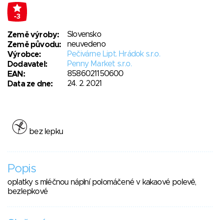
-3
Slovensko
Země výroby:
neuvedeno
Země původu:
Pečivárne Lipt. Hrádok s.r.o.
Výrobce:
Penny Market s.r.o.
Dodavatel:
8586021150600
EAN:
24. 2. 2021
Data ze dne:
bez lepku
Popis
oplatky s mléčnou náplní polomáčené v kakaové polevě,
bezlepkové