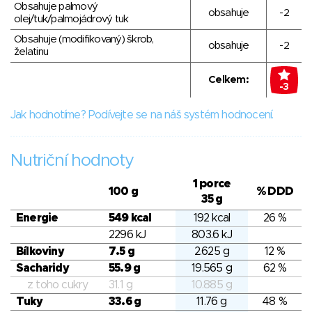
Obsahuje palmový
obsahuje
-2
olej/tuk/palmojádrový tuk
Obsahuje (modifikovaný) škrob,
obsahuje
-2
želatinu
Celkem:
-3
Jak hodnotíme? Podívejte se na náš systém hodnocení.
Nutriční hodnoty
1 porce
100 g
% DDD
35 g
Energie
549 kcal
192 kcal
26 %
2296 kJ
803.6 kJ
Bílkoviny
7.5 g
2.625 g
12 %
Sacharidy
55.9 g
19.565 g
62 %
z toho cukry
31.1 g
10.885 g
Tuky
33.6 g
11.76 g
48 %