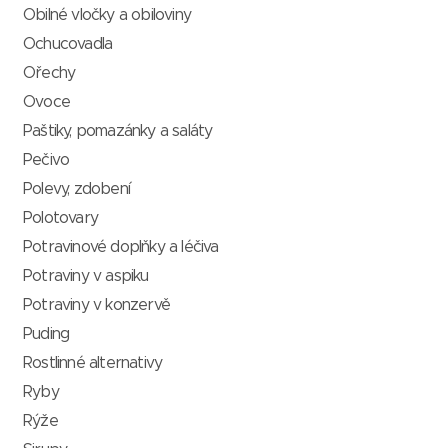
Obilné vločky a obiloviny
Ochucovadla
Ořechy
Ovoce
Paštiky, pomazánky a saláty
Pečivo
Polevy, zdobení
Polotovary
Potravinové doplňky a léčiva
Potraviny v aspiku
Potraviny v konzervě
Puding
Rostlinné alternativy
Ryby
Rýže