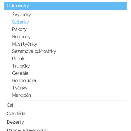
Cukrovinky
Žvýkačky
Sušenky
Piškoty
Bonbóny
Müsli tyčinky
Sezamové cukrovinky
Perník
Trubičky
Cereálie
Bonboniéra
Tyčinky
Marcipán
Čaj
Čokoláda
Dezerty
Džemy a zavařeniny