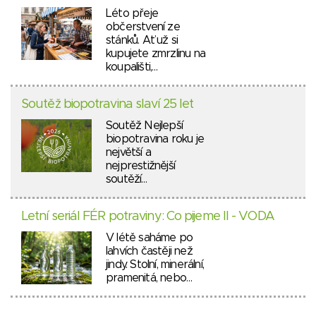
Léto přeje
občerstvení ze
stánků. Ať už si
kupujete zmrzlinu na
koupališti,…
Soutěž biopotravina slaví 25 let
Soutěž Nejlepší
biopotravina roku je
největší a
nejprestižnější
soutěží…
Letní seriál FÉR potraviny: Co pijeme II - VODA
V létě saháme po
lahvích častěji než
jindy. Stolní, minerální,
pramenitá, nebo…