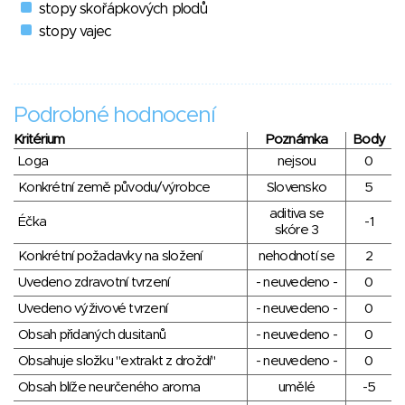
stopy skořápkových plodů
stopy vajec
Podrobné hodnocení
Kritérium
Poznámka
Body
Loga
nejsou
0
Konkrétní země původu/výrobce
Slovensko
5
aditiva se
Éčka
-1
skóre 3
Konkrétní požadavky na složení
nehodnotí se
2
Uvedeno zdravotní tvrzení
- neuvedeno -
0
Uvedeno výživové tvrzení
- neuvedeno -
0
Obsah přidaných dusitanů
- neuvedeno -
0
Obsahuje složku "extrakt z droždí"
- neuvedeno -
0
Obsah blíže neurčeného aroma
umělé
-5