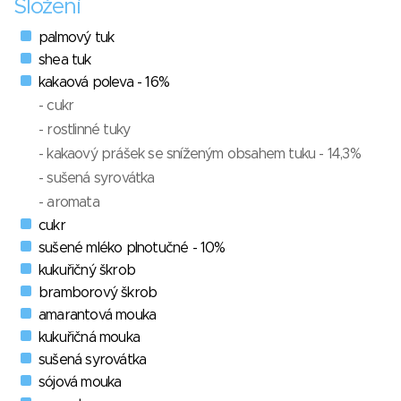
Složení
palmový tuk
shea tuk
kakaová poleva - 16%
- cukr
- rostlinné tuky
- kakaový prášek se sníženým obsahem tuku - 14,3%
- sušená syrovátka
- aromata
cukr
sušené mléko plnotučné - 10%
kukuřičný škrob
bramborový škrob
amarantová mouka
kukuřičná mouka
sušená syrovátka
sójová mouka