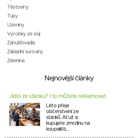
Těstoviny
Tuky
Uzeniny
Výrobky ze sóji
Zahušťovadla
Základní suroviny
Zelenina
Nejnovější články
Jídlo ze stánku? I to můžete reklamovat
Léto přeje
občerstvení ze
stánků. Ať už si
kupujete zmrzlinu na
koupališti,…