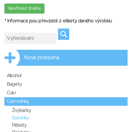
Navrhnout změnu
* Informace jsou převzaté z etikety daného výrobku
Nová potravina
Alkohol
Bagety
Cukr
Cukrovinky
Žvýkačky
Sušenky
Piškoty