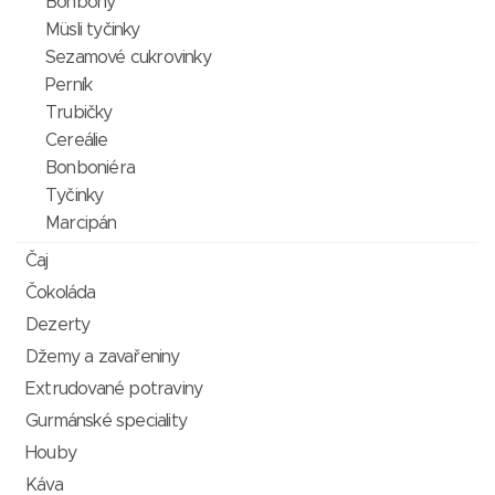
Bonbóny
Müsli tyčinky
Sezamové cukrovinky
Perník
Trubičky
Cereálie
Bonboniéra
Tyčinky
Marcipán
Čaj
Čokoláda
Dezerty
Džemy a zavařeniny
Extrudované potraviny
Gurmánské speciality
Houby
Káva