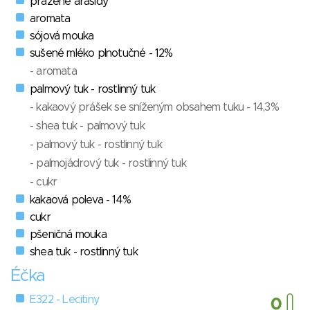
pražené arašídy
aromata
sójová mouka
sušené mléko plnotučné - 12%
- aromata
palmový tuk - rostlinný tuk
- kakaový prášek se sníženým obsahem tuku - 14,3%
- shea tuk - palmový tuk
- palmový tuk - rostlinný tuk
- palmojádrový tuk - rostlinný tuk
- cukr
kakaová poleva - 14%
cukr
pšeničná mouka
shea tuk - rostlinný tuk
Éčka
E322 - Lecitiny