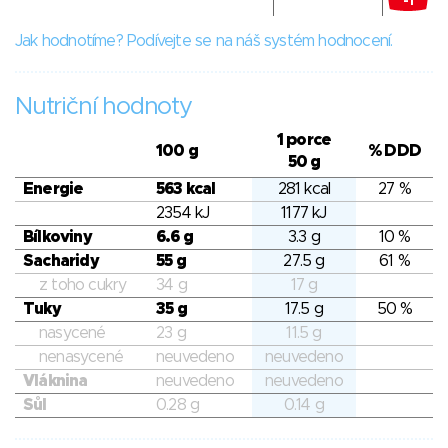
-1
Jak hodnotíme? Podívejte se na náš systém hodnocení.
Nutriční hodnoty
1 porce
100 g
% DDD
50 g
Energie
563 kcal
281 kcal
27 %
2354 kJ
1177 kJ
Bílkoviny
6.6 g
3.3 g
10 %
Sacharidy
55 g
27.5 g
61 %
z toho cukry
34 g
17 g
Tuky
35 g
17.5 g
50 %
nasycené
23 g
11.5 g
nenasycené
neuvedeno
neuvedeno
Vláknina
neuvedeno
neuvedeno
Sůl
0.28 g
0.14 g