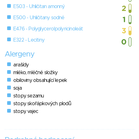
E503 - Uhličitan amonný
E500 - Uhličitany sodné
E476 - Polyglycerolpolyricinoleát
E322 - Lecitiny
Alergeny
arašídy
mléko, mléčné složky
obiloviny obsahující lepek
soja
stopy sezamu
stopy skořápkových plodů
stopy vajec