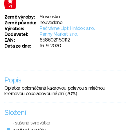
-1
Slovensko
Země výroby:
neuvedeno
Země původu:
Pečivárne Lipt. Hrádok s.r.o.
Výrobce:
Penny Market s.r.o.
Dodavatel:
8586021150112
EAN:
16. 9. 2020
Data ze dne:
Popis
Oplatka polomáčená kakaovou polevou s mléčnou
krémovou čokoládovou náplní (70%)
Složení
- sušená syrovátka