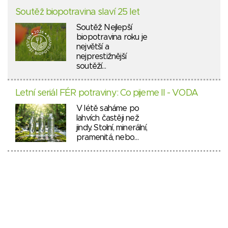
Soutěž biopotravina slaví 25 let
Soutěž Nejlepší
biopotravina roku je
největší a
nejprestižnější
soutěží…
Letní seriál FÉR potraviny: Co pijeme II - VODA
V létě saháme po
lahvích častěji než
jindy. Stolní, minerální,
pramenitá, nebo…