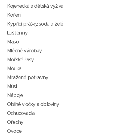
Kojenecká a dětská výživa
Koření
Kypřící prášky, soda a želé
Luštěniny
Maso
Mléčné výrobky
Mořské řasy
Mouka
Mražené potraviny
Müsli
Nápoje
Obilné vločky a obiloviny
Ochucovadla
Ořechy
Ovoce