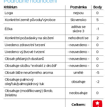
Podrobné hodnocení
Kritérium
Poznámka
Body
Loga
nejsou
0
Konkrétní země původu/výrobce
Slovensko
5
aditiva se
Éčka
-1
skóre 3
Konkrétní požadavky na složení
nehodnotí se
2
Uvedeno zdravotní tvrzení
- neuvedeno -
0
Uvedeno výživové tvrzení
- neuvedeno -
0
Obsah přidaných dusitanů
- neuvedeno -
0
Obsahuje složku "extrakt z droždí"
- neuvedeno -
0
Obsah blíže neurčeného aroma
umělé
-5
Obsahuje palmový
obsahuje
-2
olej/tuk/palmojádrový tuk
Obsahuje (modifikovaný) škrob,
neobsahuje
0
želatinu
Celkem: