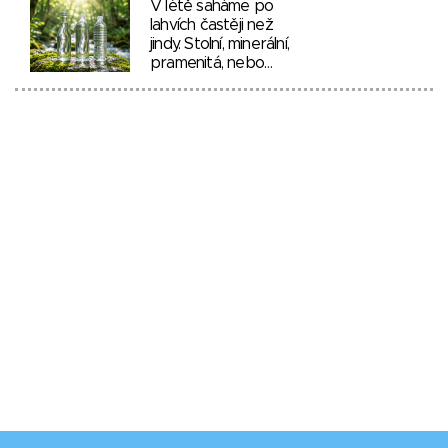
V létě saháme po
lahvích častěji než
jindy. Stolní, minerální,
pramenitá, nebo…