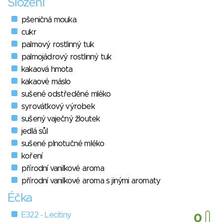
Složení
pšeničná mouka
cukr
palmový rostlinný tuk
palmojádrový rostlinný tuk
kakaová hmota
kakaové máslo
sušené odstředěné mléko
syrovátkový výrobek
sušený vaječný žloutek
jedlá sůl
sušené plnotučné mléko
koření
přírodní vanilkové aroma
přírodní vanilkové aroma s jinými aromaty
Éčka
E322 - Lecitiny