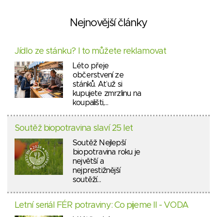
Nejnovější články
Jídlo ze stánku? I to můžete reklamovat
Léto přeje
občerstvení ze
stánků. Ať už si
kupujete zmrzlinu na
koupališti,…
Soutěž biopotravina slaví 25 let
Soutěž Nejlepší
biopotravina roku je
největší a
nejprestižnější
soutěží…
Letní seriál FÉR potraviny: Co pijeme II - VODA