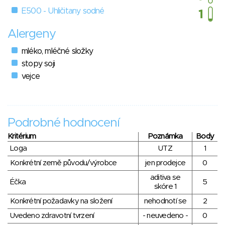
E500 - Uhličitany sodné
Alergeny
mléko, mléčné složky
stopy soji
vejce
Podrobné hodnocení
Kritérium
Poznámka
Body
Loga
UTZ
1
Konkrétní země původu/výrobce
jen prodejce
0
aditiva se
Éčka
5
skóre 1
Konkrétní požadavky na složení
nehodnotí se
2
Uvedeno zdravotní tvrzení
- neuvedeno -
0