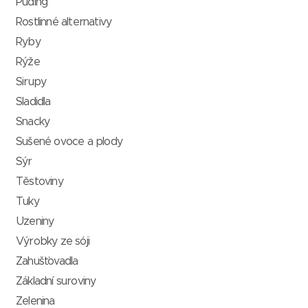
Puding
Rostlinné alternativy
Ryby
Rýže
Sirupy
Sladidla
Snacky
Sušené ovoce a plody
Sýr
Těstoviny
Tuky
Uzeniny
Výrobky ze sóji
Zahušťovadla
Základní suroviny
Zelenina