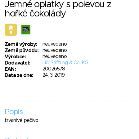
Jemné oplatky s polevou z
hořké čokolády
9
neuvedeno
Země výroby:
neuvedeno
Země původu:
neuvedeno
Výrobce:
Lidl Stiftung & Co. KG
Dodavatel:
20026578
EAN:
24. 3. 2019
Data ze dne:
Popis
trvanlivé pečivo