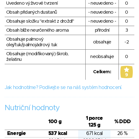
Uvedeno výživové tvrzení
- neuvedeno -
0
Obsah přidaných dusitanů
- neuvedeno -
0
Obsahuje složku "extrakt z droždí"
- neuvedeno -
0
Obsah blíže neurčeného aroma
přírodní
3
Obsahuje palmový
obsahuje
-2
olej/tuk/palmojádrový tuk
Obsahuje (modifikovaný) škrob,
neobsahuje
0
želatinu
Celkem:
9
Jak hodnotíme? Podívejte se na náš systém hodnocení.
Nutriční hodnoty
1 porce
100 g
% DDD
125 g
Energie
537 kcal
671 kcal
26 %