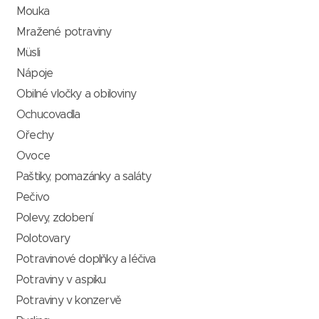
Mouka
Mražené potraviny
Müsli
Nápoje
Obilné vločky a obiloviny
Ochucovadla
Ořechy
Ovoce
Paštiky, pomazánky a saláty
Pečivo
Polevy, zdobení
Polotovary
Potravinové doplňky a léčiva
Potraviny v aspiku
Potraviny v konzervě