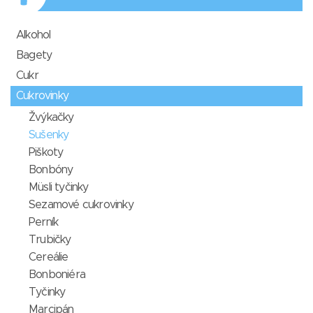
Alkohol
Bagety
Cukr
Cukrovinky
Žvýkačky
Sušenky
Piškoty
Bonbóny
Müsli tyčinky
Sezamové cukrovinky
Perník
Trubičky
Cereálie
Bonboniéra
Tyčinky
Marcipán