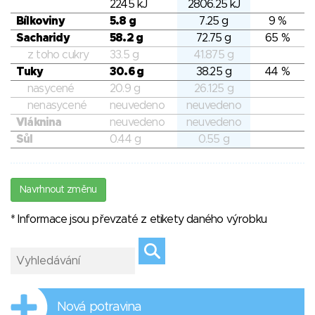
2245 kJ
2806.25 kJ
Bílkoviny
5.8 g
7.25 g
9 %
Sacharidy
58.2 g
72.75 g
65 %
z toho cukry
33.5 g
41.875 g
Tuky
30.6 g
38.25 g
44 %
nasycené
20.9 g
26.125 g
nenasycené
neuvedeno
neuvedeno
Vláknina
neuvedeno
neuvedeno
Sůl
0.44 g
0.55 g
Navrhnout změnu
* Informace jsou převzaté z etikety daného výrobku
Nová potravina