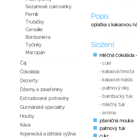
Sezamové cukrovinky
Perník
Popis
Trubičky
oplatka s kakaovou ná
Cereálie
Bonboniéra
Složení
Tyčinky
Marcipán
mléčná čokoláda 
Čaj
- cukr
- kakaová hmota
Čokoláda
- kakaové máslo
Dezerty
- palmový olej
Džemy a zavařeniny
- bambucký tuk
Extrudované potraviny
- mléčný tuk
Gurmánské speciality
- aroma
Houby
pšeničná mouka
Káva
palmový tuk
Kojenecká a dětská výživa
cukr