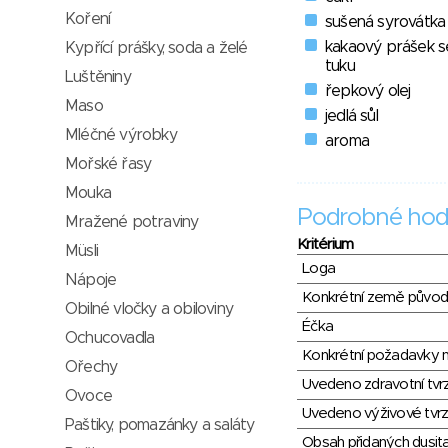
Koření
sušená syrovátka
kakaový prášek 
Kypřící prášky, soda a želé
tuku
Luštěniny
řepkový olej
Maso
jedlá sůl
Mléčné výrobky
aroma
Mořské řasy
Mouka
Podrobné hod
Mražené potraviny
Kritérium
Müsli
Loga
Nápoje
Konkrétní země půvo
Obilné vločky a obiloviny
Éčka
Ochucovadla
Konkrétní požadavky n
Ořechy
Uvedeno zdravotní tvr
Ovoce
Uvedeno výživové tvrz
Paštiky, pomazánky a saláty
Obsah přidaných dusit