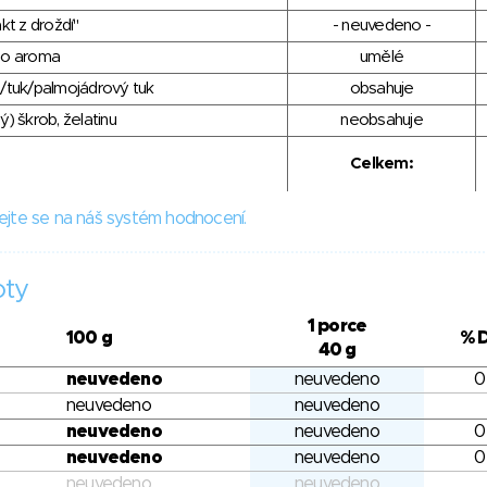
kt z droždí"
- neuvedeno -
ho aroma
umělé
/tuk/palmojádrový tuk
obsahuje
) škrob, želatinu
neobsahuje
Celkem:
ejte se na náš systém hodnocení.
oty
1 porce
100 g
% 
40 g
neuvedeno
neuvedeno
0
neuvedeno
neuvedeno
neuvedeno
neuvedeno
0
neuvedeno
neuvedeno
0
neuvedeno
neuvedeno