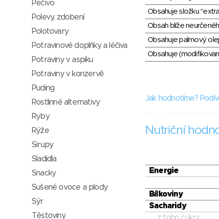
Pečivo
Obsahuje složku "extra
Polevy, zdobení
Obsah blíže neurčené
Polotovary
Obsahuje palmový olej
Potravinové doplňky a léčiva
Obsahuje (modifikovaný
Potraviny v aspiku
Potraviny v konzervě
Puding
Jak hodnotíme? Podív
Rostlinné alternativy
Ryby
Nutriční hodn
Rýže
Sirupy
Sladidla
Energie
Snacky
Sušené ovoce a plody
Bílkoviny
Sýr
Sacharidy
Těstoviny
z toho cukry