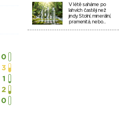
V létě saháme po
lahvích častěji než
jindy. Stolní, minerální,
pramenitá, nebo…