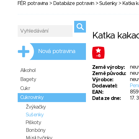
FÉR potravina
>
Databáze potravin
>
Sušenky
> Katka k
Katka kaka
Nová potravina
-6
neu
Země výroby:
Alkohol
neu
Země původu:
Bagety
neu
Výrobce:
Penn
Dodavatel:
Cukr
859
EAN:
Cukrovinky
17. 
Data ze dne:
Žvýkačky
Sušenky
Piškoty
Bonbóny
Müsli tyčinky