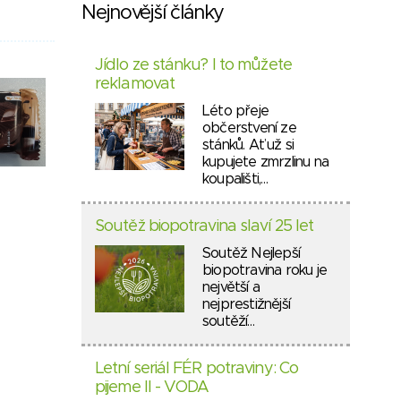
Nejnovější články
Jídlo ze stánku? I to můžete
reklamovat
Léto přeje
občerstvení ze
stánků. Ať už si
kupujete zmrzlinu na
koupališti,…
Soutěž biopotravina slaví 25 let
Soutěž Nejlepší
biopotravina roku je
největší a
nejprestižnější
soutěží…
Letní seriál FÉR potraviny: Co
pijeme II - VODA