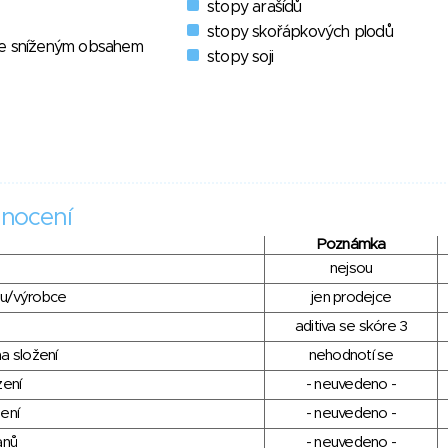
stopy arašídů
stopy skořápkových plodů
se sníženým obsahem
stopy soji
nocení
Poznámka
nejsou
du/výrobce
jen prodejce
aditiva se skóre 3
a složení
nehodnotí se
zení
- neuvedeno -
ení
- neuvedeno -
anů
- neuvedeno -