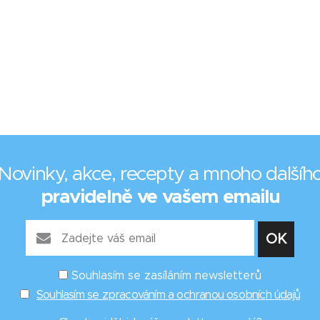
Novinky, akce, recepty a mnoho dalšíh
pravidelně ve vašem emailu
Souhlasím se zasíláním newsletterů
Souhlasím se zpracováním a ochranou osobních údajů