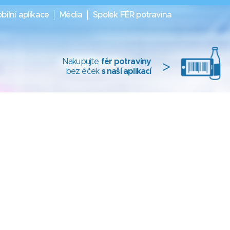
bilní aplikace
Média
Spolek FÉR potravina
Nakupujte
fér potraviny
>
bez éček
s naší aplikací