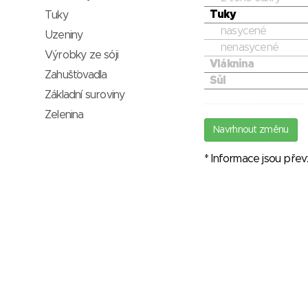
Tuky
Tuky
nasycené
Uzeniny
nenasycené
Výrobky ze sóji
Vláknina
Zahušťovadla
Sůl
Základní suroviny
Zelenina
Navrhnout změnu
* Informace jsou pře