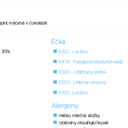
plní, máčená v čokoládě
Éčka
- 30%
E322 - Lecitiny
E476 - Polyglycerolpolyricinoleát
E500 - Uhličitany sodné
E503 - Uhličitan amonný
E322 - Lecitiny
Alergeny
mléko, mléčné složky
obiloviny obsahující lepek