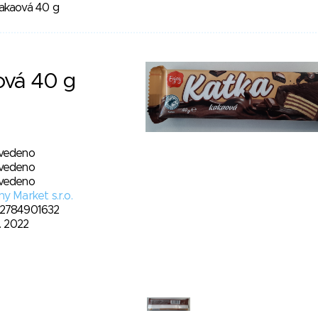
akaová 40 g
ová 40 g
vedeno
vedeno
vedeno
y Market s.r.o.
2784901632
3. 2022