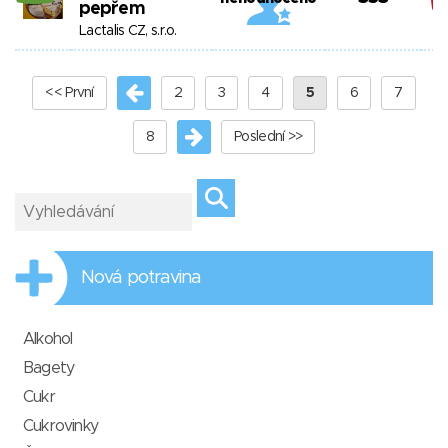
pepřem
Lactalis CZ, s.r.o.
<< První
2
3
4
5
6
7
8
Poslední >>
Nová potravina
Alkohol
Bagety
Cukr
Cukrovinky