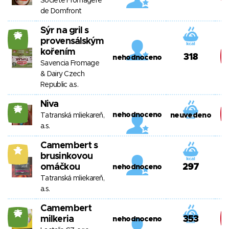
Societé Fromagere
de Domfront
Sýr na gril s
26
provensálským
kořením
318
nehodnoceno
Savencia Fromage
& Dairy Czech
Republic a.s.
Niva
25
nehodnoceno
Tatranská mliekareň,
neuvedeno
a.s.
Camembert s
7
brusinkovou
omáčkou
297
nehodnoceno
Tatranská mliekareň,
a.s.
Camembert
25
milkeria
353
nehodnoceno