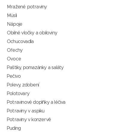
Mražené potraviny
Müsli
Nápoje
Obilné vločky a obiloviny
Ochucovadla
Ořechy
Ovoce
Paštiky, pomazánky a saláty
Pečivo
Polevy, zdobení
Polotovary
Potravinové doplňky a léčiva
Potraviny v aspiku
Potraviny v konzervě
Puding