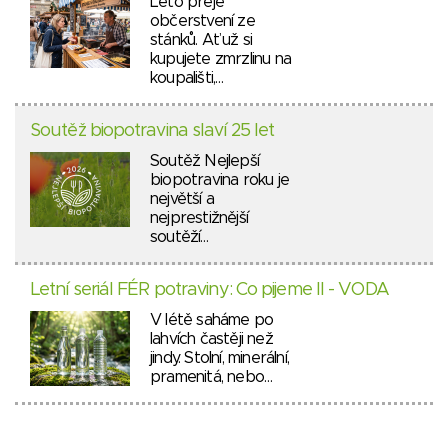
Léto přeje
občerstvení ze
stánků. Ať už si
kupujete zmrzlinu na
koupališti,…
Soutěž biopotravina slaví 25 let
Soutěž Nejlepší
biopotravina roku je
největší a
nejprestižnější
soutěží…
Letní seriál FÉR potraviny: Co pijeme II - VODA
V létě saháme po
lahvích častěji než
jindy. Stolní, minerální,
pramenitá, nebo…