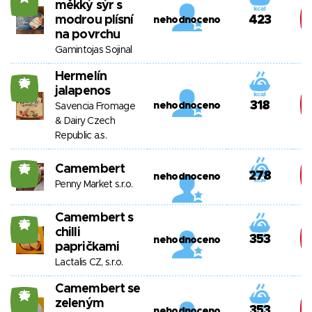
měkký sýr s
modrou plísní
423
nehodnoceno
na povrchu
Gamintojas Sojinal
Hermelín
26
jalapenos
318
nehodnoceno
Savencia Fromage
& Dairy Czech
Republic a.s.
Camembert
25
278
nehodnoceno
Penny Market s.r.o.
Camembert s
25
chilli
353
nehodnoceno
papričkami
Lactalis CZ, s.r.o.
Camembert se
25
zeleným
353
nehodnoceno