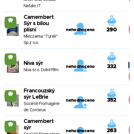
Natale, IT.
Camembert
25
Sýr s bílou
plísní
290
nehodnoceno
Mleczarnia "Turek"
Sp.z o.o.
26
Niva sýr
332
nehodnoceno
Niva s.r.o. Dolní Přím
Francouzský
25
sýr LeBrie
352
nehodnoceno
Société Fromagere
de Corcieux
Camembert
25
sýr
263
nehodnoceno