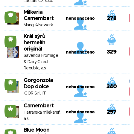
Lactalis CZ, s.r.o.
Milkeria
25
Camembert
278
nehodnoceno
Mang Käsewerk
Král sýrů
26
hermelín
originál
329
nehodnoceno
Savencia Fromage
& Dairy Czech
Republic, a.s.
Gorgonzola
26
Dop dolce
340
nehodnoceno
IGOR S.r.l., IT
Camembert
25
297
nehodnoceno
Tatranská mliekareň,
a.s.
Blue Moon
25