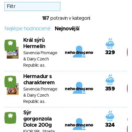
187
potravin v kategorii
Nejlépe hodnocené
Nejnovější
Král sýrů
26
Hermelín
329
nehodnoceno
Savencia Fromage
& Dairy Czech
Republic a.s.
Hermadur s
26
charakterem
359
nehodnoceno
Savencia Fromage
& Dairy Czech
Republic a.s.
Sýr
26
gorgonzola
Dolce 200g
324
nehodnoceno
IGOR SRL, Strada