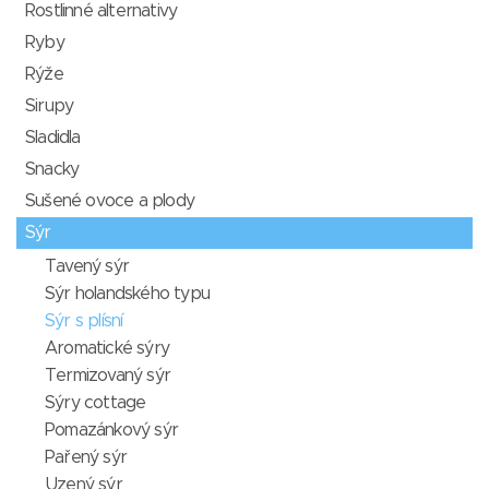
Rostlinné alternativy
Ryby
Rýže
Sirupy
Sladidla
Snacky
Sušené ovoce a plody
Sýr
Tavený sýr
Sýr holandského typu
Sýr s plísní
Aromatické sýry
Termizovaný sýr
Sýry cottage
Pomazánkový sýr
Pařený sýr
Uzený sýr