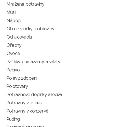
Mražené potraviny
Müsli
Nápoje
Obilné vločky a obiloviny
Ochucovadla
Ořechy
Ovoce
Paštiky, pomazánky a saláty
Pečivo
Polevy, zdobení
Polotovary
Potravinové doplňky a léčiva
Potraviny v aspiku
Potraviny v konzervě
Puding