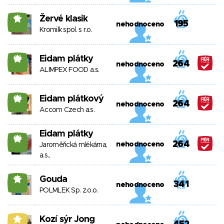
Žervé klasik
16
195
nehodnoceno
Kromilk spol. s r.o.
Eidam plátky
26
264
nehodnoceno
ALIMPEX FOOD a.s.
Eidam plátkový
26
264
nehodnoceno
Accom Czech a.s.
Eidam plátky
26
264
nehodnoceno
Jaroměřická mlékárna,
a.s.,
Gouda
15
341
nehodnoceno
POLMLEK Sp. z.o.o.
Kozí sýr Jong
5