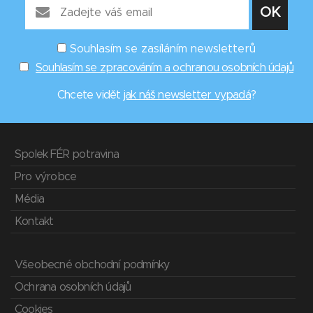
Souhlasím se zasíláním newsletterů
Souhlasím se zpracováním a ochranou osobních údajů
Chcete vidět
jak náš newsletter vypadá
?
Spolek FÉR potravina
Pro výrobce
Média
Kontakt
Všeobecné obchodní podmínky
Ochrana osobních údajů
Cookies