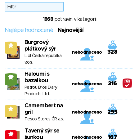
1868
potravin v kategorii
Nejlépe hodnocené
Nejnovější
Burgrový
7
plátkový sýr
328
nehodnoceno
Lidl Česká republika
v.o.s.
Haloumi s
25
bazalkou
316
nehodnoceno
Petrou Bros Diary
Products Ltd.
Camembert na
5
gril
295
nehodnoceno
Tesco Stores ČR a.s.
Tavený sýr se
-2
šunkou
167
nehodnoceno