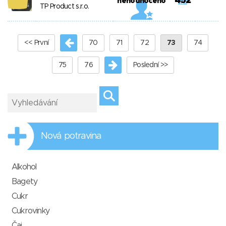
452
nehodnoceno
TP Product s.r.o.
<< První
70
71
72
73
74
75
76
Poslední >>
Nová potravina
Alkohol
Bagety
Cukr
Cukrovinky
Čaj