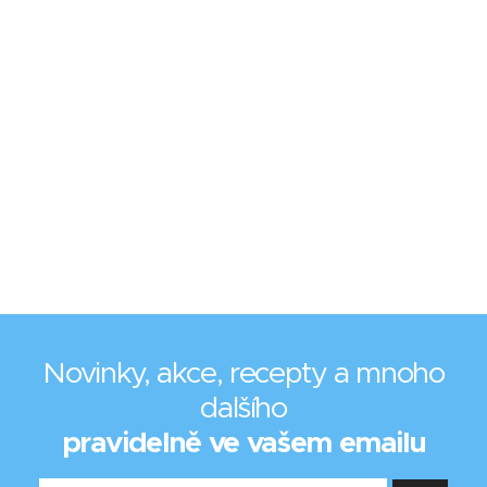
Novinky, akce, recepty a mnoho
dalšího
pravidelně ve vašem emailu