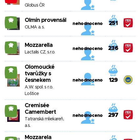
Globus ČR
Olmín provensál
26
251
nehodnoceno
OLMA a. s.
Mozzarella
21
236
nehodnoceno
Lactalis CZ, s.r.o.
Olomoucké
17
tvarůžky s
česnekem
129
nehodnoceno
A.W. spol. s r.o.
Loštice
Cremisée
25
Camembert
297
nehodnoceno
Tatranská mliekareň,
a.s.
Mozzarela