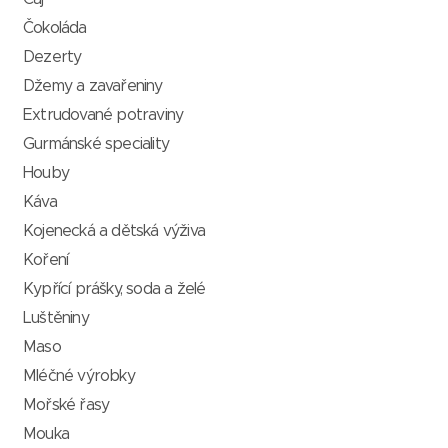
Čokoláda
Dezerty
Džemy a zavařeniny
Extrudované potraviny
Gurmánské speciality
Houby
Káva
Kojenecká a dětská výživa
Koření
Kypřící prášky, soda a želé
Luštěniny
Maso
Mléčné výrobky
Mořské řasy
Mouka