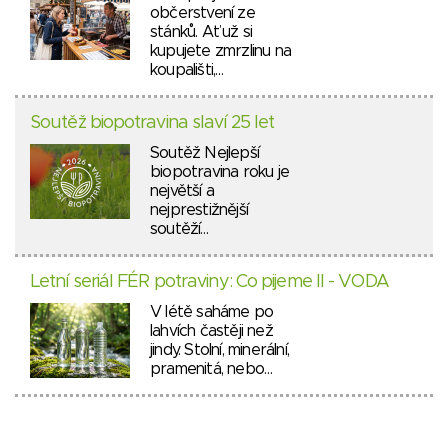
občerstvení ze
stánků. Ať už si
kupujete zmrzlinu na
koupališti,…
Soutěž biopotravina slaví 25 let
Soutěž Nejlepší
biopotravina roku je
největší a
nejprestižnější
soutěží…
Letní seriál FÉR potraviny: Co pijeme II - VODA
V létě saháme po
lahvích častěji než
jindy. Stolní, minerální,
pramenitá, nebo…