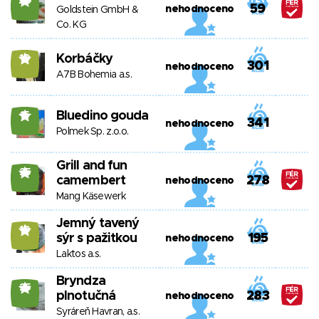
20
59
nehodnoceno
Goldstein GmbH &
Co. KG
Korbáčky
10
301
nehodnoceno
A7B Bohemia a.s.
Bluedino gouda
15
341
nehodnoceno
Polmek Sp. z.o.o.
Grill and fun
25
camembert
278
nehodnoceno
Mang Käsewerk
Jemný tavený
10
sýr s pažitkou
195
nehodnoceno
Laktos a.s.
Bryndza
25
plnotučná
283
nehodnoceno
Syráreň Havran, a.s.