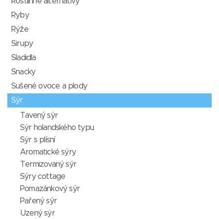
Rostlinné alternativy
Ryby
Rýže
Sirupy
Sladidla
Snacky
Sušené ovoce a plody
Sýr
Tavený sýr
Sýr holandského typu
Sýr s plísní
Aromatické sýry
Termizovaný sýr
Sýry cottage
Pomazánkový sýr
Pařený sýr
Uzený sýr