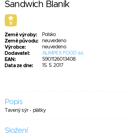
Sandwich Blaník
9
Polsko
Země výroby:
neuvedeno
Země původu:
neuvedeno
Výrobce:
ALIMPEX FOOD a.s.
Dodavatel:
5901126013408
EAN:
15. 5. 2017
Data ze dne:
Popis
Tavený sýr - plátky
Složení