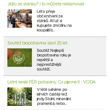
Jídlo ze stánku? I to můžete reklamovat
Léto přeje
občerstvení ze
stánků. Ať už si
kupujete zmrzlinu na
koupališti,…
Soutěž biopotravina slaví 25 let
Soutěž Nejlepší
biopotravina roku je
největší a
nejprestižnější
soutěží…
Letní seriál FÉR potraviny: Co pijeme II - VODA
V létě saháme po
lahvích častěji než
jindy. Stolní, minerální,
pramenitá, nebo…