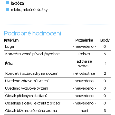
laktóza
mléko, mléčné složky
Podrobné hodnocení
Kritérium
Poznámka
Body
Loga
- neuvedeno -
0
Konkrétní země původu/výrobce
Polsko
5
aditiva se
Éčka
-1
skóre 3
Konkrétní požadavky na složení
nehodnotí se
2
Uvedeno zdravotní tvrzení
- neuvedeno -
0
Uvedeno výživové tvrzení
- neuvedeno -
0
Obsah přidaných dusitanů
- neuvedeno -
0
Obsahuje složku "extrakt z droždí"
- neuvedeno -
0
Obsah blíže neurčeného aroma
není
3