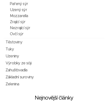
Pařený sýr
Uzený sýr
Mozzarella
Zrající sýr
Nezrající sýr
Ovčí sýr
Těstoviny
Tuky
Uzeniny
Výrobky ze sóji
Zahušťovadla
Základní suroviny
Zelenina
Nejnovější články