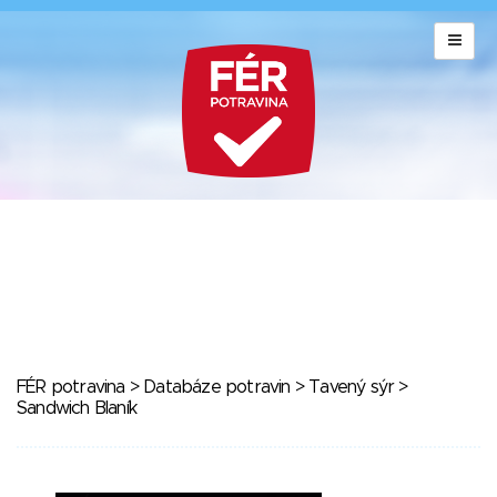
FÉR potravina
>
Databáze potravin
>
Tavený sýr
>
Sandwich Blaník