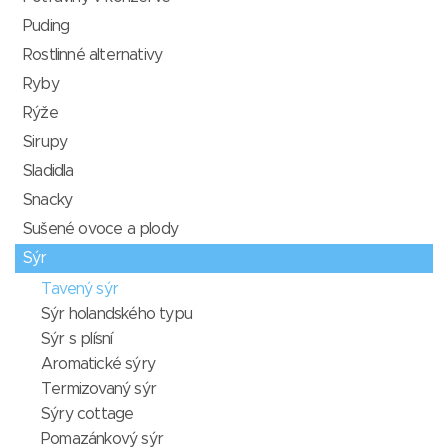
Puding
Rostlinné alternativy
Ryby
Rýže
Sirupy
Sladidla
Snacky
Sušené ovoce a plody
Sýr
Tavený sýr
Sýr holandského typu
Sýr s plísní
Aromatické sýry
Termizovaný sýr
Sýry cottage
Pomazánkový sýr