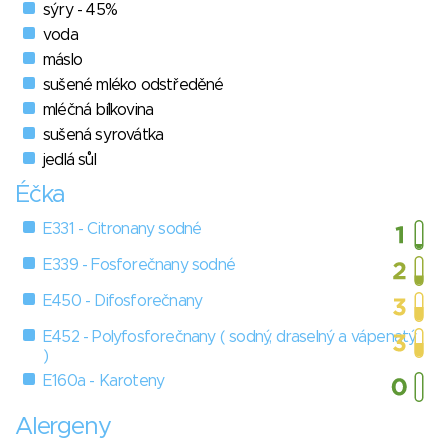
sýry - 45%
voda
máslo
sušené mléko odstředěné
mléčná bílkovina
sušená syrovátka
jedlá sůl
Éčka
E331 - Citronany sodné
E339 - Fosforečnany sodné
E450 - Difosforečnany
E452 - Polyfosforečnany ( sodný, draselný a vápenatý
)
E160a - Karoteny
Alergeny