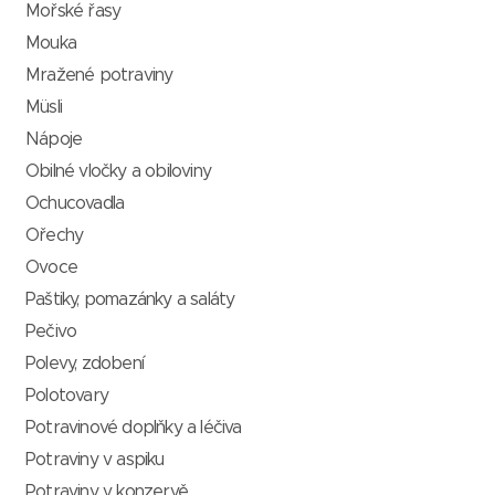
Mořské řasy
Mouka
Mražené potraviny
Müsli
Nápoje
Obilné vločky a obiloviny
Ochucovadla
Ořechy
Ovoce
Paštiky, pomazánky a saláty
Pečivo
Polevy, zdobení
Polotovary
Potravinové doplňky a léčiva
Potraviny v aspiku
Potraviny v konzervě