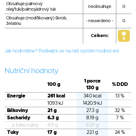
Obsahuje palmový
neobsahuje
0
olej/tuk/palmojádrový tuk
Obsahuje (modifikovaný) škrob,
- neuvedeno -
0
želatinu
Celkem:
9
Jak hodnotíme? Podívejte se na náš systém hodnocení.
Nutriční hodnoty
1 porce
100 g
% DDD
130 g
Energie
261 kcal
340 kcal
13 %
1093 kJ
1420.9 kJ
Bílkoviny
21 g
27.3 g
32 %
Sacharidy
6.3 g
8.19 g
7 %
z toho cukry
4.9 g
6.37 g
Tuky
17 g
22.1 g
24 %