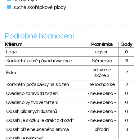
suché skořápkové plody
Podrobné hodnocení
Kritérium
Poznámka
Body
Loga
nejsou
0
Konkrétní země původu/výrobce
Německo
5
aditiva se
Éčka
-1
skóre 3
Konkrétní požadavky na složení
nehodnotí se
2
Uvedeno zdravotní tvrzení
- neuvedeno -
0
Uvedeno výživové tvrzení
- neuvedeno -
0
Obsah přidaných dusitanů
- neuvedeno -
0
Obsahuje složku "extrakt z droždí"
- neuvedeno -
0
Obsah blíže neurčeného aroma
přírodní
3
Obsahuje palmový