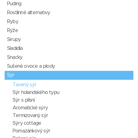
Puding
Rostlinné alternativy
Ryby
Rýže
Sirupy
Sladidla
Snacky
Sušené ovoce a plody
Sýr
Tavený sýr
Sýr holandského typu
Sýr s plísní
Aromatické sýry
Termizovaný sýr
Sýry cottage
Pomazánkový sýr