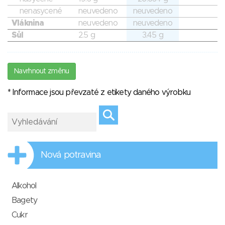
nenasycené
neuvedeno
neuvedeno
Vláknina
neuvedeno
neuvedeno
Sůl
2.5 g
3.45 g
Navrhnout změnu
* Informace jsou převzaté z etikety daného výrobku
Nová potravina
Alkohol
Bagety
Cukr