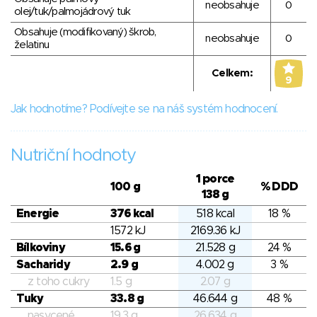
neobsahuje
0
olej/tuk/palmojádrový tuk
Obsahuje (modifikovaný) škrob,
neobsahuje
0
želatinu
Celkem:
9
Jak hodnotíme? Podívejte se na náš systém hodnocení.
Nutriční hodnoty
1 porce
100 g
% DDD
138 g
Energie
376 kcal
518 kcal
18 %
1572 kJ
2169.36 kJ
Bílkoviny
15.6 g
21.528 g
24 %
Sacharidy
2.9 g
4.002 g
3 %
z toho cukry
1.5 g
2.07 g
Tuky
33.8 g
46.644 g
48 %
nasycené
19.3 g
26.634 g