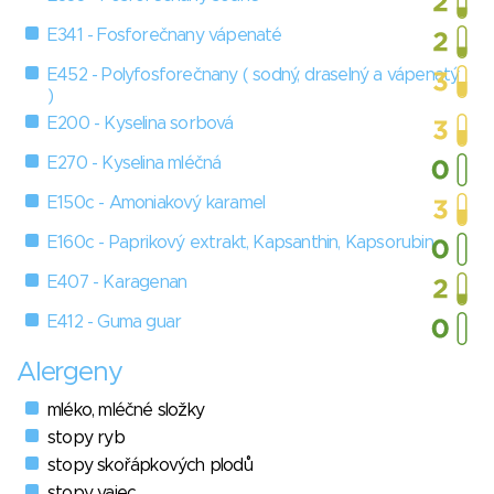
E341 - Fosforečnany vápenaté
E452 - Polyfosforečnany ( sodný, draselný a vápenatý
)
E200 - Kyselina sorbová
E270 - Kyselina mléčná
E150c - Amoniakový karamel
E160c - Paprikový extrakt, Kapsanthin, Kapsorubin
E407 - Karagenan
E412 - Guma guar
Alergeny
mléko, mléčné složky
stopy ryb
stopy skořápkových plodů
stopy vajec