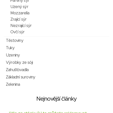
Pařený sýr
Uzený sýr
Mozzarella
Zrající sýr
Nezrající sýr
Ovčí sýr
Těstoviny
Tuky
Uzeniny
Výrobky ze sóji
Zahušťovadla
Základní suroviny
Zelenina
Nejnovější články