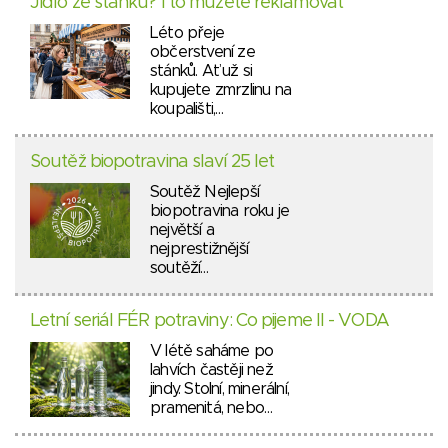
Jídlo ze stánku? I to můžete reklamovat
Léto přeje
občerstvení ze
stánků. Ať už si
kupujete zmrzlinu na
koupališti,…
Soutěž biopotravina slaví 25 let
Soutěž Nejlepší
biopotravina roku je
největší a
nejprestižnější
soutěží…
Letní seriál FÉR potraviny: Co pijeme II - VODA
V létě saháme po
lahvích častěji než
jindy. Stolní, minerální,
pramenitá, nebo…