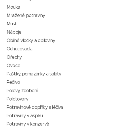
Mouka
Mražené potraviny
Müsli
Nápoje
Obilné vločky a obiloviny
Ochucovadla
Ořechy
Ovoce
Paštiky, pomazánky a saláty
Pečivo
Polevy, zdobení
Polotovary
Potravinové doplňky a léčiva
Potraviny v aspiku
Potraviny v konzervě