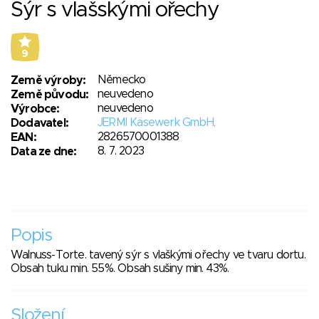
Sýr s vlašskými ořechy
9
Německo
Země výroby:
neuvedeno
Země původu:
neuvedeno
Výrobce:
JERMI Käsewerk GmbH,
Dodavatel:
2826570001388
EAN:
8. 7. 2023
Data ze dne:
Popis
Walnuss-Torte. tavený sýr s vlaškými ořechy ve tvaru dortu.
Obsah tuku min. 55%. Obsah sušiny min. 43%.
Složení