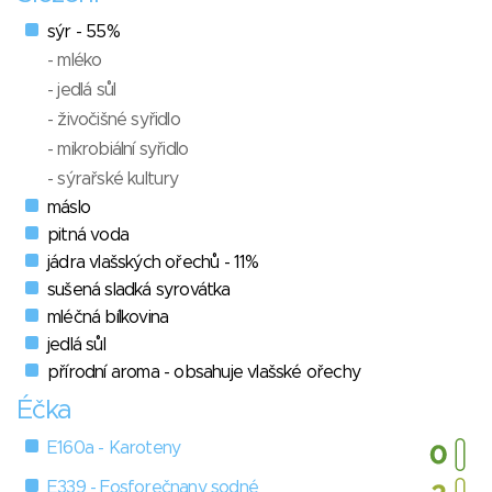
sýr - 55%
- mléko
- jedlá sůl
- živočišné syřidlo
- mikrobiální syřidlo
- sýrařské kultury
máslo
pitná voda
jádra vlašských ořechů - 11%
sušená sladká syrovátka
mléčná bílkovina
jedlá sůl
přírodní aroma - obsahuje vlašské ořechy
Éčka
E160a - Karoteny
E339 - Fosforečnany sodné