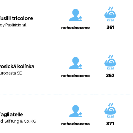
usilli tricolore
ey Pastiricio srl.
361
nehodnoceno
osická kolínka
uropasta SE
362
nehodnoceno
agliatelle
idl Stiftung & Co. KG
371
nehodnoceno