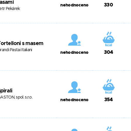
řasami
330
nehodnoceno
etr Pekárek
ortelloni s masem
randi Pastai Italiani
304
nehodnoceno
pirali
ASTON, spol. s.r.o.
354
nehodnoceno