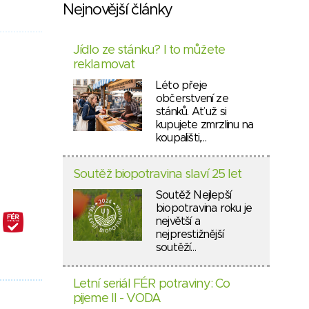
Nejnovější články
Jídlo ze stánku? I to můžete
reklamovat
Léto přeje
občerstvení ze
stánků. Ať už si
kupujete zmrzlinu na
koupališti,…
Soutěž biopotravina slaví 25 let
Soutěž Nejlepší
biopotravina roku je
největší a
nejprestižnější
soutěží…
Letní seriál FÉR potraviny: Co
pijeme II - VODA