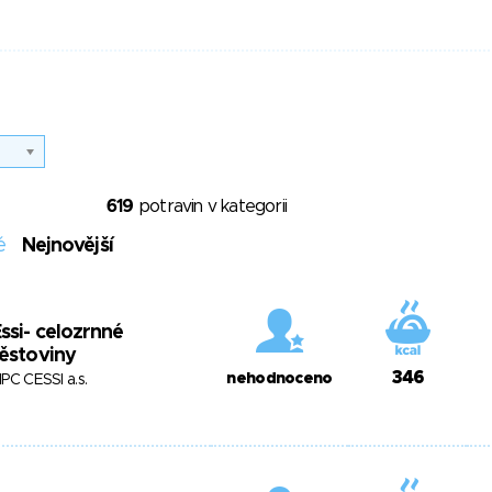
619
potravin v kategorii
é
Nejnovější
ssi- celozrnné
ěstoviny
346
nehodnoceno
PC CESSI a.s.