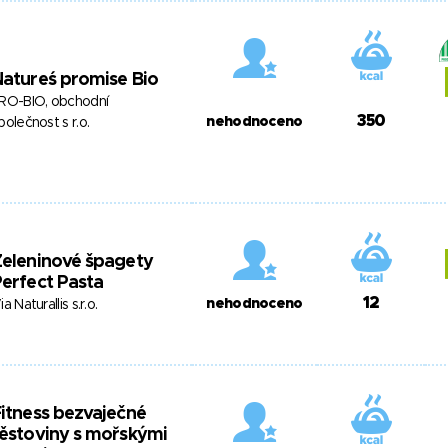
atureś promise Bio
RO-BIO, obchodní
350
nehodnoceno
polečnost s r.o.
eleninové špagety
erfect Pasta
12
nehodnoceno
ia Naturallis s.r.o.
itness bezvaječné
ěstoviny s mořskými