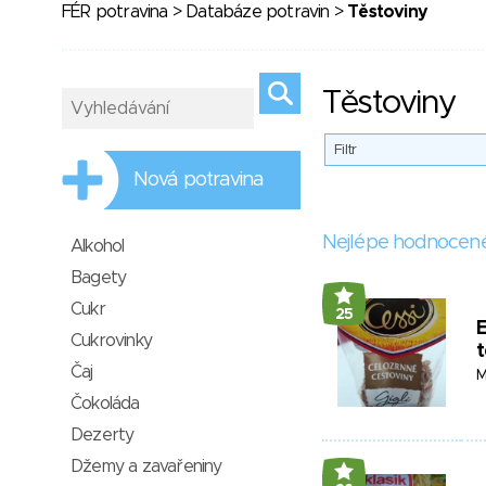
FÉR potravina
>
Databáze potravin
>
Těstoviny
Těstoviny
Filtr
Nová potravina
Nejlépe hodnocen
Alkohol
Bagety
Cukr
25
E
Cukrovinky
t
Čaj
M
Čokoláda
Dezerty
Džemy a zavařeniny