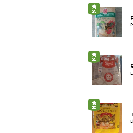
25
F
R
25
R
E
25
T
L