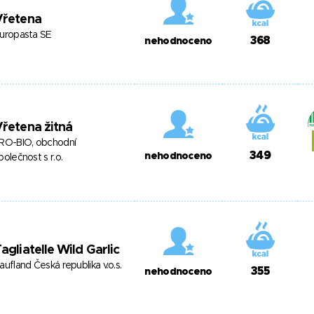
Vřetena
uropasta SE
368
nehodnoceno
řetena žitná
RO-BIO, obchodní
349
nehodnoceno
polečnost s r.o.
agliatelle Wild Garlic
aufland Česká republika v.o.s.
355
nehodnoceno