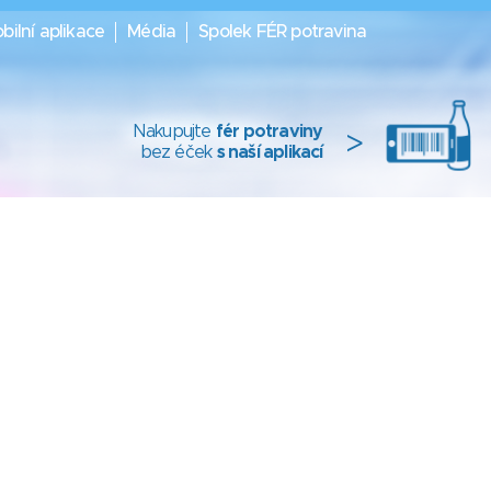
bilní aplikace
Média
Spolek FÉR potravina
Nakupujte
fér potraviny
>
bez éček
s naší aplikací