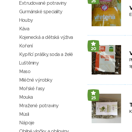
26
Extrudované potraviny
Gurmánské speciality
E
Houby
Káva
Kojenecká a dětská výživa
Koření
20
V
Kypřící prášky, soda a želé
P
Luštěniny
s
Maso
Mléčné výrobky
Mořské řasy
Mouka
25
T
Mražené potraviny
K
Müsli
Nápoje
Obilné vločky a obiloviny