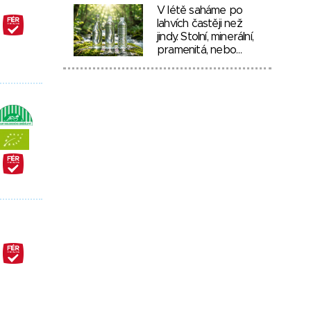
V létě saháme po
lahvích častěji než
jindy. Stolní, minerální,
pramenitá, nebo…