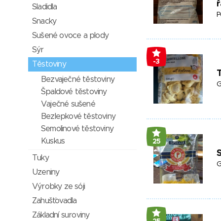
Sladidla
P
Snacky
Sušené ovoce a plody
Sýr
-3
Těstoviny
T
Bezvaječné těstoviny
G
Špaldové těstoviny
Vaječné sušené
Bezlepkové těstoviny
Semolinové těstoviny
Kuskus
25
S
Tuky
G
Uzeniny
Výrobky ze sóji
Zahušťovadla
Základní suroviny