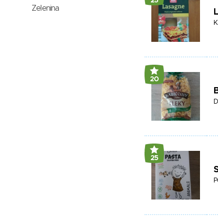
25
Zelenina
K
20
B
D
25
S
P