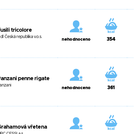
usili tricolore
idl Česká republika v.o.s.
354
nehodnoceno
anzani penne rigate
anzani
361
nehodnoceno
Grahamová vřetena
PC CESSI a.s.