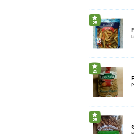
25
F
L
25
P
P
25
M