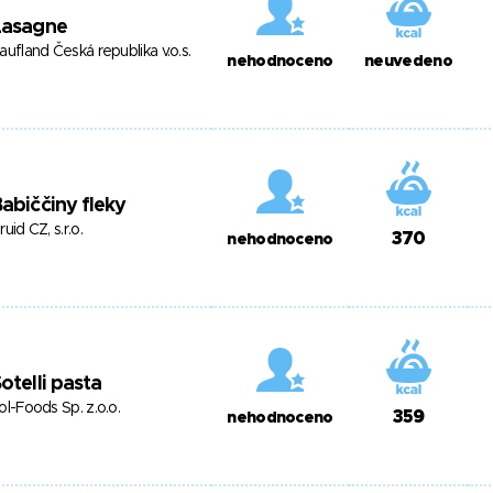
Lasagne
aufland Česká republika v.o.s.
nehodnoceno
neuvedeno
abiččiny fleky
ruid CZ, s.r.o.
370
nehodnoceno
otelli pasta
ol-Foods Sp. z.o.o.
359
nehodnoceno