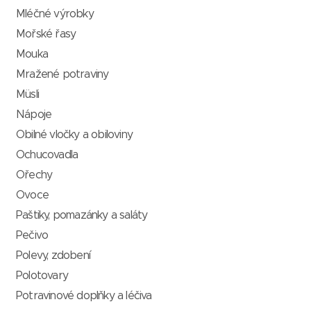
Mléčné výrobky
Mořské řasy
Mouka
Mražené potraviny
Müsli
Nápoje
Obilné vločky a obiloviny
Ochucovadla
Ořechy
Ovoce
Paštiky, pomazánky a saláty
Pečivo
Polevy, zdobení
Polotovary
Potravinové doplňky a léčiva