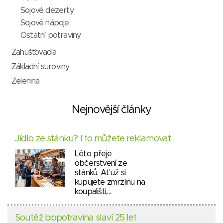
Sojové dezerty
Sojové nápoje
Ostatní potraviny
Zahušťovadla
Základní suroviny
Zelenina
Nejnovější články
Jídlo ze stánku? I to můžete reklamovat
Léto přeje
občerstvení ze
stánků. Ať už si
kupujete zmrzlinu na
koupališti,…
Soutěž biopotravina slaví 25 let