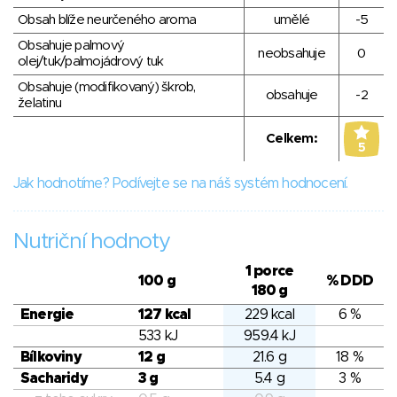
Obsah blíže neurčeného aroma
umělé
-5
Obsahuje palmový
neobsahuje
0
olej/tuk/palmojádrový tuk
Obsahuje (modifikovaný) škrob,
obsahuje
-2
želatinu
Celkem:
5
Jak hodnotíme? Podívejte se na náš systém hodnocení.
Nutriční hodnoty
1 porce
100 g
% DDD
180 g
Energie
127 kcal
229 kcal
6 %
533 kJ
959.4 kJ
Bílkoviny
12 g
21.6 g
18 %
Sacharidy
3 g
5.4 g
3 %