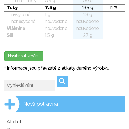
z toho cukry
0.5 g
0.9 g
Tuky
7.5 g
13.5 g
11 %
nasycené
1 g
1.8 g
nenasycené
neuvedeno
neuvedeno
Vláknina
neuvedeno
neuvedeno
Sůl
1.5 g
2.7 g
Navrhnout změnu
* Informace jsou převzaté z etikety daného výrobku
Nová potravina
Alkohol