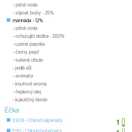
- pitná voda
- sójové boby - 25%
marináda - 12%
- pitná voda
- ochucující složka - 28,5%
- uzená paprika
- černý pepř
- sušená cibule
- jedlá sůl
- aromata
- kouřové aroma
- řepkový olej
- kukuřičný škrob
Éčka
E509 - Chlorid vápenatý
E511 - Chlorid hořečnatý