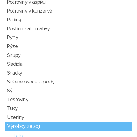
Potraviny v aspiku
Potraviny v konzervě
Puding
Rostlinné alternativy
Ryby
Rýže
Sirupy
Sladidla
Snacky
Sušené ovoce a plody
Sýr
Těstoviny
Tuky
Uzeniny
Výrobky ze sóji
Tofu