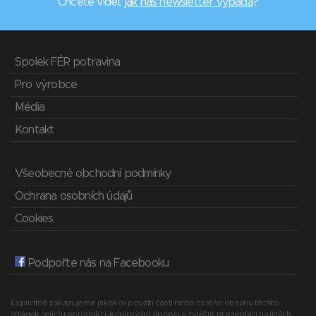
Chcete vidět
jak náš newsletter vypadá
?
Spolek FÉR potravina
Pro výrobce
Média
Kontakt
Všeobecné obchodní podmínky
Ochrana osobních údajů
Cookies
Podpořte nás na Facebooku
Explicitně zakazujeme jakékoli použití části nebo celého obsahu těchto
stránek, jejich reprodukci, kopírování, úpravu a zvláště prezentaci na jiných