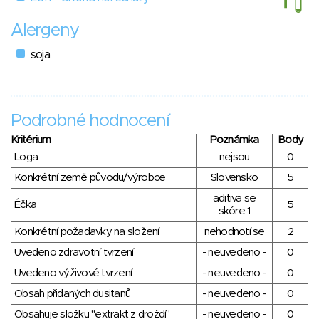
Alergeny
soja
Podrobné hodnocení
Kritérium
Poznámka
Body
Loga
nejsou
0
Konkrétní země původu/výrobce
Slovensko
5
aditiva se
Éčka
5
skóre 1
Konkrétní požadavky na složení
nehodnotí se
2
Uvedeno zdravotní tvrzení
- neuvedeno -
0
Uvedeno výživové tvrzení
- neuvedeno -
0
Obsah přidaných dusitanů
- neuvedeno -
0
Obsahuje složku "extrakt z droždí"
- neuvedeno -
0