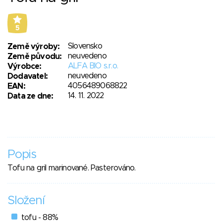
5
Slovensko
Země výroby:
neuvedeno
Země původu:
ALFA BIO s.r.o.
Výrobce:
neuvedeno
Dodavatel:
4056489068822
EAN:
14. 11. 2022
Data ze dne:
Popis
Tofu na gril marinované. Pasterováno.
Složení
tofu - 88%