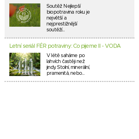
Soutěž Nejlepší
biopotravina roku je
největší a
nejprestižnější
soutěží…
Letní seriál FÉR potraviny: Co pijeme II - VODA
V létě saháme po
lahvích častěji než
jindy. Stolní, minerální,
pramenitá, nebo…