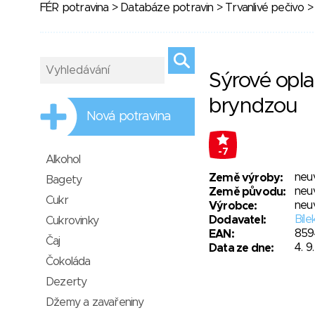
FÉR potravina
>
Databáze potravin
>
Trvanlivé pečivo
> 
Sýrové opla
bryndzou
Nová potravina
-7
Alkohol
neu
Země výroby:
Bagety
neu
Země původu:
Cukr
neu
Výrobce:
Bíle
Dodavatel:
Cukrovinky
859
EAN:
Čaj
4. 9
Data ze dne:
Čokoláda
Dezerty
Džemy a zavařeniny