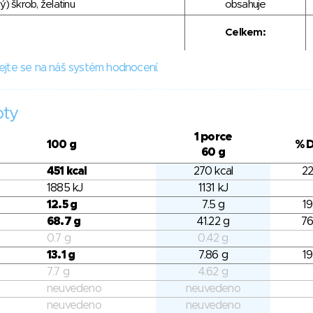
) škrob, želatinu
obsahuje
Celkem:
ejte se na náš systém hodnocení.
oty
1 porce
100 g
% 
60 g
451 kcal
270 kcal
22
1885 kJ
1131 kJ
12.5 g
7.5 g
19
68.7 g
41.22 g
76
0.7 g
0.42 g
13.1 g
7.86 g
19
7.7 g
4.62 g
neuvedeno
neuvedeno
neuvedeno
neuvedeno