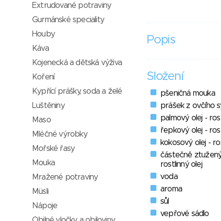
Extrudované potraviny
Gurmánské speciality
Houby
Popis
Káva
Kojenecká a dětská výživa
Složení
Koření
Kypřící prášky, soda a želé
pšeničná mouka
prášek z ovčího s
Luštěniny
palmový olej - rost
Maso
řepkový olej - rost
Mléčné výrobky
kokosový olej - ros
Mořské řasy
částečně ztužený 
Mouka
rostlinný olej
voda
Mražené potraviny
aroma
Müsli
sůl
Nápoje
vepřové sádlo
Obilné vločky a obiloviny