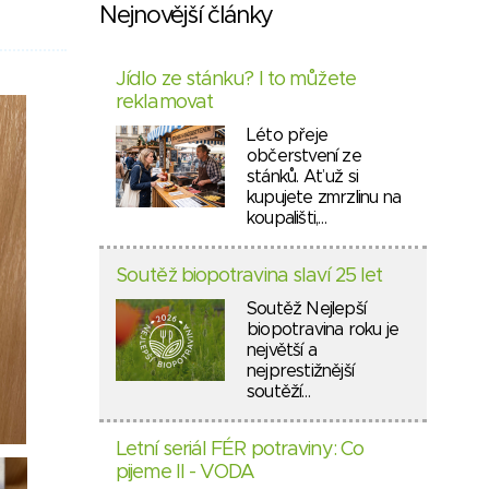
Nejnovější články
Jídlo ze stánku? I to můžete
reklamovat
Léto přeje
občerstvení ze
stánků. Ať už si
kupujete zmrzlinu na
koupališti,…
Soutěž biopotravina slaví 25 let
Soutěž Nejlepší
biopotravina roku je
největší a
nejprestižnější
soutěží…
Letní seriál FÉR potraviny: Co
pijeme II - VODA