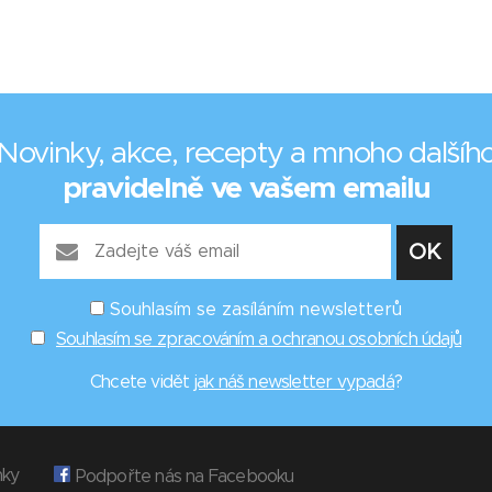
Novinky, akce, recepty a mnoho dalšíh
pravidelně ve vašem emailu
Souhlasím se zasíláním newsletterů
Souhlasím se zpracováním a ochranou osobních údajů
Chcete vidět
jak náš newsletter vypadá
?
nky
Podpořte nás na Facebooku