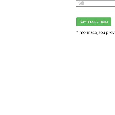
Sůl
Navrhnout změnu
* Informace jsou pře