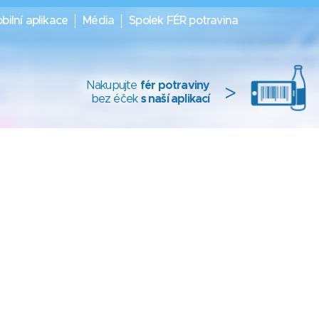
bilní aplikace
Média
Spolek FÉR potravina
Nakupujte
fér potraviny
>
bez éček
s naší aplikací