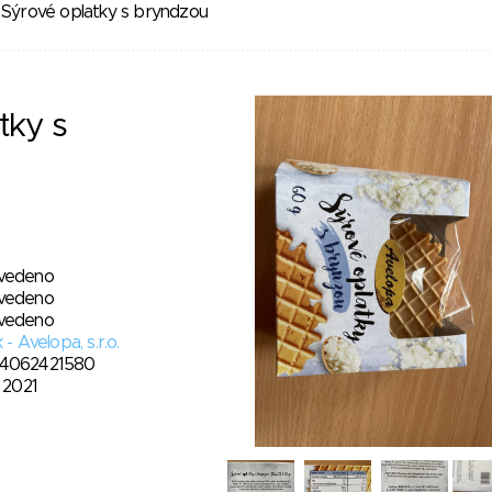
Sýrové oplatky s bryndzou
tky s
vedeno
vedeno
vedeno
k - Avelopa, s.r.o.
4062421580
. 2021