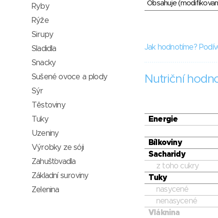
Obsahuje (modifikovaný
Ryby
Rýže
Sirupy
Jak hodnotíme? Podív
Sladidla
Snacky
Sušené ovoce a plody
Nutriční hodn
Sýr
Těstoviny
Energie
Tuky
Uzeniny
Bílkoviny
Výrobky ze sóji
Sacharidy
Zahušťovadla
z toho cukry
Základní suroviny
Tuky
nasycené
Zelenina
nenasycené
Vláknina