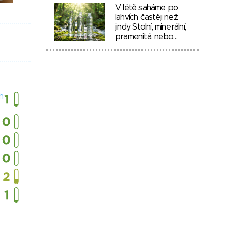
V létě saháme po
lahvích častěji než
jindy. Stolní, minerální,
pramenitá, nebo…
h