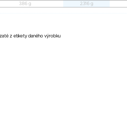
3.86 g
2.316 g
vzaté z etikety daného výrobku