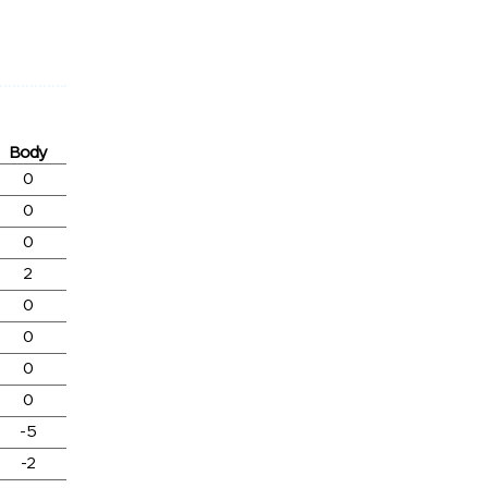
Body
0
0
0
2
0
0
0
0
-5
-2