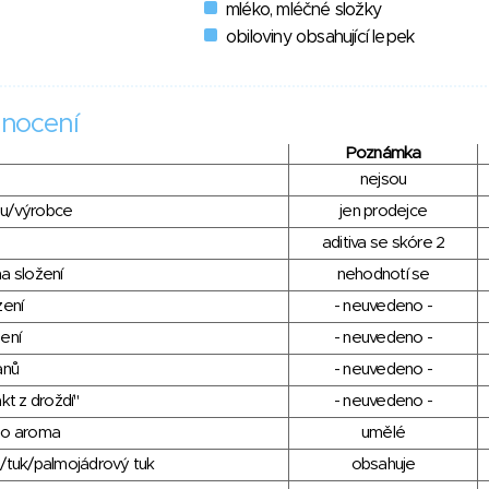
mléko, mléčné složky
obiloviny obsahující lepek
nocení
Poznámka
nejsou
du/výrobce
jen prodejce
aditiva se skóre 2
a složení
nehodnotí se
zení
- neuvedeno -
ení
- neuvedeno -
anů
- neuvedeno -
kt z droždí"
- neuvedeno -
ho aroma
umělé
/tuk/palmojádrový tuk
obsahuje