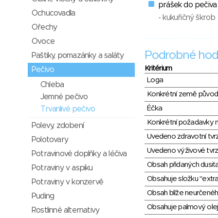
prášek do pečiva
Ochucovadla
- kukuřičný škrob
Ořechy
Ovoce
Podrobné hod
Paštiky, pomazánky a saláty
Kritérium
Pečivo
Loga
Chleba
Konkrétní země půvo
Jemné pečivo
Éčka
Trvanlivé pečivo
Konkrétní požadavky n
Polevy, zdobení
Uvedeno zdravotní tvr
Polotovary
Uvedeno výživové tvrz
Potravinové doplňky a léčiva
Obsah přidaných dusit
Potraviny v aspiku
Obsahuje složku "extra
Potraviny v konzervě
Obsah blíže neurčené
Puding
Obsahuje palmový olej
Rostlinné alternativy