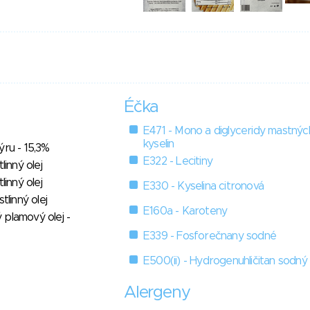
Éčka
E471 - Mono a diglyceridy mastnýc
kyselin
ýru - 15,3%
E322 - Lecitiny
linný olej
linný olej
E330 - Kyselina citronová
tlinný olej
E160a - Karoteny
plamový olej -
E339 - Fosforečnany sodné
E500(ii) - Hydrogenuhličitan sodný
Alergeny