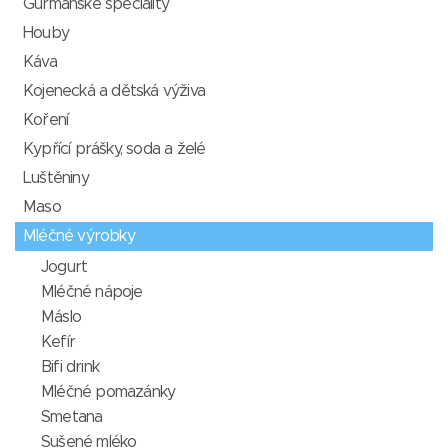
Gurmánské speciality
Houby
Káva
Kojenecká a dětská výživa
Koření
Kypřící prášky, soda a želé
Luštěniny
Maso
Mléčné výrobky
Jogurt
Mléčné nápoje
Máslo
Kefír
Bifi drink
Mléčné pomazánky
Smetana
Sušené mléko