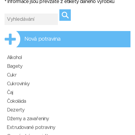
* Informace jsou převzaté z etikety daného výrobku
Nová potravina
Alkohol
Bagety
Cukr
Cukrovinky
Čaj
Čokoláda
Dezerty
Džemy a zavařeniny
Extrudované potraviny