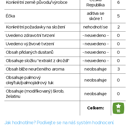
Konkrétní země původu/výrobce
6
Republika
aditiva se
Éčka
5
skóre 1
Konkrétní požadavky na složení
nehodnotí se
2
Uvedeno zdravotní tvrzení
- neuvedeno -
0
Uvedeno výživové tvrzení
- neuvedeno -
0
Obsah přidaných dusitanů
- neuvedeno -
0
Obsahuje složku "extrakt z droždí"
- neuvedeno -
0
Obsah blíže neurčeného aroma
neobsahuje
3
Obsahuje palmový
neobsahuje
0
olej/tuk/palmojádrový tuk
Obsahuje (modifikovaný) škrob,
neobsahuje
0
želatinu
Celkem:
16
Jak hodnotíme? Podívejte se na náš systém hodnocení.