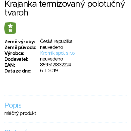
Krajanka termizovaný polotučný
tvaroh
16
Česká republika
Země výroby:
neuvedeno
Země původu:
Kromilk spol. s r.o.
Výrobce:
neuvedeno
Dodavatel:
8595121832224
EAN:
6. 1. 2019
Data ze dne:
Popis
mléčný produkt