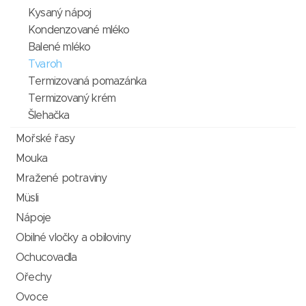
Kysaný nápoj
Kondenzované mléko
Balené mléko
Tvaroh
Termizovaná pomazánka
Termizovaný krém
Šlehačka
Mořské řasy
Mouka
Mražené potraviny
Müsli
Nápoje
Obilné vločky a obiloviny
Ochucovadla
Ořechy
Ovoce