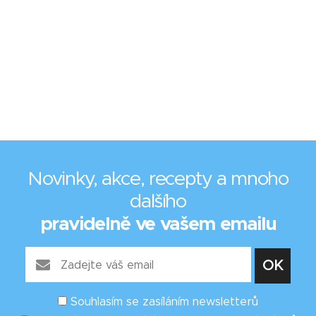
Novinky, akce, recepty a mnoho
dalšího
pravidelně ve vašem emailu
Souhlasím se zasíláním newsletterů