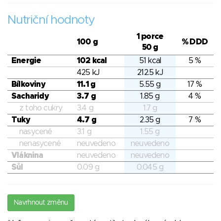
Nutriční hodnoty
1 porce
100 g
% DDD
50 g
Energie
102 kcal
51 kcal
5 %
425 kJ
212.5 kJ
Bílkoviny
11.1 g
5.55 g
17 %
Sacharidy
3.7 g
1.85 g
4 %
z toho cukry
3.4 g
1.7 g
Tuky
4.7 g
2.35 g
7 %
nasycené
3.1 g
1.55 g
nenasycené
neuvedeno
neuvedeno
Vláknina
neuvedeno
neuvedeno
Sůl
0.09 g
0.045 g
Navrhnout změnu