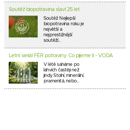
Soutěž biopotravina slaví 25 let
Soutěž Nejlepší
biopotravina roku je
největší a
nejprestižnější
soutěží…
Letní seriál FÉR potraviny: Co pijeme II - VODA
V létě saháme po
lahvích častěji než
jindy. Stolní, minerální,
pramenitá, nebo…