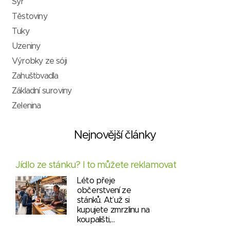
Sýr
Těstoviny
Tuky
Uzeniny
Výrobky ze sóji
Zahušťovadla
Základní suroviny
Zelenina
Nejnovější články
Jídlo ze stánku? I to můžete reklamovat
Léto přeje
občerstvení ze
stánků. Ať už si
kupujete zmrzlinu na
koupališti,…