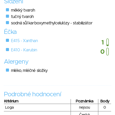
Složení
měkký tvaroh
tučný tvaroh
sodná sůl karboxymethylcelulózy - stabilizátor
Éčka
E415 - Xanthan
E410 - Karubin
Alergeny
mléko, mléčné složky
Podrobné hodnocení
Kritérium
Poznámka
Body
Loga
nejsou
0
Česká