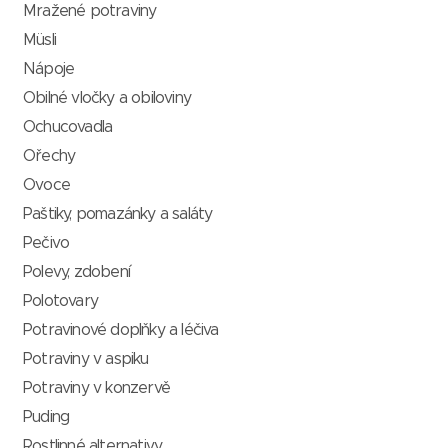
Mražené potraviny
Müsli
Nápoje
Obilné vločky a obiloviny
Ochucovadla
Ořechy
Ovoce
Paštiky, pomazánky a saláty
Pečivo
Polevy, zdobení
Polotovary
Potravinové doplňky a léčiva
Potraviny v aspiku
Potraviny v konzervě
Puding
Rostlinné alternativy