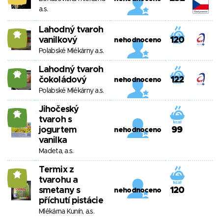
a.s.
Lahodný tvaroh
14
vanilkový
120
nehodnoceno
Polabské Mlékárny a.s.
Lahodný tvaroh
19
čokoládový
122
nehodnoceno
Polabské Mlékárny a.s.
Jihočeský
16
tvaroh s
jogurtem
99
nehodnoceno
vanilka
Madeta, a.s.
Termix z
11
tvarohu a
smetany s
120
nehodnoceno
příchutí pistácie
Mlékárna Kunín, a.s.