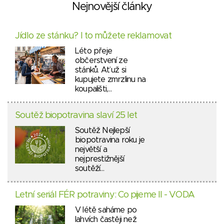
Nejnovější články
Jídlo ze stánku? I to můžete reklamovat
Léto přeje
občerstvení ze
stánků. Ať už si
kupujete zmrzlinu na
koupališti,…
Soutěž biopotravina slaví 25 let
Soutěž Nejlepší
biopotravina roku je
největší a
nejprestižnější
soutěží…
Letní seriál FÉR potraviny: Co pijeme II - VODA
V létě saháme po
lahvích častěji než