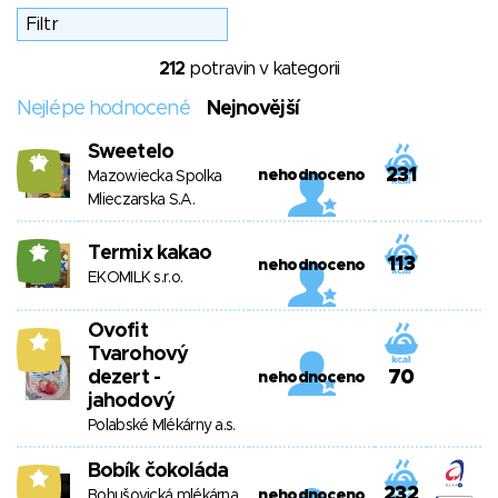
212
potravin v kategorii
Nejlépe hodnocené
Nejnovější
Sweetelo
10
231
nehodnoceno
Mazowiecka Spolka
Mlieczarska S.A.
Termix kakao
16
113
nehodnoceno
EKOMILK s.r.o.
Ovofit
6
Tvarohový
dezert -
70
nehodnoceno
jahodový
Polabské Mlékárny a.s.
Bobík čokoláda
9
232
Bohušovická mlékárna
nehodnoceno