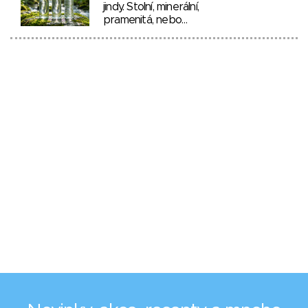
jindy. Stolní, minerální,
pramenitá, nebo…