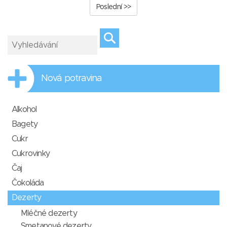
Poslední >>
Nová potravina
Alkohol
Bagety
Cukr
Cukrovinky
Čaj
Čokoláda
Dezerty
Mléčné dezerty
Smetanové dezerty