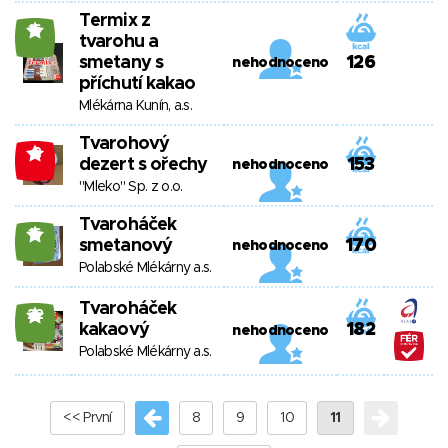
Termix z
16
tvarohu a
smetany s
126
nehodnoceno
příchutí kakao
Mlékárna Kunín, a.s.
Tvarohový
-2
dezert s ořechy
153
nehodnoceno
"Mleko" Sp. z o.o.
Tvaroháček
16
smetanový
170
nehodnoceno
Polabské Mlékárny a.s.
Tvaroháček
22
kakaový
182
nehodnoceno
Polabské Mlékárny a.s.
<< První
8
9
10
11