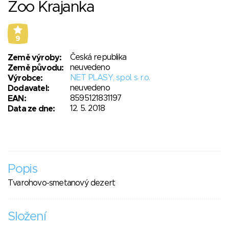
Zoo Krajanka
9
Česká republika
Země výroby:
neuvedeno
Země původu:
NET PLASY, spol. s r.o.
Výrobce:
neuvedeno
Dodavatel:
8595121831197
EAN:
12. 5. 2018
Data ze dne:
Popis
Tvarohovo-smetanový dezert
Složení