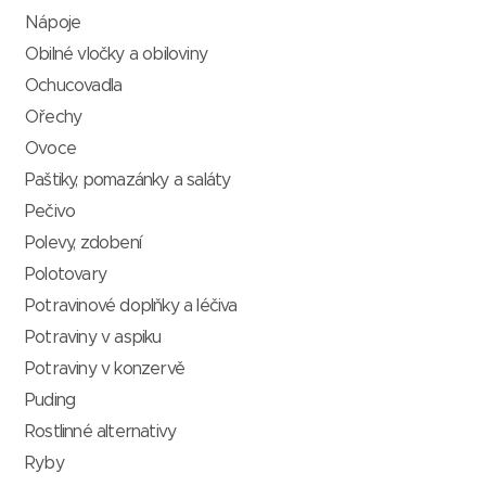
Nápoje
Obilné vločky a obiloviny
Ochucovadla
Ořechy
Ovoce
Paštiky, pomazánky a saláty
Pečivo
Polevy, zdobení
Polotovary
Potravinové doplňky a léčiva
Potraviny v aspiku
Potraviny v konzervě
Puding
Rostlinné alternativy
Ryby