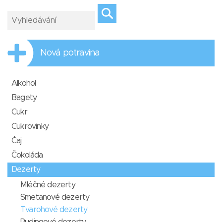
Nová potravina
Alkohol
Bagety
Cukr
Cukrovinky
Čaj
Čokoláda
Dezerty
Mléčné dezerty
Smetanové dezerty
Tvarohové dezerty