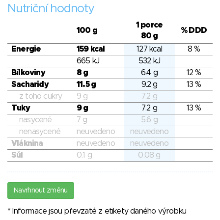
Nutriční hodnoty
1 porce
100 g
% DDD
80 g
Energie
159 kcal
127 kcal
8 %
665 kJ
532 kJ
Bílkoviny
8 g
6.4 g
12 %
Sacharidy
11.5 g
9.2 g
13 %
z toho cukry
9 g
7.2 g
Tuky
9 g
7.2 g
13 %
nasycené
7 g
5.6 g
nenasycené
neuvedeno
neuvedeno
Vláknina
neuvedeno
neuvedeno
Sůl
0.1 g
0.08 g
Navrhnout změnu
* Informace jsou převzaté z etikety daného výrobku