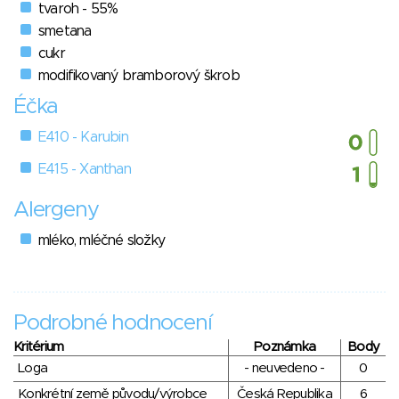
tvaroh - 55%
smetana
cukr
modifikovaný bramborový škrob
Éčka
E410 - Karubin
E415 - Xanthan
Alergeny
mléko, mléčné složky
Podrobné hodnocení
Kritérium
Poznámka
Body
Loga
- neuvedeno -
0
Konkrétní země původu/výrobce
Česká Republika
6