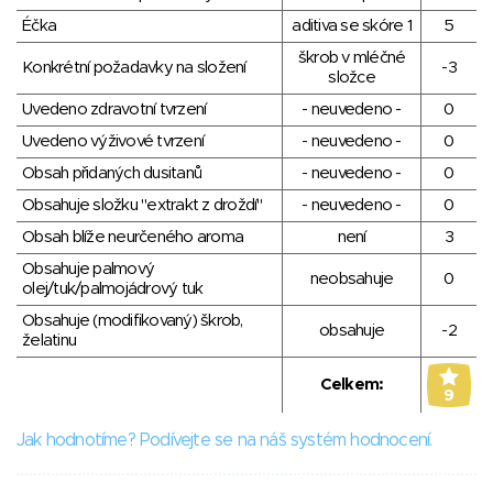
Éčka
aditiva se skóre 1
5
škrob v mléčné
Konkrétní požadavky na složení
-3
složce
Uvedeno zdravotní tvrzení
- neuvedeno -
0
Uvedeno výživové tvrzení
- neuvedeno -
0
Obsah přidaných dusitanů
- neuvedeno -
0
Obsahuje složku "extrakt z droždí"
- neuvedeno -
0
Obsah blíže neurčeného aroma
není
3
Obsahuje palmový
neobsahuje
0
olej/tuk/palmojádrový tuk
Obsahuje (modifikovaný) škrob,
obsahuje
-2
želatinu
Celkem:
9
Jak hodnotíme? Podívejte se na náš systém hodnocení.