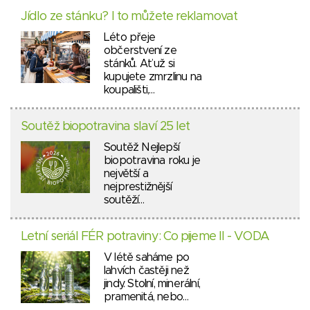
Jídlo ze stánku? I to můžete reklamovat
Léto přeje
občerstvení ze
stánků. Ať už si
kupujete zmrzlinu na
koupališti,…
Soutěž biopotravina slaví 25 let
Soutěž Nejlepší
biopotravina roku je
největší a
nejprestižnější
soutěží…
Letní seriál FÉR potraviny: Co pijeme II - VODA
V létě saháme po
lahvích častěji než
jindy. Stolní, minerální,
pramenitá, nebo…