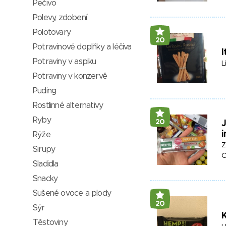
Pečivo
Polevy, zdobení
Polotovary
20
Potravinové doplňky a léčiva
I
Potraviny v aspiku
L
Potraviny v konzervě
Puding
Rostlinné alternativy
Ryby
20
J
i
Rýže
Z
Sirupy
Sladidla
Snacky
Sušené ovoce a plody
20
Sýr
K
Těstoviny