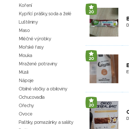
Koření
20
Kypřící prášky, soda a želé
B
Luštěniny
D
Maso
Mléčné výrobky
Mořské řasy
Mouka
20
Mražené potraviny
E
Müsli
E
Nápoje
Obilné vločky a obiloviny
Ochucovadla
Ořechy
20
Ovoce
D
Paštiky, pomazánky a saláty