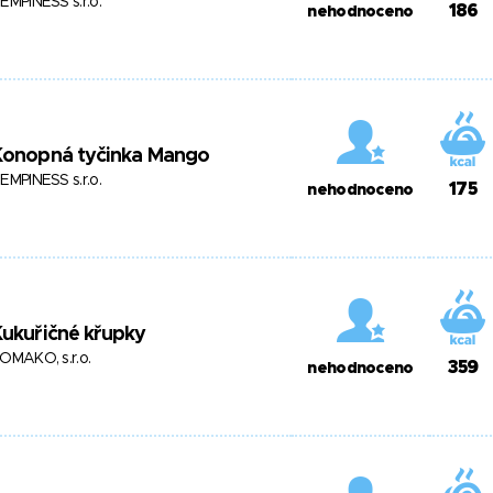
EMPINESS s.r.o.
186
nehodnoceno
Konopná tyčinka Mango
EMPINESS s.r.o.
175
nehodnoceno
ukuřičné křupky
OMAKO, s.r.o.
359
nehodnoceno