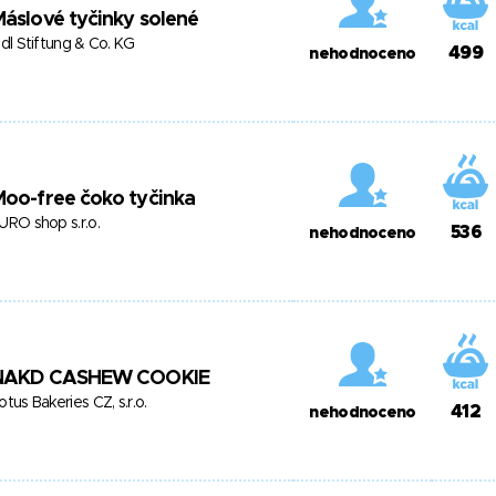
áslové tyčinky solené
idl Stiftung & Co. KG
499
nehodnoceno
oo-free čoko tyčinka
URO shop s.r.o.
536
nehodnoceno
NAKD CASHEW COOKIE
otus Bakeries CZ, s.r.o.
412
nehodnoceno