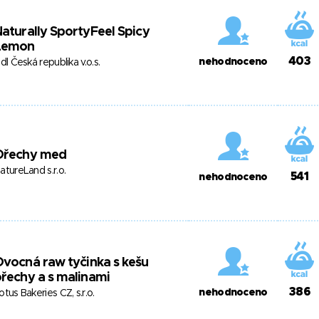
aturally SportyFeel Spicy
Lemon
403
nehodnoceno
idl Česká republika v.o.s.
Ořechy med
atureLand s.r.o.
541
nehodnoceno
vocná raw tyčinka s kešu
řechy a s malinami
386
nehodnoceno
otus Bakeries CZ, s.r.o.