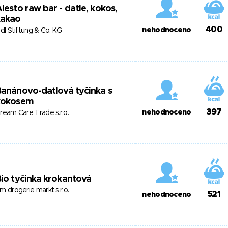
lesto raw bar - datle, kokos,
kakao
400
nehodnoceno
idl Stiftung & Co. KG
anánovo-datlová tyčinka s
kokosem
397
nehodnoceno
ream Care Trade s.r.o.
io tyčinka krokantová
m drogerie markt s.r.o.
521
nehodnoceno