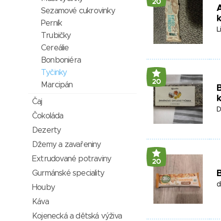
20
A
Sezamové cukrovinky
Perník
L
Trubičky
Cereálie
Bonboniéra
Tyčinky
20
Marcipán
B
Čaj
D
Čokoláda
Dezerty
Džemy a zavařeniny
Extrudované potraviny
20
Gurmánské speciality
B
d
Houby
Káva
Kojenecká a dětská výživa