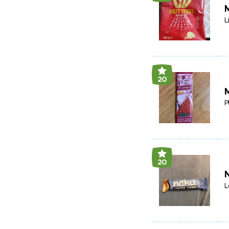
M
L
20
M
P
20
L