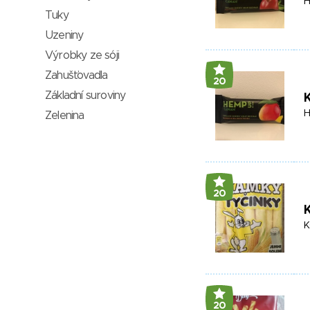
H
Tuky
Uzeniny
Výrobky ze sóji
Zahušťovadla
20
Základní suroviny
H
Zelenina
20
K
K
20