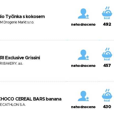
io Tyčinka s kokosem
M Drogerie Markt s.r.o.
492
nehodnoceno
RI Exclusive Grissini
RI BAKERY, a.s.
457
nehodnoceno
CHOCO CEREAL BARS banana
ECATHLON S.A.
430
nehodnoceno