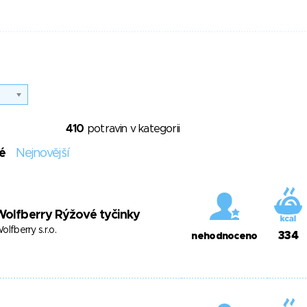
410
potravin v kategorii
é
Nejnovější
olfberry Rýžové tyčinky
olfberry s.r.o.
334
nehodnoceno