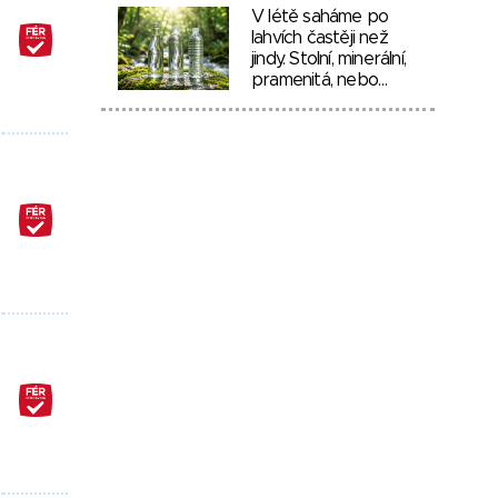
V létě saháme po
lahvích častěji než
jindy. Stolní, minerální,
pramenitá, nebo…