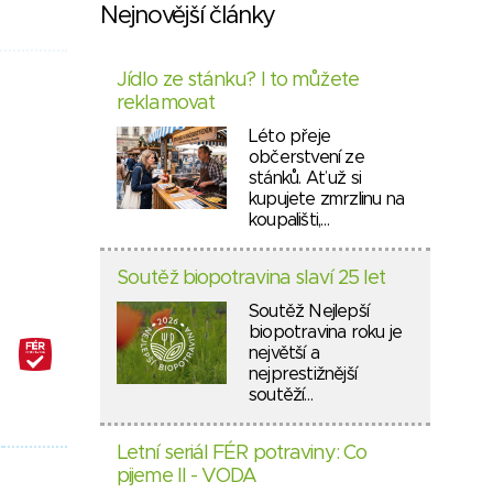
Nejnovější články
Jídlo ze stánku? I to můžete
reklamovat
Léto přeje
občerstvení ze
stánků. Ať už si
kupujete zmrzlinu na
koupališti,…
Soutěž biopotravina slaví 25 let
Soutěž Nejlepší
biopotravina roku je
největší a
nejprestižnější
soutěží…
Letní seriál FÉR potraviny: Co
pijeme II - VODA