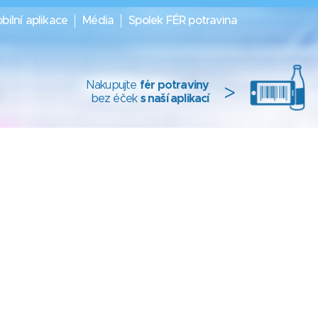
bilní aplikace
Média
Spolek FÉR potravina
Nakupujte
fér potraviny
>
bez éček
s naší aplikací