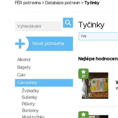
FÉR potravina
>
Databáze potravin
>
Tyčinky
Tyčinky
Filtr
Nová potravina
Nejlépe hodnocen
Alkohol
Bagety
Cukr
21
W
Cukrovinky
W
Žvýkačky
Sušenky
Piškoty
Bonbóny
Müsli tyčinky