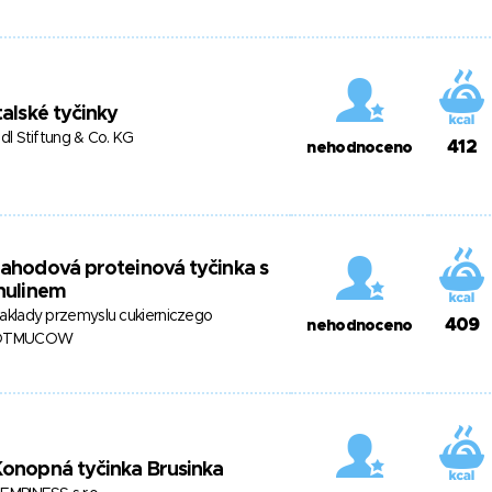
talské tyčinky
idl Stiftung & Co. KG
412
nehodnoceno
ahodová proteinová tyčinka s
nulinem
aklady przemyslu cukierniczego
409
nehodnoceno
OTMUCOW
onopná tyčinka Brusinka