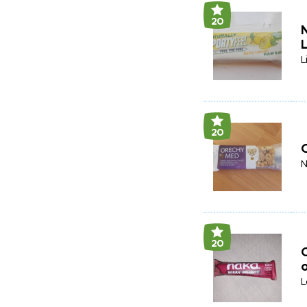
20
N
L
20
N
20
O
o
L