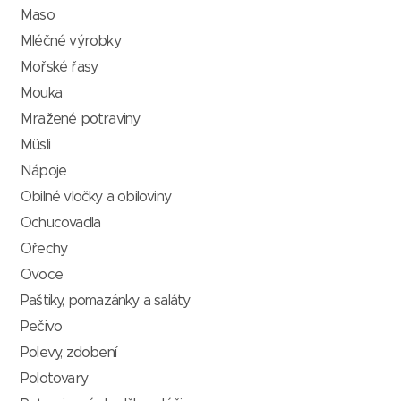
Maso
Mléčné výrobky
Mořské řasy
Mouka
Mražené potraviny
Müsli
Nápoje
Obilné vločky a obiloviny
Ochucovadla
Ořechy
Ovoce
Paštiky, pomazánky a saláty
Pečivo
Polevy, zdobení
Polotovary