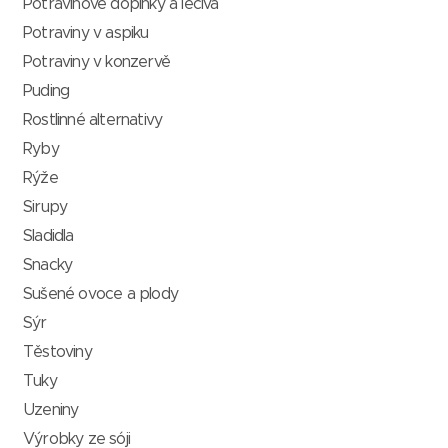
Potravinové doplňky a léčiva
Potraviny v aspiku
Potraviny v konzervě
Puding
Rostlinné alternativy
Ryby
Rýže
Sirupy
Sladidla
Snacky
Sušené ovoce a plody
Sýr
Těstoviny
Tuky
Uzeniny
Výrobky ze sóji