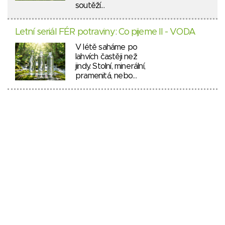
soutěží…
Letní seriál FÉR potraviny: Co pijeme II - VODA
V létě saháme po
lahvích častěji než
jindy. Stolní, minerální,
pramenitá, nebo…