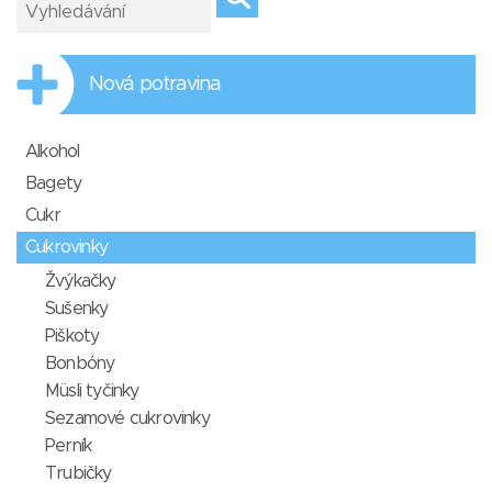
Nová potravina
Alkohol
Bagety
Cukr
Cukrovinky
Žvýkačky
Sušenky
Piškoty
Bonbóny
Müsli tyčinky
Sezamové cukrovinky
Perník
Trubičky