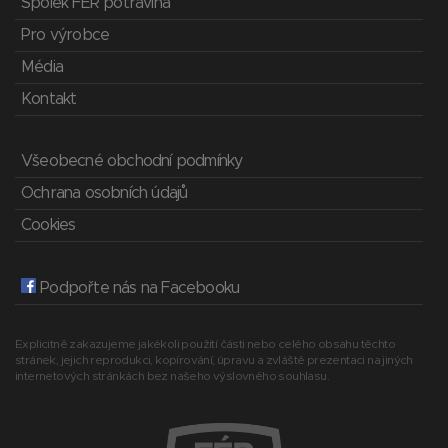
Spolek FÉR potravina
Pro výrobce
Média
Kontakt
Všeobecné obchodní podmínky
Ochrana osobních údajů
Cookies
Podpořte nás na Facebooku
Explicitně zakazujeme jakékoli použití části nebo celého obsahu těchto
stránek, jejich reprodukci, kopírování, úpravu a zvláště prezentaci na jiných
internetových stránkách bez našeho výslovného souhlasu.