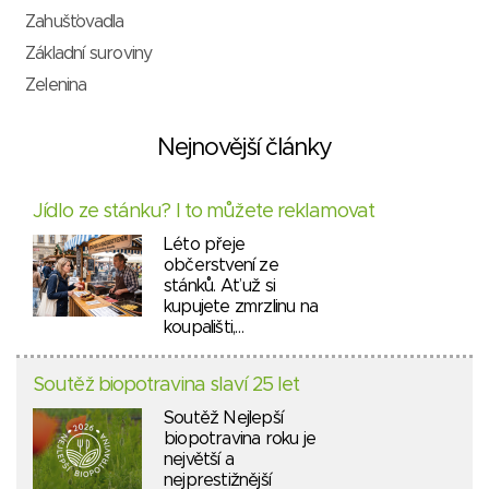
Zahušťovadla
Základní suroviny
Zelenina
Nejnovější články
Jídlo ze stánku? I to můžete reklamovat
Léto přeje
občerstvení ze
stánků. Ať už si
kupujete zmrzlinu na
koupališti,…
Soutěž biopotravina slaví 25 let
Soutěž Nejlepší
biopotravina roku je
největší a
nejprestižnější