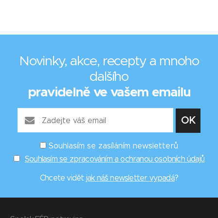
Novinky, akce, recepty a mnoho
dalšího
pravidelně ve vašem emailu
Souhlasím se zasíláním newsletterů
Souhlasím se zpracováním a ochranou osobních údajů
Chcete vidět
jak náš newsletter vypadá
?