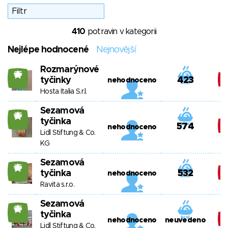
410
potravin v kategorii
Nejlépe hodnocené
Nejnovější
Rozmarýnové
25
tyčinky
423
nehodnoceno
Hosta Italia S.r.l.
Sezamová
25
tyčinka
574
nehodnoceno
Lidl Stiftung & Co.
KG
Sezamová
25
tyčinka
532
nehodnoceno
Ravita s.r.o.
Sezamová
25
tyčinka
nehodnoceno
neuvedeno
Lidl Stiftung & Co.