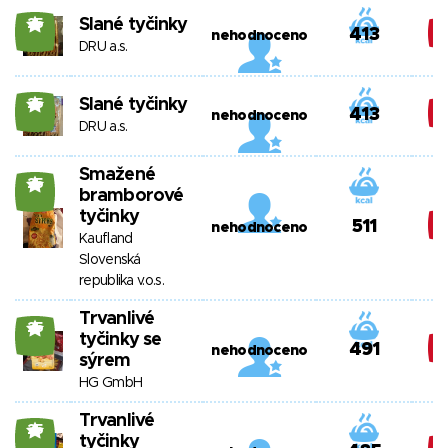
Slané tyčinky
25
413
nehodnoceno
DRU a.s.
Slané tyčinky
25
413
nehodnoceno
DRU a.s.
Smažené
25
bramborové
tyčinky
511
nehodnoceno
Kaufland
Slovenská
republika v.o.s.
Trvanlivé
25
tyčinky se
491
nehodnoceno
sýrem
HG GmbH
Trvanlivé
25
tyčinky