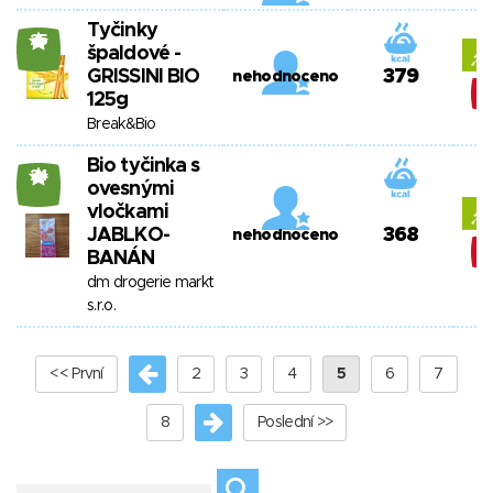
Tyčinky
25
špaldové -
GRISSINI BIO
379
nehodnoceno
125g
Break&Bio
Bio tyčinka s
24
ovesnými
vločkami
JABLKO-
368
nehodnoceno
BANÁN
dm drogerie markt
s.r.o.
<< První
2
3
4
5
6
7
8
Poslední >>