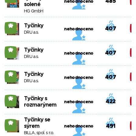
485
nehodnoceno
solené
HG GmbH
Tyčinky
25
407
nehodnoceno
DRU a.s.
Tyčinky
25
407
nehodnoceno
DRU a.s.
Tyčinky
25
407
nehodnoceno
DRU a.s.
Tyčinky s
25
422
nehodnoceno
rozmarýnem
Tyčinky se
25
sýrem
491
nehodnoceno
BILLA, spol. s r.o.