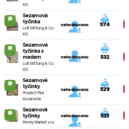
KG
Sezamová
25
tyčinka
574
nehodnoceno
Lidl Stiftung & Co.
KG
Sezamová
25
tyčinka s
medem
532
nehodnoceno
Lidl Stiftung & Co.
KG
Sezamové
25
tyčinky
529
nehodnoceno
Product Plus
Kozanecki
Sezamové
25
tyčinky
533
nehodnoceno
Penny Market s.r.o.