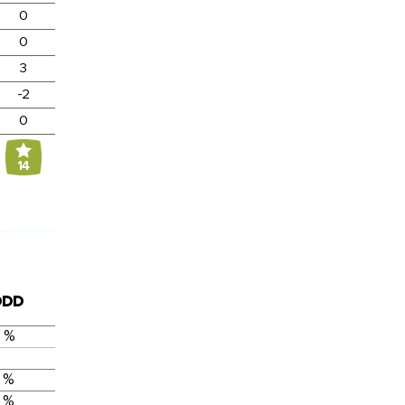
0
0
3
-2
0
14
DDD
 %
 %
 %