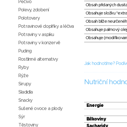
Pečivo
Obsah přidaných dusit
Polevy, zdobení
Obsahuje složku "extra
Polotovary
Obsah blíže neurčené
Potravinové doplňky a léčiva
Obsahuje palmový olej
Potraviny v aspiku
Obsahuje (modifikovaný
Potraviny v konzervě
Puding
Rostlinné alternativy
Jak hodnotíme? Podív
Ryby
Rýže
Nutriční hodn
Sirupy
Sladidla
Snacky
Energie
Sušené ovoce a plody
Sýr
Bílkoviny
Těstoviny
Sacharidy