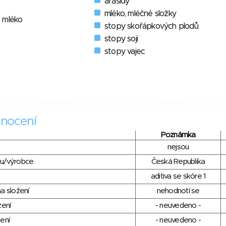
arašídy
mléko, mléčné složky
 mléko
stopy skořápkových plodů
stopy soji
stopy vajec
nocení
Poznámka
nejsou
du/výrobce
Česká Republika
aditiva se skóre 1
a složení
nehodnotí se
zení
- neuvedeno -
ení
- neuvedeno -