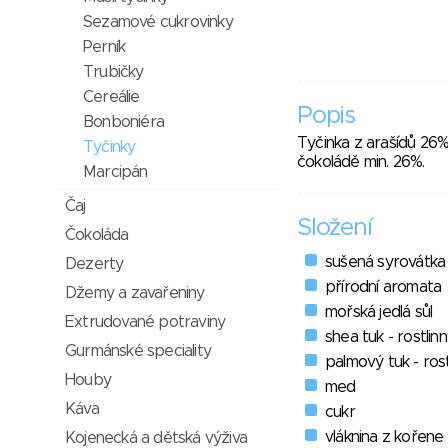
Sezamové cukrovinky
Perník
Trubičky
Cereálie
Popis
Bonboniéra
Tyčinka z arašídů 26
Tyčinky
čokoládě min. 26%.
Marcipán
Čaj
Složení
Čokoláda
sušená syrovátka
Dezerty
přírodní aromata
Džemy a zavařeniny
mořská jedlá sůl
Extrudované potraviny
shea tuk - rostlin
Gurmánské speciality
palmový tuk - rost
Houby
med
Káva
cukr
vláknina z kořene
Kojenecká a dětská výživa