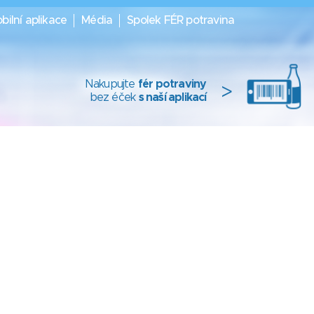
bilní aplikace
Média
Spolek FÉR potravina
Nakupujte
fér potraviny
>
bez éček
s naší aplikací