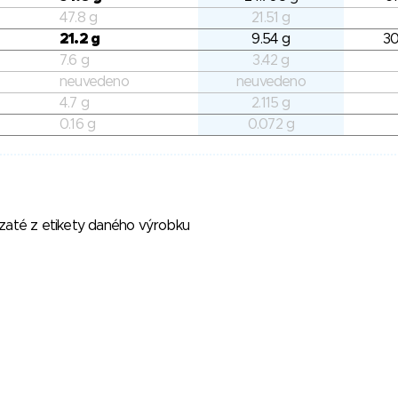
47.8 g
21.51 g
21.2 g
9.54 g
30
7.6 g
3.42 g
neuvedeno
neuvedeno
4.7 g
2.115 g
0.16 g
0.072 g
vzaté z etikety daného výrobku