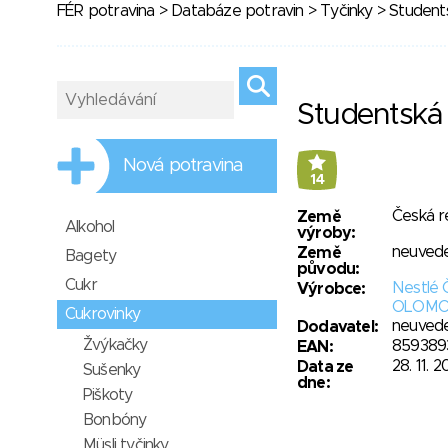
FÉR potravina
>
Databáze potravin
>
Tyčinky
> Student
Studentská
Nová potravina
14
Česká r
Země
Alkohol
výroby:
neuved
Země
Bagety
původu:
Cukr
Nestlé 
Výrobce:
OLOM
Cukrovinky
neuved
Dodavatel:
Žvýkačky
859389
EAN:
28. 11. 
Data ze
Sušenky
dne:
Piškoty
Bonbóny
Müsli tyčinky