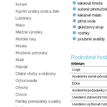
kakaová hmota
Koření
sušené plnotučné
Kypřící prášky, soda a želé
kakaové máslo
Luštěniny
pitná voda
Maso
glukózový sirup
Mléčné výrobky
rozinky
Mořské řasy
pražené arašídy
Mouka
Mražené potraviny
Podrobné hod
Müsli
Kritérium
Nápoje
Loga
Obilné vločky a obiloviny
Konkrétní země půvo
Ochucovadla
Éčka
Ořechy
Konkrétní požadavky n
Ovoce
Uvedeno zdravotní tvr
Paštiky, pomazánky a saláty
Uvedeno výživové tvrz