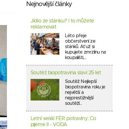
Nejnovější články
Jídlo ze stánku? I to můžete
reklamovat
Léto přeje
občerstvení ze
stánků. Ať už si
kupujete zmrzlinu na
koupališti,…
Soutěž biopotravina slaví 25 let
Soutěž Nejlepší
biopotravina roku je
největší a
nejprestižnější
soutěží…
Letní seriál FÉR potraviny: Co
pijeme II - VODA