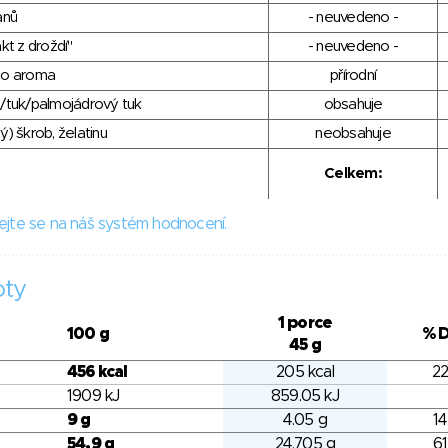
anů
- neuvedeno -
kt z droždí"
- neuvedeno -
ho aroma
přírodní
/tuk/palmojádrový tuk
obsahuje
) škrob, želatinu
neobsahuje
Celkem:
ejte se na náš systém hodnocení.
oty
1 porce
100 g
% 
45 g
456 kcal
205 kcal
22
1909 kJ
859.05 kJ
9 g
4.05 g
14
54.9 g
24.705 g
61