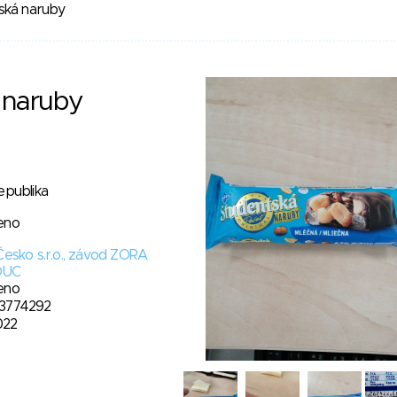
ská naruby
 naruby
epublika
eno
Česko s.r.o., závod ZORA
OUC
eno
3774292
2022