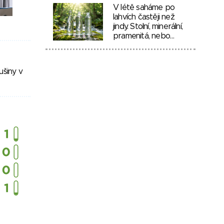
V létě saháme po
lahvích častěji než
jindy. Stolní, minerální,
pramenitá, nebo…
ušiny v