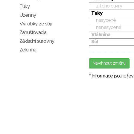
z toho cukry
Tuky
Tuky
Uzeniny
nasycené
Výrobky ze sóji
nenasycené
Zahušťovadla
Vláknina
Základní suroviny
Sůl
Zelenina
Navrhnout změnu
* Informace jsou pře