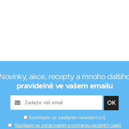
Novinky, akce, recepty a mnoho dalšíh
pravidelně ve vašem emailu
Souhlasím se zasíláním newsletterů
Souhlasím se zpracováním a ochranou osobních údajů