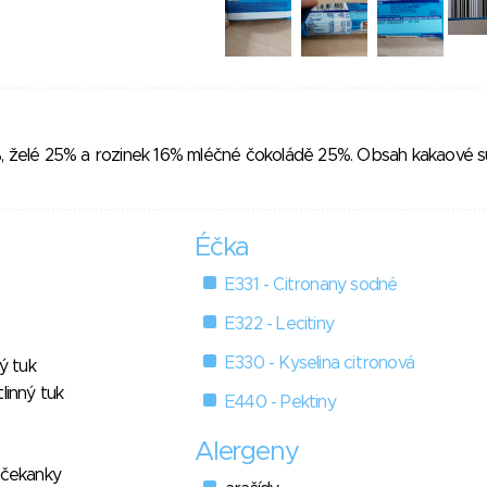
%, želé 25% a rozinek 16% mléčné čokoládě 25%. Obsah kakaové s
Éčka
E331 - Citronany sodné
E322 - Lecitiny
E330 - Kyselina citronová
ný tuk
linný tuk
E440 - Pektiny
Alergeny
 čekanky