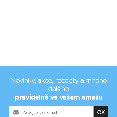
Novinky, akce, recepty a mnoho
dalšího
pravidelně ve vašem emailu