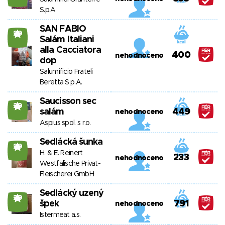
S.p.A
SAN FABIO
20
Salám Italiani
alla Cacciatora
400
nehodnoceno
dop
Salumificio Frateli
Beretta S.p.A.
Saucisson sec
20
salám
449
nehodnoceno
Aspius spol. s r.o.
Sedlácká šunka
20
H. & E. Reinert
233
nehodnoceno
Westfälische Privat-
Fleischerei GmbH
Sedlácký uzený
20
špek
791
nehodnoceno
Istermeat a.s.