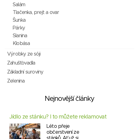
Salám
Tlačenka, prejt a ovar
Šunka
Párky
Slanina
Klobása
Výrobky ze sóji
Zahušťovadla
Základní suroviny
Zelenina
Nejnovější články
Jídlo ze stánku? I to můžete reklamovat
Léto přeje
občerstvení ze
stánků. Ať už si