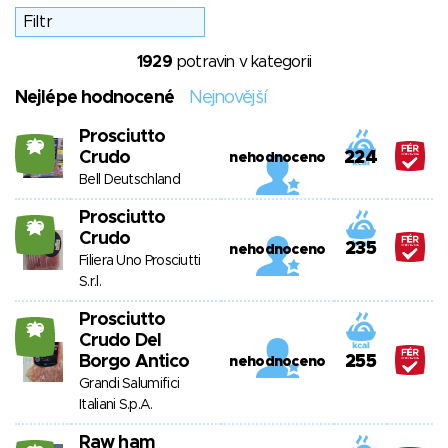
1929
potravin v kategorii
Nejlépe hodnocené
Nejnovější
Prosciutto
20
Crudo
224
nehodnoceno
Bell Deutschland
Prosciutto
20
Crudo
235
nehodnoceno
Filiera Uno Prosciutti
S.r.l.
Prosciutto
20
Crudo Del
Borgo Antico
255
nehodnoceno
Grandi Salumifici
Italiani S.p.A.
Raw ham