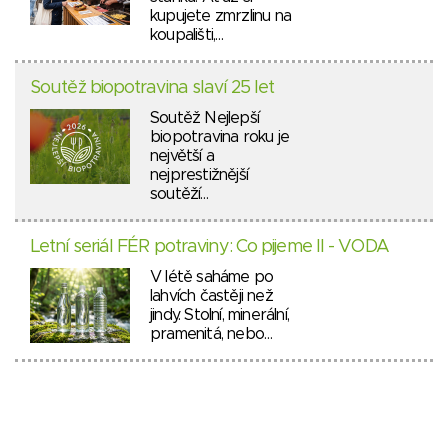
kupujete zmrzlinu na
koupališti,…
Soutěž biopotravina slaví 25 let
Soutěž Nejlepší
biopotravina roku je
největší a
nejprestižnější
soutěží…
Letní seriál FÉR potraviny: Co pijeme II - VODA
V létě saháme po
lahvích častěji než
jindy. Stolní, minerální,
pramenitá, nebo…