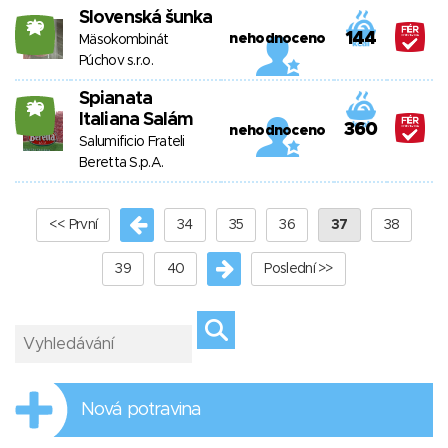
Slovenská šunka
20
144
nehodnoceno
Mäsokombinát
Púchov s.r.o.
Spianata
20
Italiana Salám
360
nehodnoceno
Salumificio Frateli
Beretta S.p.A.
<< První
34
35
36
37
38
39
40
Poslední >>
Nová potravina