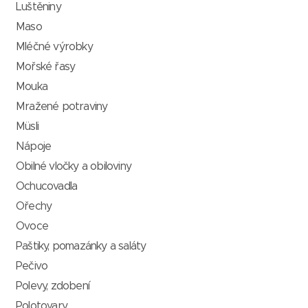
Luštěniny
Maso
Mléčné výrobky
Mořské řasy
Mouka
Mražené potraviny
Müsli
Nápoje
Obilné vločky a obiloviny
Ochucovadla
Ořechy
Ovoce
Paštiky, pomazánky a saláty
Pečivo
Polevy, zdobení
Polotovary