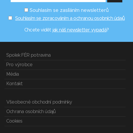
Souhlasím se zasíláním newsletterů
Souhlasím se zpracováním a ochranou osobních údajů
Chcete vidět
jak náš newsletter vypadá
?
Spolek FÉR potravina
Pro výrobce
Média
Kontakt
Všeobecné obchodní podmínky
Ochrana osobních údajů
Cookies