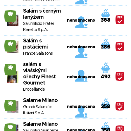
CASEROS COLLELL
Salám s černým
20
lanýžem
368
nehodnoceno
Salumificio Frateli
Beretta S.p.A.
Salám s
20
pistáciemi
386
nehodnoceno
France Salaisons
salám s
20
vlašskými
ořechy Finest
492
nehodnoceno
Gourmet
Brocelliande
Salame Milano
20
358
nehodnoceno
Grandi Salumifici
Italiani S.p.A.
Salame Milano
20
358
nehodnoceno
Salumifici Granterre