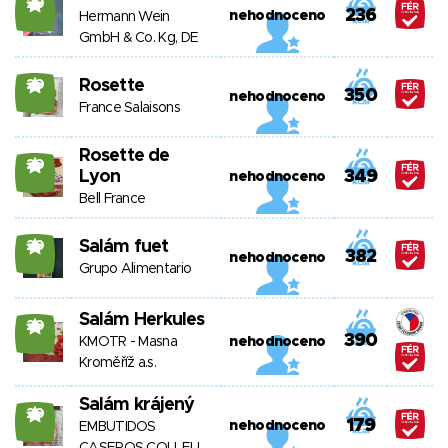
20
236
nehodnoceno
Hermann Wein
GmbH & Co. Kg, DE
Rosette
20
350
nehodnoceno
France Salaisons
Rosette de
20
Lyon
349
nehodnoceno
Bell France
Salám fuet
20
382
nehodnoceno
Grupo Alimentario
Salám Herkules
20
390
KMOTR - Masna
nehodnoceno
Kroměříž a.s.
Salám krájený
20
179
nehodnoceno
EMBUTIDOS