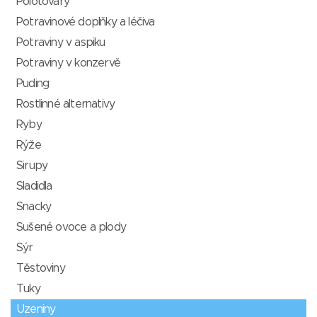
Polotovary
Potravinové doplňky a léčiva
Potraviny v aspiku
Potraviny v konzervě
Puding
Rostlinné alternativy
Ryby
Rýže
Sirupy
Sladidla
Snacky
Sušené ovoce a plody
Sýr
Těstoviny
Tuky
Uzeniny