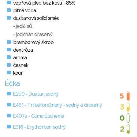
vepřová plec bez kosti - 85%
pitná voda
dusitanová solící směs
- jedlá sůl
- jodičnan draselný
bramborový škrob
dextróza
aroma
česnek
kouř
Éčka
E250 - Dusitan sodný
E451 - Trifosforečnany - sodný a draselný
E407a - Guma Euchema
E316 - Erythorban sodný