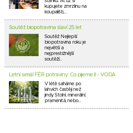
stánků. Ať už si
kupujete zmrzlinu na
koupališti,…
Soutěž biopotravina slaví 25 let
Soutěž Nejlepší
biopotravina roku je
největší a
nejprestižnější
soutěží…
Letní seriál FÉR potraviny: Co pijeme II - VODA
V létě saháme po
lahvích častěji než
jindy. Stolní, minerální,
pramenitá, nebo…