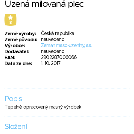
Uzená milovaná plec
8
Česká republika
Země výroby:
neuvedeno
Země původu:
Zeman maso-uzeniny, a.s.
Výrobce:
neuvedeno
Dodavatel:
2902287006066
EAN:
1. 10. 2017
Data ze dne:
Popis
Tepelně opracovaný masný výrobek
Složení