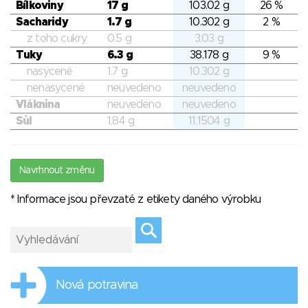
Bílkoviny
17 g
103.02 g
26 %
Sacharidy
1.7 g
10.302 g
2 %
z toho cukry
0.5 g
3.03 g
Tuky
6.3 g
38.178 g
9 %
nasycené
1.7 g
10.302 g
nenasycené
neuvedeno
neuvedeno
Vláknina
neuvedeno
neuvedeno
Sůl
1.84 g
11.1504 g
Navrhnout změnu
* Informace jsou převzaté z etikety daného výrobku
Nová potravina