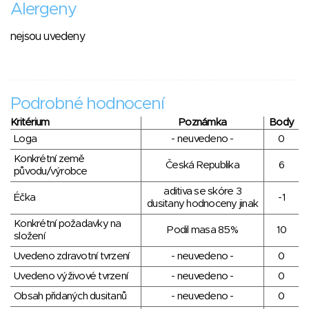
Alergeny
nejsou uvedeny
Podrobné hodnocení
Kritérium
Poznámka
Body
Loga
- neuvedeno -
0
Konkrétní země
Česká Republika
6
původu/výrobce
aditiva se skóre 3
Éčka
-1
dusitany hodnoceny jinak
Konkrétní požadavky na
Podil masa 85%
10
složení
Uvedeno zdravotní tvrzení
- neuvedeno -
0
Uvedeno výživové tvrzení
- neuvedeno -
0
Obsah přidaných dusitanů
- neuvedeno -
0