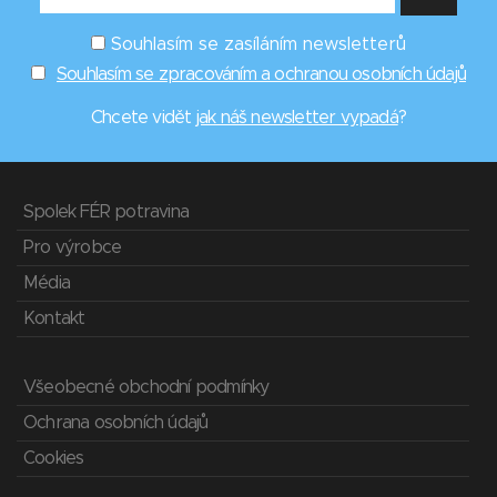
Souhlasím se zasíláním newsletterů
Souhlasím se zpracováním a ochranou osobních údajů
Chcete vidět
jak náš newsletter vypadá
?
Spolek FÉR potravina
Pro výrobce
Média
Kontakt
Všeobecné obchodní podmínky
Ochrana osobních údajů
Cookies