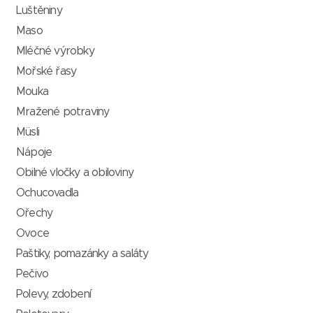
Luštěniny
Maso
Mléčné výrobky
Mořské řasy
Mouka
Mražené potraviny
Müsli
Nápoje
Obilné vločky a obiloviny
Ochucovadla
Ořechy
Ovoce
Paštiky, pomazánky a saláty
Pečivo
Polevy, zdobení