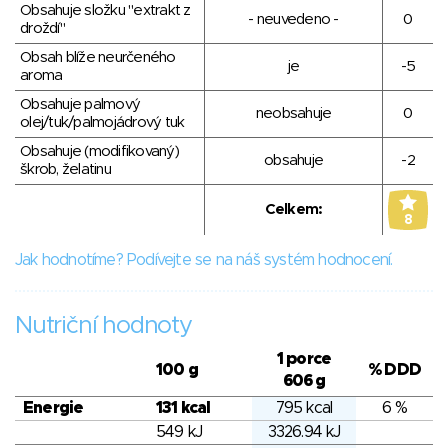
Obsahuje složku "extrakt z
- neuvedeno -
0
droždí"
Obsah blíže neurčeného
je
-5
aroma
Obsahuje palmový
neobsahuje
0
olej/tuk/palmojádrový tuk
Obsahuje (modifikovaný)
obsahuje
-2
škrob, želatinu
Celkem:
8
Jak hodnotíme? Podívejte se na náš systém hodnocení.
Nutriční hodnoty
1 porce
100 g
% DDD
606 g
Energie
131 kcal
795 kcal
6 %
549 kJ
3326.94 kJ