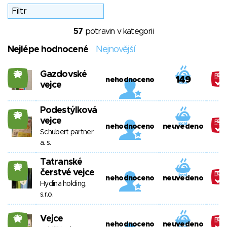
57
potravin v kategorii
Nejlépe hodnocené
Nejnovější
Gazdovské
23
149
nehodnoceno
vejce
Podestýlková
23
vejce
nehodnoceno
neuvedeno
Schubert partner
a. s.
Tatranské
23
čerstvé vejce
nehodnoceno
neuvedeno
Hydina holding,
s.r.o.
Vejce
23
nehodnoceno
neuvedeno