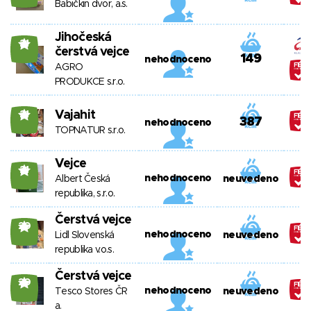
Babičkin dvor, a.s.
Jihočeská
21
čerstvá vejce
149
nehodnoceno
AGRO
PRODUKCE s.r.o.
Vajahit
21
387
nehodnoceno
TOPNATUR s.r.o.
Vejce
21
nehodnoceno
Albert Česká
neuvedeno
republika, s.r.o.
Čerstvá vejce
20
nehodnoceno
Lidl Slovenská
neuvedeno
republika v.o.s.
Čerstvá vejce
20
nehodnoceno
Tesco Stores ČR
neuvedeno
a.