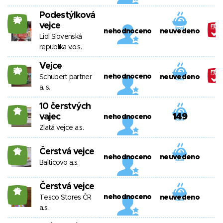
Podestýlková
20
vejce
nehodnoceno
neuvedeno
Lidl Slovenská
republika v.o.s.
Vejce
20
nehodnoceno
Schubert partner
neuvedeno
a. s.
10 čerstvých
18
vajec
149
nehodnoceno
Zlatá vejce a.s.
Čerstvá vejce
18
nehodnoceno
neuvedeno
Balticovo a.s.
Čerstvá vejce
18
nehodnoceno
Tesco Stores ČR
neuvedeno
a.s.