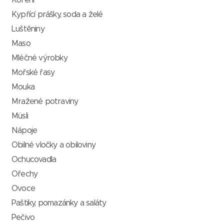
Koření
Kypřící prášky, soda a želé
Luštěniny
Maso
Mléčné výrobky
Mořské řasy
Mouka
Mražené potraviny
Müsli
Nápoje
Obilné vločky a obiloviny
Ochucovadla
Ořechy
Ovoce
Paštiky, pomazánky a saláty
Pečivo