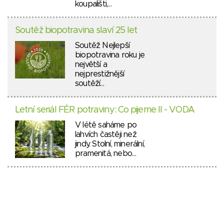
koupališti,…
Soutěž biopotravina slaví 25 let
Soutěž Nejlepší
biopotravina roku je
největší a
nejprestižnější
soutěží…
Letní seriál FÉR potraviny: Co pijeme II - VODA
V létě saháme po
lahvích častěji než
jindy. Stolní, minerální,
pramenitá, nebo…