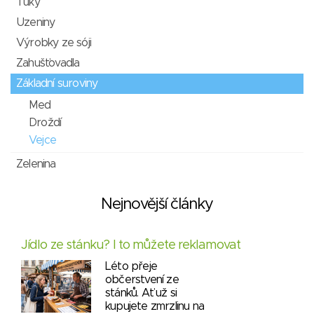
Tuky
Uzeniny
Výrobky ze sóji
Zahušťovadla
Základní suroviny
Med
Droždí
Vejce
Zelenina
Nejnovější články
Jídlo ze stánku? I to můžete reklamovat
Léto přeje
občerstvení ze
stánků. Ať už si
kupujete zmrzlinu na