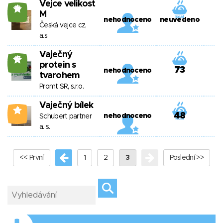
Vejce velikost
18
M
nehodnoceno
neuvedeno
Česká vejce cz,
a.s
Vaječný
17
protein s
73
nehodnoceno
tvarohem
Promt SR, s.r.o.
Vaječný bílek
4
48
nehodnoceno
Schubert partner
a. s.
<< První
1
2
3
Poslední >>