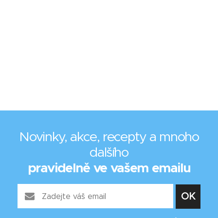
Novinky, akce, recepty a mnoho
dalšího
pravidelně ve vašem emailu