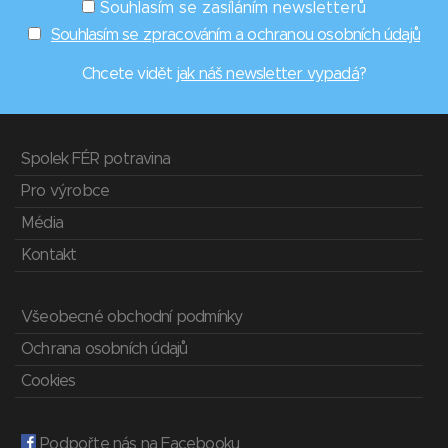
Souhlasím se zasíláním newsletterů
Souhlasím se zpracováním a ochranou osobních údajů
Chcete vidět
jak náš newsletter vypadá
?
Spolek FÉR potravina
Pro výrobce
Média
Kontakt
Všeobecné obchodní podmínky
Ochrana osobních údajů
Cookies
Podpořte nás na Facebooku