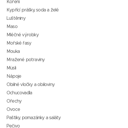
Koření
Kypřící prášky, soda a želé
Luštěniny
Maso
Mléčné výrobky
Mořské řasy
Mouka
Mražené potraviny
Müsli
Nápoje
Obilné vločky a obiloviny
Ochucovadla
Ořechy
Ovoce
Paštiky, pomazánky a saláty
Pečivo