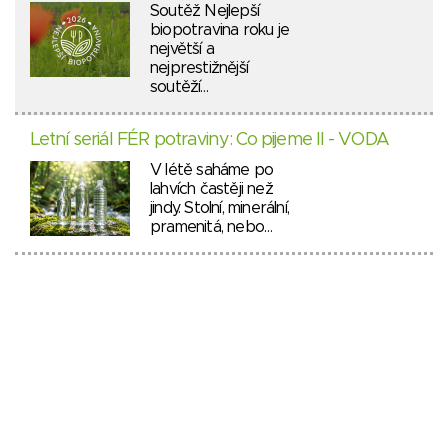
Soutěž Nejlepší
biopotravina roku je
největší a
nejprestižnější
soutěží…
Letní seriál FÉR potraviny: Co pijeme II - VODA
V létě saháme po
lahvích častěji než
jindy. Stolní, minerální,
pramenitá, nebo…