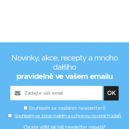
Novinky, akce, recepty a mnoho
dalšího
pravidelně ve vašem emailu
Souhlasím se zasíláním newsletterů
Souhlasím se zpracováním a ochranou osobních údajů
Chcete vidět
jak náš newsletter vypadá
?