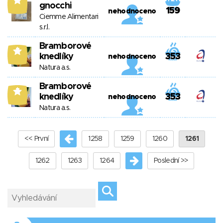
7
gnocchi
159
nehodnoceno
Ciemme Alimentari
s.r.l.
Bramborové
7
knedlíky
353
nehodnoceno
Natura a.s.
Bramborové
7
knedlíky
353
nehodnoceno
Natura a.s.
<< První
1258
1259
1260
1261
1262
1263
1264
Poslední >>