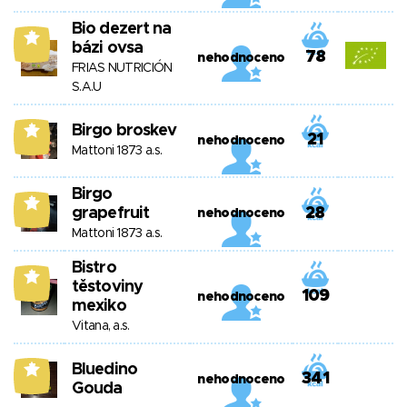
Bio dezert na
7
bázi ovsa
78
nehodnoceno
FRIAS NUTRICIÓN
S.A.U
Birgo broskev
7
21
nehodnoceno
Mattoni 1873 a.s.
Birgo
7
grapefruit
28
nehodnoceno
Mattoni 1873 a.s.
Bistro
7
těstoviny
109
nehodnoceno
mexiko
Vitana, a.s.
Bluedino
7
341
nehodnoceno
Gouda