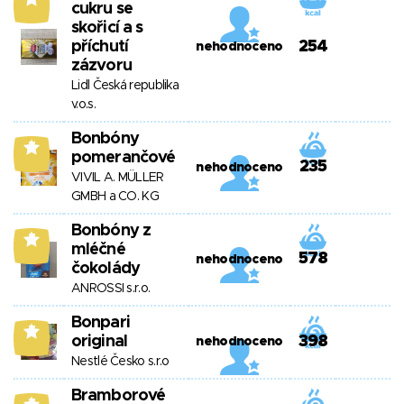
cukru se
skořicí a s
příchutí
254
nehodnoceno
zázvoru
Lidl Česká republika
v.o.s.
Bonbóny
7
pomerančové
235
nehodnoceno
VIVIL A. MÜLLER
GMBH a CO. KG
Bonbóny z
7
mléčné
578
nehodnoceno
čokolády
ANROSSI s.r.o.
Bonpari
7
original
398
nehodnoceno
Nestlé Česko s.r.o
Bramborové