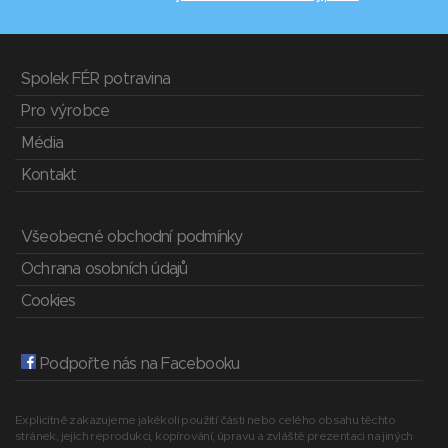
Spolek FÉR potravina
Pro výrobce
Média
Kontakt
Všeobecné obchodní podmínky
Ochrana osobních údajů
Cookies
Podpořte nás na Facebooku
Explicitně zakazujeme jakékoli použití části nebo celého obsahu těchto
stránek, jejich reprodukci, kopírování, úpravu a zvláště prezentaci na jiných