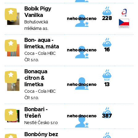
Bobík Pigy
7
Vanilka
228
nehodnoceno
Bohušovická
mlékárna a.s.
Bon- aqua -
7
limetka, máta
16
nehodnoceno
Coca - Cola HBC
ČR s.r.o.
Bonaqua
7
citron &
limetka
13
nehodnoceno
Coca - Cola HBC
ČR s.r.o.
Bonbari -
7
třešeň
387
nehodnoceno
Nestlé Česko s.r.o
Bonbóny bez
7