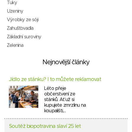
Tuky
Uzeniny
Výrobky ze sóji
Zahušťovadla
Základní suroviny
Zelenina
Nejnovější články
Jídlo ze stánku? I to můžete reklamovat
Léto přeje
občerstvení ze
stánků. Ať už si
kupujete zmrzlinu na
koupališti,…
Soutěž biopotravina slaví 25 let