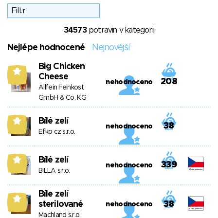
34573
potravin v kategorii
Nejlépe hodnocené
Nejnovější
Big Chicken
7
Cheese
208
nehodnoceno
Allfein Feinkost
GmbH & Co. KG
Bílé zelí
7
38
nehodnoceno
Efko cz s.r.o.
Bílé zelí
7
339
nehodnoceno
BILLA s.r.o.
Bíle zelí
7
sterilované
38
nehodnoceno
Machland s.r.o.