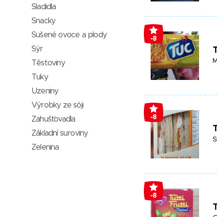
Sladidla
Snacky
Sušené ovoce a plody
-8
Sýr
M
Těstoviny
Tuky
Uzeniny
Výrobky ze sóji
-8
Zahušťovadla
T
Základní suroviny
S
Zelenina
-8
T