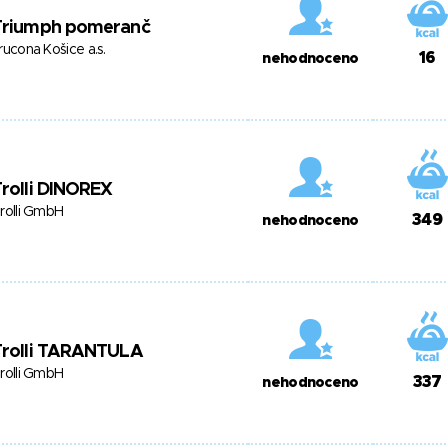
Triumph pomeranč
rucona Košice a.s.
16
nehodnoceno
rolli DINOREX
rolli GmbH
349
nehodnoceno
Trolli TARANTULA
rolli GmbH
337
nehodnoceno