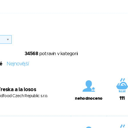
34568
potravin v kategorii
é
Nejnovější
reska a la losos
idfood Czech Republic s.r.o.
111
nehodnoceno