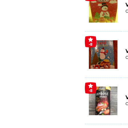
V
C
-8
V
C
-8
O