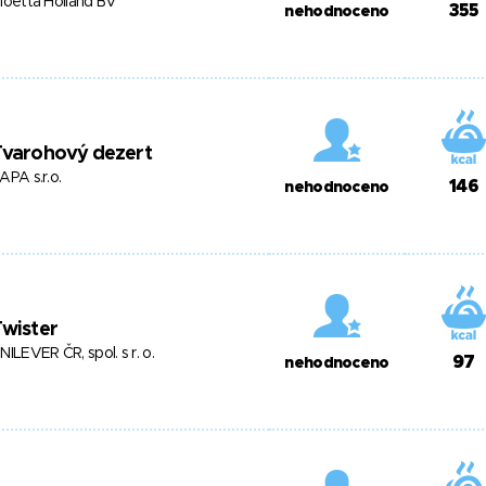
loetta Holland BV
355
nehodnoceno
Tvarohový dezert
APA s.r.o.
146
nehodnoceno
wister
NILEVER ČR, spol. s r. o.
97
nehodnoceno