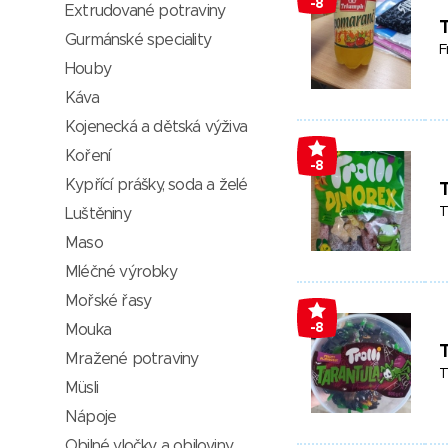
-8
Extrudované potraviny
Gurmánské speciality
F
Houby
Káva
Kojenecká a dětská výživa
Koření
-8
Kypřící prášky, soda a želé
T
T
Luštěniny
Maso
Mléčné výrobky
Mořské řasy
-8
Mouka
Mražené potraviny
T
Müsli
Nápoje
Obilné vločky a obiloviny