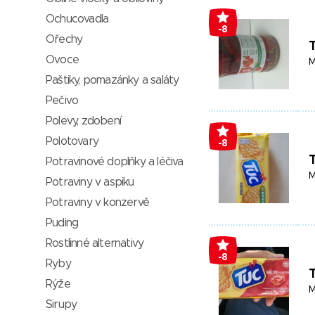
Ochucovadla
-8
Ořechy
Ovoce
M
Paštiky, pomazánky a saláty
Pečivo
Polevy, zdobení
Polotovary
-8
T
Potravinové doplňky a léčiva
M
Potraviny v aspiku
Potraviny v konzervě
Puding
Rostlinné alternativy
-8
Ryby
T
Rýže
M
Sirupy