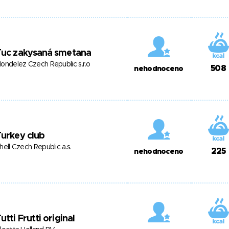
Tuc zakysaná smetana
ondelez Czech Republic s.r.o
508
nehodnoceno
urkey club
hell Czech Republic a.s.
225
nehodnoceno
utti Frutti original