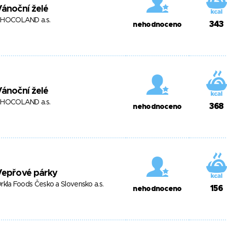
ánoční želé
HOCOLAND a.s.
343
nehodnoceno
ánoční želé
HOCOLAND a.s.
368
nehodnoceno
Vepřové párky
rkla Foods Česko a Slovensko a.s.
156
nehodnoceno