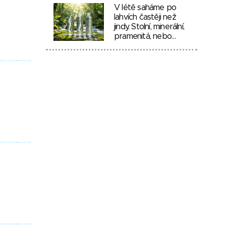
V létě saháme po
lahvích častěji než
jindy. Stolní, minerální,
pramenitá, nebo…