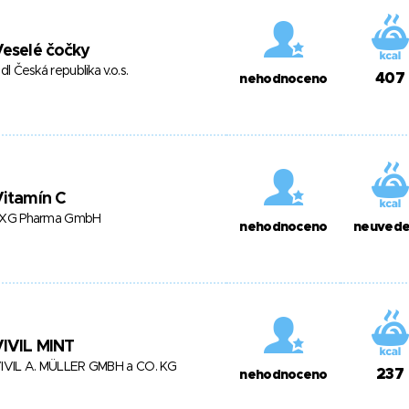
eselé čočky
idl Česká republika v.o.s.
407
nehodnoceno
itamín C
XG Pharma GmbH
nehodnoceno
neuved
IVIL MINT
IVIL A. MÜLLER GMBH a CO. KG
237
nehodnoceno