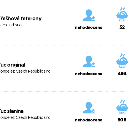
Třešňové feferony
achland s.r.o.
52
nehodnoceno
uc original
ondelez Czech Republic s.r.o
494
nehodnoceno
uc slanina
ondelez Czech Republic s.r.o
508
nehodnoceno