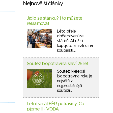
Nejnovější články
Jídlo ze stánku? I to můžete
reklamovat
Léto přeje
občerstvení ze
stánků. Ať už si
kupujete zmrzlinu na
koupališti,…
Soutěž biopotravina slaví 25 let
Soutěž Nejlepší
biopotravina roku je
největší a
nejprestižnější
soutěží…
Letní seriál FÉR potraviny: Co
pijeme II - VODA