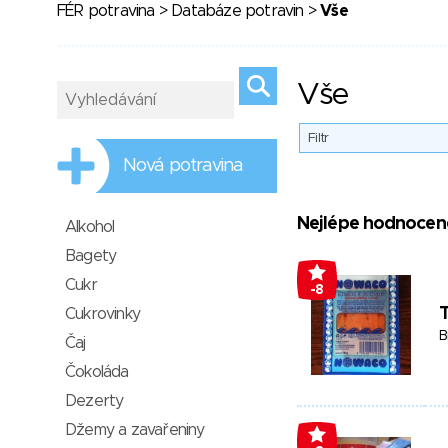
FÉR potravina
>
Databáze potravin
>
Vše
Vše
Filtr
Nová potravina
Nejlépe hodnocen
Alkohol
Bagety
Cukr
-8
T
Cukrovinky
B
Čaj
Čokoláda
Dezerty
Džemy a zavařeniny