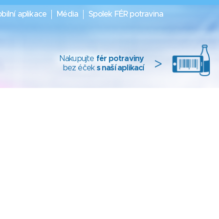
bilní aplikace
Média
Spolek FÉR potravina
Nakupujte
fér potraviny
>
bez éček
s naší aplikací