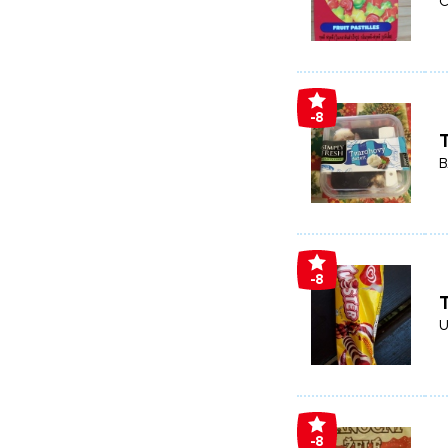
C
-8
B
-8
T
U
-8