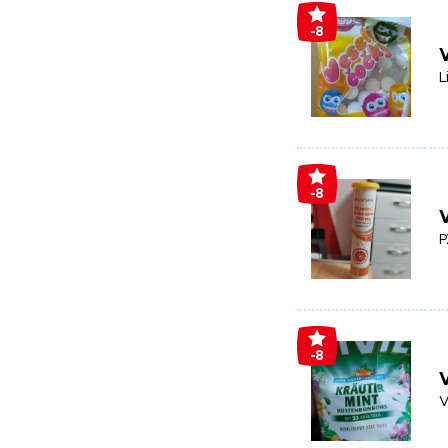
-8
V
L
-8
V
P
-8
V
V